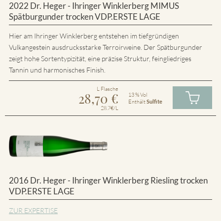
2022 Dr. Heger - Ihringer Winklerberg MIMUS
Spätburgunder trocken VDP.ERSTE LAGE
Hier am Ihringer Winklerberg entstehen im tiefgründigen
Vulkangestein ausdrucksstarke Terroirweine. Der Spätburgunder
zeigt hohe Sortentypizität, eine präzise Struktur, feingliedriges
Tannin und harmonisches Finish.
L Flasche
28,70
€
13 % Vol
Enthält
Sulfite
28.7€/L
2016 Dr. Heger - Ihringer Winklerberg Riesling trocken
VDP.ERSTE LAGE
ZUR EXPERTISE