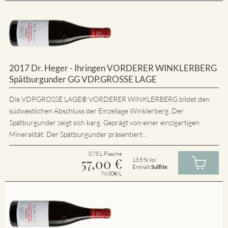
2017 Dr. Heger - Ihringen VORDERER WINKLERBERG
Spätburgunder GG VDP.GROSSE LAGE
Die VDP.GROSSE LAGE® VORDERER WINKLERBERG bildet den
südwestlichen Abschluss der Einzellage Winklerberg. Der
Spätburgunder zeigt sich karg. Geprägt von einer einzigartigen
Mineralität. Der Spätburgunder präsentiert...
0.75 L Flasche
57,00
€
13.5 % Vol
Enthält
Sulfite
76.00€/L