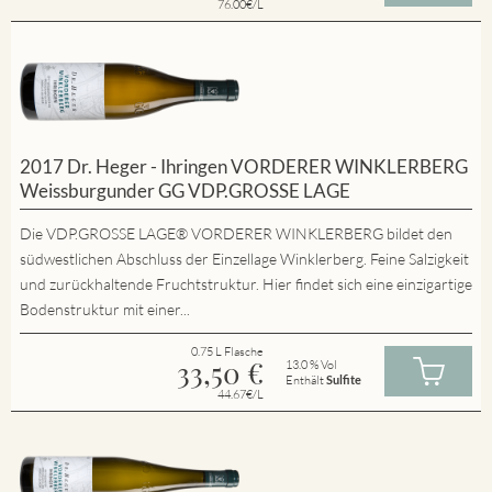
76.00€/L
2017 Dr. Heger - Ihringen VORDERER WINKLERBERG
Weissburgunder GG VDP.GROSSE LAGE
Die VDP.GROSSE LAGE® VORDERER WINKLERBERG bildet den
südwestlichen Abschluss der Einzellage Winklerberg. Feine Salzigkeit
und zurückhaltende Fruchtstruktur. Hier findet sich eine einzigartige
Bodenstruktur mit einer...
0.75 L Flasche
33,50
€
13.0 % Vol
Enthält
Sulfite
44.67€/L