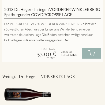
2018 Dr. Heger - Ihringen VORDERER WINKLERBERG
Spätburgunder GG VDP.GROSSE LAGE
Die VDP.GROSSE LAGE® VORDERER WINKLERBERG bildet den
südwestlichen Abschluss der Einzellage Winklerberg, eine der
wärmsten deutschen Lage.Die Böden bestehen weitgehend aus
kalkhaltigem Vulkanverwitterungsgestein. Der...
0.75 L Flasche
57,00
€
13.5 % Vol
Enthält
Sulfite
76.00€/L
Weingut Dr. Heger - VDP.ERSTE LAGE