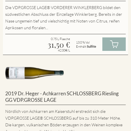
Die VDP.GROSSE LAGE® VORDERER WINKLERBERG bildet den
südwestlichen Abschluss der Einzellage Winklerberg. Bereits in der
Nase ungemein tief und vielschichtig mit Noten von Citrus, reifen
Aprikosen und floralen...
0.75 L Flasche
31,50
€
13.0 % Vol
Enthält
Sulfite
42.00€/L
2019 Dr. Heger - Achkarren SCHLOSSBERG Riesling
GG VDP.GROSSE LAGE
Nördlich von Achkarren am Kaiserstuhl erstreckt sich die
VDP.GROSSE LAGE® SCHLOSSBERG auf bis zu 310 Meter Höhe.
Die kargen, vulkanischen Böden erzeugen in den Weinen komplexe