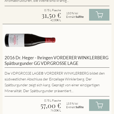
Aromastrukturen, die Weine sind kräftig...
0.75 L Flasche
31,50
€
13.0 % Vol
Enthält
Sulfite
42.00€/L
2016 Dr. Heger - Ihringen VORDERER WINKLERBERG
Spätburgunder GG VDP.GROSSE LAGE
Die VDP.GROSSE LAGE® VORDERER WINKLERBERG bildet den
südwestlichen Abschluss der Einzellage Winklerberg. Der
Spätburgunder zeigt sich karg. Geprägt von einer einzigartigen
Mineralität. Der Spätburgunder präsentiert...
0.75 L Flasche
57,00
€
13.5 % Vol
Enthält
Sulfite
76.00€/L