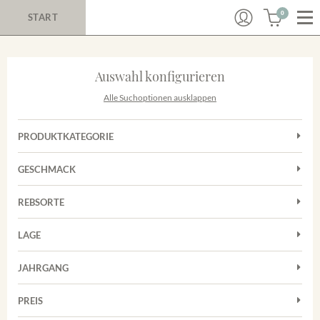
0
START
Auswahl konfigurieren
Alle Suchoptionen ausklappen
PRODUKTKATEGORIE
Cuvées
GESCHMACK
Magnum
Trocken
Rosé
REBSORTE
Chardonnay
Rotwein
LAGE
Cuvée
Weißwein
Achkarrer Schlossberg
Grauburgunder
JAHRGANG
Ihringer Winklerberg
Muskateller
Vorderer Winklerberg
PREIS
2011
-
2025
Suchen
Riesling