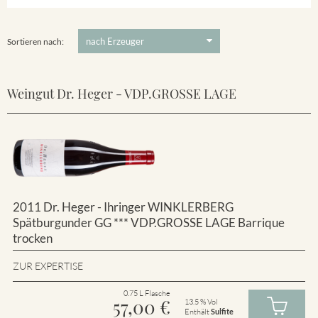
Winklerberg
5 €
-
80 €
Suchen
Winklerberg Hinter Winklen
Sortieren nach:
Weingut Dr. Heger - VDP.GROSSE LAGE
2011 Dr. Heger - Ihringer WINKLERBERG
Spätburgunder GG *** VDP.GROSSE LAGE Barrique
trocken
ZUR EXPERTISE
0.75 L Flasche
57,00
€
13.5 % Vol
Enthält
Sulfite