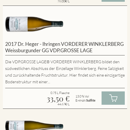
76.00€/L
2017 Dr. Heger - Ihringen VORDERER WINKLERBERG
Weissburgunder GG VDP.GROSSE LAGE
Die VDP.GROSSE LAGE® VORDERER WINKLERBERG bildet den
südwestlichen Abschluss der Einzellage Winklerberg. Feine Salzigkeit
und zurückhaltende Fruchtstruktur. Hier findet sich eine einzigartige
Bodenstruktur mit einer...
0.75 L Flasche
33,50
€
13.0 % Vol
Enthält
Sulfite
44.67€/L