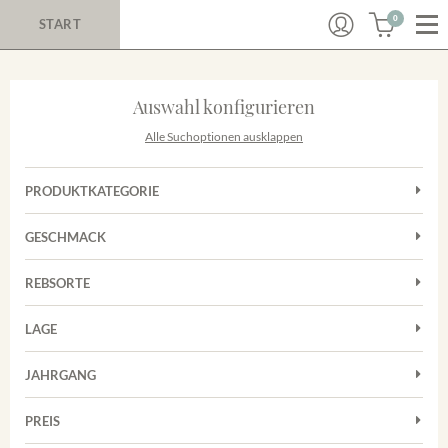
0
START
Auswahl konfigurieren
Alle Suchoptionen ausklappen
PRODUKTKATEGORIE
Cuvées
GESCHMACK
Magnum
Trocken
Rotwein
REBSORTE
Chardonnay
Weißwein
LAGE
Cuvée
Achkarrer Schlossberg
Grauburgunder
JAHRGANG
Ihringer Winklerberg
Muskateller
Vorderer Winklerberg
PREIS
2011
-
2025
Suchen
Riesling