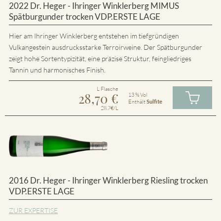
2022 Dr. Heger - Ihringer Winklerberg MIMUS
Spätburgunder trocken VDP.ERSTE LAGE
Hier am Ihringer Winklerberg entstehen im tiefgründigen
Vulkangestein ausdrucksstarke Terroirweine. Der Spätburgunder
zeigt hohe Sortentypizität, eine präzise Struktur, feingliedriges
Tannin und harmonisches Finish.
L Flasche
28,70
€
13 % Vol
Enthält
Sulfite
28.7€/L
2016 Dr. Heger - Ihringer Winklerberg Riesling trocken
VDP.ERSTE LAGE
ZUR EXPERTISE