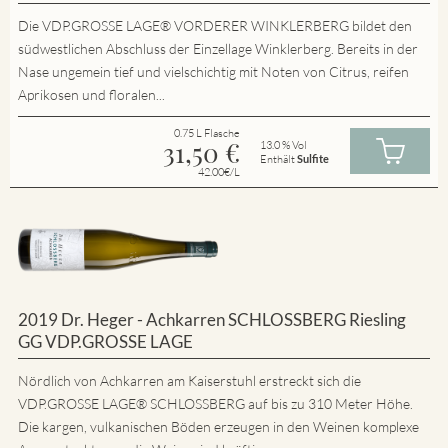
Die VDP.GROSSE LAGE® VORDERER WINKLERBERG bildet den
südwestlichen Abschluss der Einzellage Winklerberg. Bereits in der
Nase ungemein tief und vielschichtig mit Noten von Citrus, reifen
Aprikosen und floralen...
0.75 L Flasche
31,50
€
13.0 % Vol
Enthält
Sulfite
42.00€/L
2019 Dr. Heger - Achkarren SCHLOSSBERG Riesling
GG VDP.GROSSE LAGE
Nördlich von Achkarren am Kaiserstuhl erstreckt sich die
VDP.GROSSE LAGE® SCHLOSSBERG auf bis zu 310 Meter Höhe.
Die kargen, vulkanischen Böden erzeugen in den Weinen komplexe