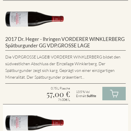
2017 Dr. Heger - Ihringen VORDERER WINKLERBERG
Spätburgunder GG VDP.GROSSE LAGE
Die VDP.GROSSE LAGE® VORDERER WINKLERBERG bildet den
südwestlichen Abschluss der Einzellage Winklerberg. Der
Spätburgunder zeigt sich karg. Geprägt von einer einzigartigen
Mineralität. Der Spätburgunder präsentiert...
0.75 L Flasche
57,00
€
13.5 % Vol
Enthält
Sulfite
76.00€/L