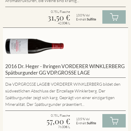
Aromastrukturen, die Weine sind kräftig...
0.75 L Flasche
31,50
€
13.0 % Vol
Enthält
Sulfite
42.00€/L
2016 Dr. Heger - Ihringen VORDERER WINKLERBERG
Spätburgunder GG VDP.GROSSE LAGE
Die VDP.GROSSE LAGE® VORDERER WINKLERBERG bildet den
südwestlichen Abschluss der Einzellage Winklerberg. Der
Spätburgunder zeigt sich karg. Geprägt von einer einzigartigen
Mineralität. Der Spätburgunder präsentiert...
0.75 L Flasche
57,00
€
13.5 % Vol
Enthält
Sulfite
76.00€/L