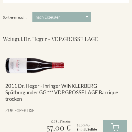
Winklerberg
5 €
-
80 €
Suchen
Winklerberg Hinter Winklen
Sortieren nach:
Weingut Dr. Heger - VDP.GROSSE LAGE
2011 Dr. Heger - Ihringer WINKLERBERG
Spätburgunder GG *** VDP.GROSSE LAGE Barrique
trocken
ZUR EXPERTISE
0.75 L Flasche
57,00
€
13.5 % Vol
Enthält
Sulfite