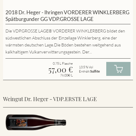
2018 Dr. Heger - Ihringen VORDERER WINKLERBERG
Spätburgunder GG VDP.GROSSE LAGE
Die VDP.GROSSE LAGE® VORDERER WINKLERBERG bildet den
südwestlichen Abschluss der Einzellage Winklerberg, eine der
wärmsten deutschen Lage.Die Böden bestehen weitgehend aus
kalkhaltigem Vulkanverwitterungsgestein. Der...
0.75 L Flasche
57,00
€
13.5 % Vol
Enthält
Sulfite
76.00€/L
Weingut Dr. Heger - VDP.ERSTE LAGE