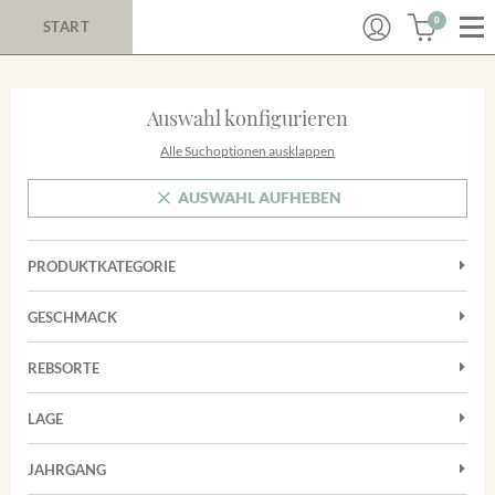
0
START
Auswahl konfigurieren
Alle Suchoptionen ausklappen
AUSWAHL AUFHEBEN
PRODUKTKATEGORIE
Cuvées
GESCHMACK
Magnum
Trocken
Rosé
REBSORTE
Chardonnay
Rotwein
LAGE
Cuvée
Weißwein
Achkarrer Schlossberg
Grauburgunder
JAHRGANG
Ihringer Winklerberg