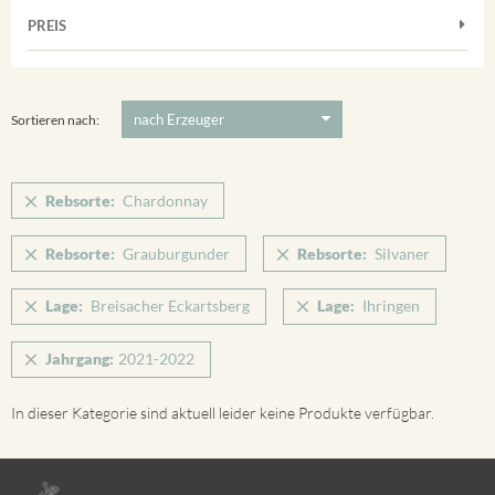
Muskateller
Vorderer Winklerberg
PREIS
2021
-
2022
Suchen
Riesling
Winklerberg
Silvaner
5 €
-
80 €
Suchen
Winklerberg Hinter Winklen
Spätburgunder
Sortieren nach:
Winklerberg Winklen
Weissburgunder
Breisacher Eckartsberg
Rebsorte:
Chardonnay
Ihringen
Rebsorte:
Grauburgunder
Rebsorte:
Silvaner
Lage:
Breisacher Eckartsberg
Lage:
Ihringen
Jahrgang:
2021-2022
In dieser Kategorie sind aktuell leider keine Produkte verfügbar.