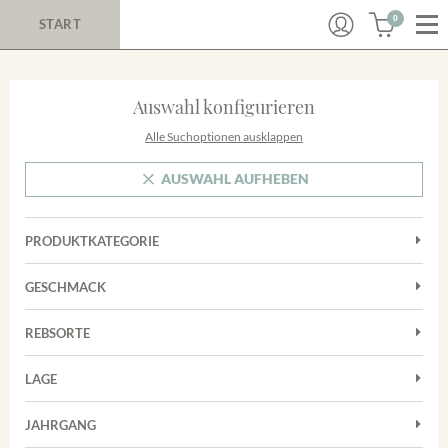
0
START
Auswahl konfigurieren
Alle Suchoptionen ausklappen
AUSWAHL AUFHEBEN
PRODUKTKATEGORIE
Cuvées
GESCHMACK
Magnum
Trocken
Rosé
REBSORTE
Chardonnay
Rotwein
LAGE
Cuvée
Weißwein
Achkarrer Schlossberg
Grauburgunder
JAHRGANG
Ihringer Winklerberg