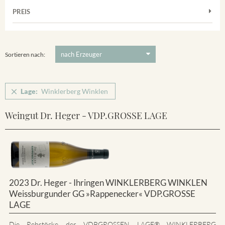
Muskateller
Vorderer Winklerberg
PREIS
2011
-
2025
Suchen
Riesling
Winklerberg
5 €
-
80 €
Suchen
Winklerberg Hinter Winklen
Sortieren nach:
Winklerberg Winklen
Breisacher Eckartsberg
Lage:
Winklerberg Winklen
Ihringen
Weingut Dr. Heger - VDP.GROSSE LAGE
2023 Dr. Heger - Ihringen WINKLERBERG WINKLEN
Weissburgunder GG »Rappenecker« VDP.GROSSE
LAGE
Die Rebstöcke der VDP.GROSSEN LAGE® WINKLERBERG