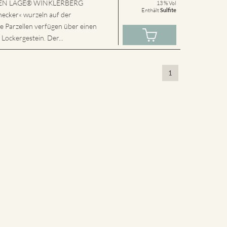
SSEN LAGE® WINKLERBERG
13 % Vol
Enthält
Sulfite
cker« wurzeln auf der
e Parzellen verfügen über einen
 Lockergestein. Der...
1