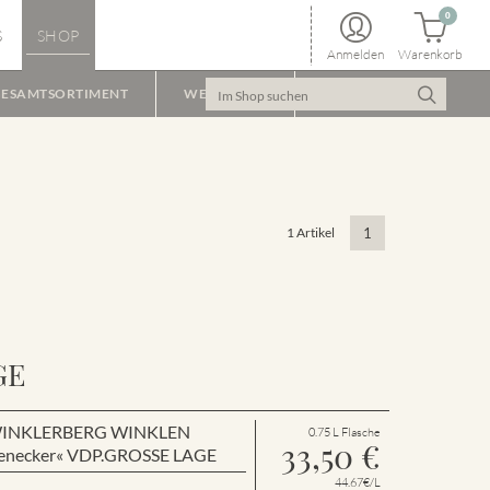
0
S
SHOP
Anmelden
Warenkorb
ESAMTSORTIMENT
WEINPAKET
1 Artikel
1
GE
en WINKLERBERG WINKLEN
0.75 L Flasche
33,50
€
enecker« VDP.GROSSE LAGE
44.67€/L