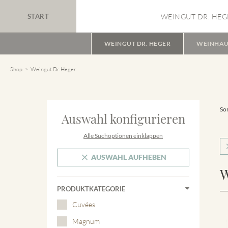
START
WEINGUT DR. HEG
WEINGUT DR. HEGER
WEINHAU
Shop
Weingut Dr. Heger
Sor
Auswahl konfigurieren
Alle Suchoptionen einklappen
AUSWAHL AUFHEBEN
W
PRODUKTKATEGORIE
Cuvées
Magnum