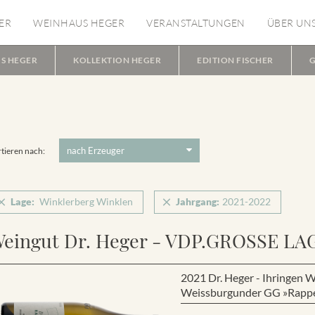
ER
WEINHAUS HEGER
VERANSTALTUNGEN
ÜBER UN
S HEGER
KOLLEKTION HEGER
EDITION FISCHER
G
tieren nach:
Lage:
Winklerberg Winklen
Jahrgang:
2021-2022
eingut Dr. Heger - VDP.GROSSE LA
2021 Dr. Heger - Ihring
Weissburgunder GG »Rapp