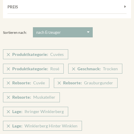
Muskateller
Vorderer Winklerberg
PREIS
2011
-
2025
Suchen
Riesling
Winklerberg
Silvaner
5 €
-
80 €
Suchen
Winklerberg Hinter Winklen
Spätburgunder
Sortieren nach:
Winklerberg Winklen
Weissburgunder
Breisacher Eckartsberg
Produktkategorie:
Cuvées
Ihringen
Produktkategorie:
Rosé
Geschmack:
Trocken
Rebsorte:
Cuvée
Rebsorte:
Grauburgunder
Rebsorte:
Muskateller
Lage:
Ihringer Winklerberg
Lage:
Winklerberg Hinter Winklen