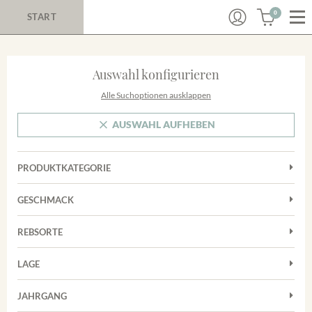
0
START
Auswahl konfigurieren
Alle Suchoptionen ausklappen
AUSWAHL AUFHEBEN
PRODUKTKATEGORIE
Cuvées
GESCHMACK
Magnum
Trocken
Rosé
REBSORTE
Chardonnay
Rotwein
LAGE
Cuvée
Weißwein
Achkarrer Schlossberg
Grauburgunder
JAHRGANG
Ihringer Winklerberg