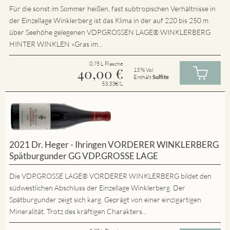
Für die sonst im Sommer heißen, fast subtropischen Verhältnisse in
der Einzellage Winklerberg ist das Klima in der auf 220 bis 250 m
über Seehöhe gelegenen VDP.GROSSEN LAGE® WINKLERBERG
HINTER WINKLEN »Gras im...
0.75 L Flasche
40,00
€
13 % Vol
Enthält
Sulfite
53.33€/L
2021 Dr. Heger - Ihringen VORDERER WINKLERBERG
Spätburgunder GG VDP.GROSSE LAGE
Die VDP.GROSSE LAGE® VORDERER WINKLERBERG bildet den
südwestlichen Abschluss der Einzellage Winklerberg. Der
Spätburgunder zeigt sich karg. Geprägt von einer einzigartigen
Mineralität. Trotz des kräftigen Charakters...