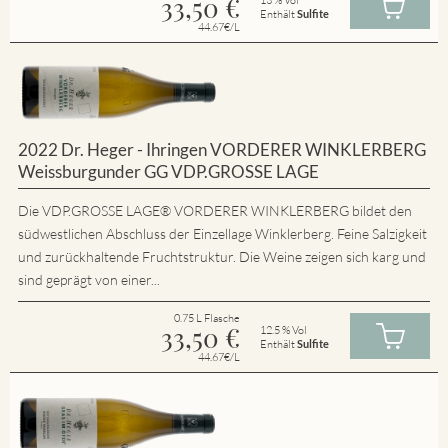
33,50
€
Enthält
Sulfite
44.67€/L
2022 Dr. Heger - Ihringen VORDERER WINKLERBERG
Weissburgunder GG VDP.GROSSE LAGE
Die VDP.GROSSE LAGE® VORDERER WINKLERBERG bildet den
südwestlichen Abschluss der Einzellage Winklerberg. Feine Salzigkeit
und zurückhaltende Fruchtstruktur. Die Weine zeigen sich karg und
sind geprägt von einer...
0.75 L Flasche
33,50
€
12.5 % Vol
Enthält
Sulfite
44.67€/L