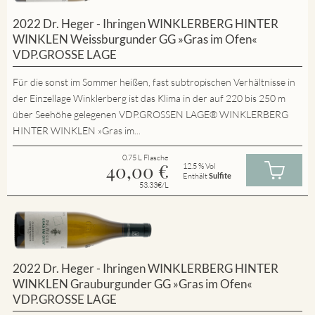
2022 Dr. Heger - Ihringen WINKLERBERG HINTER
WINKLEN Weissburgunder GG »Gras im Ofen«
VDP.GROSSE LAGE
Für die sonst im Sommer heißen, fast subtropischen Verhältnisse in
der Einzellage Winklerberg ist das Klima in der auf 220 bis 250 m
über Seehöhe gelegenen VDP.GROSSEN LAGE® WINKLERBERG
HINTER WINKLEN »Gras im...
0.75 L Flasche
40,00
€
12.5 % Vol
Enthält
Sulfite
53.33€/L
2022 Dr. Heger - Ihringen WINKLERBERG HINTER
WINKLEN Grauburgunder GG »Gras im Ofen«
VDP.GROSSE LAGE