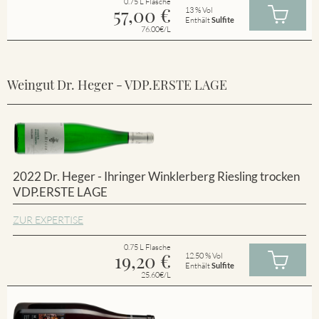
0.75 L Flasche
57,00
€
13 % Vol
Enthält
Sulfite
76.00€/L
Weingut Dr. Heger - VDP.ERSTE LAGE
2022 Dr. Heger - Ihringer Winklerberg Riesling trocken
VDP.ERSTE LAGE
ZUR EXPERTISE
0.75 L Flasche
19,20
€
12.50 % Vol
Enthält
Sulfite
25.60€/L