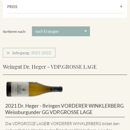
Muskateller
Vorderer Winklerberg
PREIS
2021
-
2022
Suchen
Riesling
Winklerberg
5 €
-
80 €
Suchen
Winklerberg Hinter Winklen
Sortieren nach:
Jahrgang:
2021-2022
Weingut Dr. Heger - VDP.GROSSE LAGE
2021 Dr. Heger - Ihringen VORDERER WINKLERBERG
Weissburgunder GG VDP.GROSSE LAGE
Die VDP.GROSSE LAGE® VORDERER WINKLERBERG bildet den