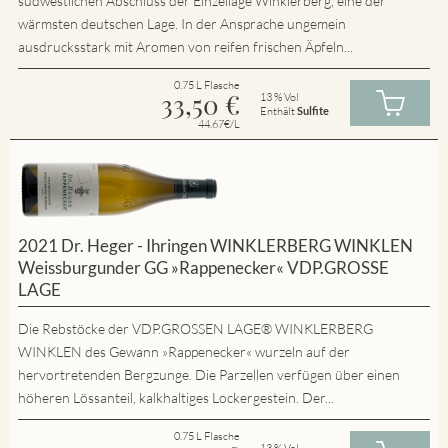
südwestlichen Abschluss der Einzellage Winklerberg, eine der
wärmsten deutschen Lage. In der Ansprache ungemein
ausdrucksstark mit Aromen von reifen frischen Äpfeln...
0.75 L Flasche
33,50
€
13 % Vol
Enthält
Sulfite
44.67€/L
2021 Dr. Heger - Ihringen WINKLERBERG WINKLEN
Weissburgunder GG »Rappenecker« VDP.GROSSE
LAGE
Die Rebstöcke der VDP.GROSSEN LAGE® WINKLERBERG
WINKLEN des Gewann »Rappenecker« wurzeln auf der
hervortretenden Bergzunge. Die Parzellen verfügen über einen
höheren Lössanteil, kalkhaltiges Lockergestein. Der...
0.75 L Flasche
13 % Vol