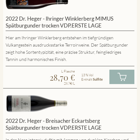
2022 Dr. Heger - Ihringer Winklerberg MIMUS
Spätburgunder trocken VDP.ERSTE LAGE
Hier am Ihringer Winklerberg entstehen im tiefgründigen
Vulkangestein ausdrucksstarke Terroirweine. Der Spätburgunder
zeigt hohe Sortentypizität, eine präzise Struktur, feingliedriges
Tannin und harmonisches Finish.
L Flasche
28,70
€
13 % Vol
Enthält
Sulfite
28.7€/L
2022 Dr. Heger - Breisacher Eckartsberg
Spätburgunder trocken VDP.ERSTE LAGE
In der Nase intensiv duftig mit Aromen von dunklen Kirschen und