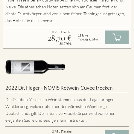
Nelke. Die ätherischen Noten setzen sich am Gaumen fort, der
dichte Fruchtkörper wird von einem feinen Tanningerüst getragen,
das Holz ist in die immense...
0.75 L Flasche
28,70
€
13 % Vol
Enthält
Sulfite
38.27€/L
2022 Dr. Heger - NOVIS Rotwein-Cuvée trocken
Die Trauben für diesen Wein stammen aus der Lage Ihringer
Winklerberg, welcher als einer der wärmsten Weinberge
Deutschlands gilt. Der intensive Fruchtkörper wird von einer
eleganten Säure und seidigen Tanninstruktur...
0.75 L Flasche