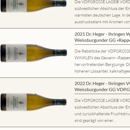
Die VDP.GROSSE LAGE® VORD
südwestlichen Abschluss der Ein
wärmsten deutschen Lage. In d
ausdrucksstark mit Aromen von r
2021 Dr. Heger - Ihring
Weissburgunder GG »Rapp
Die Rebstöcke der VDP.GRO
WINKLEN des Gewann »Rappene
hervortretenden Bergzunge. Di
höheren Lössanteil, kalkhaltiges
2022 Dr. Heger - Ihring
Weissburgunder GG VDP.
Die VDP.GROSSE LAGE® VORD
südwestlichen Abschluss der Ein
und zurückhaltende Fruchtstruk
sind geprägt von einer...