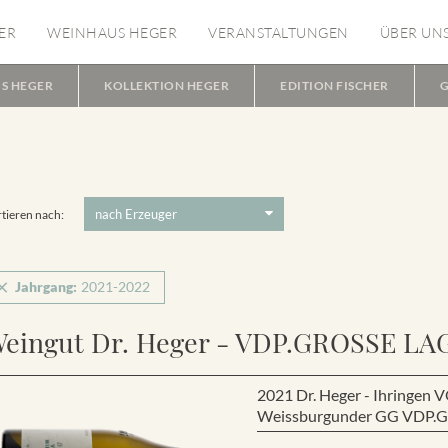
ER
WEINHAUS HEGER
VERANSTALTUNGEN
ÜBER UN
S HEGER
KOLLEKTION HEGER
EDITION FISCHER
G
tieren nach:
Jahrgang:
2021-2022
eingut Dr. Heger - VDP.GROSSE LA
2021 Dr. Heger - Ihring
Weissburgunder GG VDP.