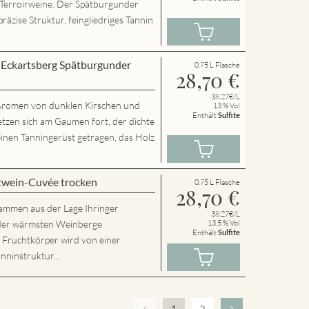
 Terroirweine. Der Spätburgunder
präzise Struktur, feingliedriges Tannin
r Eckartsberg Spätburgunder
0.75 L Flasche
28,70
€
38.27€/L
t Aromen von dunklen Kirschen und
13 % Vol
Enthält
Sulfite
etzen sich am Gaumen fort, der dichte
inen Tanningerüst getragen, das Holz
twein-Cuvée trocken
0.75 L Flasche
28,70
€
tammen aus der Lage Ihringer
38.27€/L
r der wärmsten Weinberge
13.5 % Vol
Enthält
Sulfite
e Fruchtkörper wird von einer
nninstruktur...
1
2