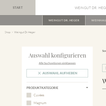
START
WEINGUT DR. HEG
WEINGUT DR. HEGER
WEINHAU
Shop
Weingut Dr. Heger
Sor
Auswahl konfigurieren
Alle Suchoptionen einklappen
AUSWAHL AUFHEBEN
W
PRODUKTKATEGORIE
Cuvées
Magnum