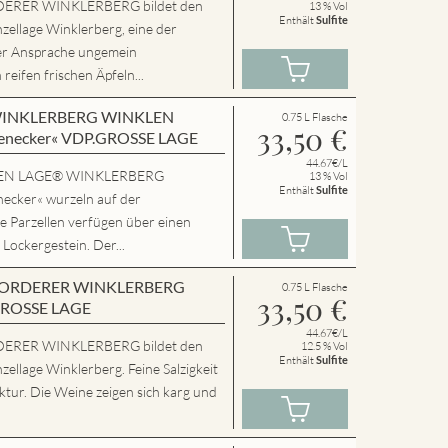
ERER WINKLERBERG bildet den
13 % Vol
Enthält
Sulfite
zellage Winklerberg, eine der
er Ansprache ungemein
eifen frischen Äpfeln...
en WINKLERBERG WINKLEN
0.75 L Flasche
33,50
€
enecker« VDP.GROSSE LAGE
44.67€/L
SSEN LAGE® WINKLERBERG
13 % Vol
Enthält
Sulfite
cker« wurzeln auf der
e Parzellen verfügen über einen
 Lockergestein. Der...
en VORDERER WINKLERBERG
0.75 L Flasche
33,50
€
GROSSE LAGE
44.67€/L
ERER WINKLERBERG bildet den
12.5 % Vol
Enthält
Sulfite
zellage Winklerberg. Feine Salzigkeit
tur. Die Weine zeigen sich karg und