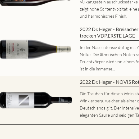
Vulkangestein ausdrucksstarke
zeigt hohe Sortentypizität, eine 
und harmonisches Finish.
2022 Dr. Heger - Breisache
trocken VDP.ERSTE LAGE
In der Nase intensiv duftig mi
Nelke. Die ätherischen Noten s
Fruchtkörper wird von einem fe
ist in die immense...
2022 Dr. Heger - NOVIS Ro
Die Trauben für diesen Wein s
Winklerberg, welcher als eine
Deutschlands gilt. Der intensiv
eleganten Säure und seidigen Ta