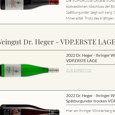
Die VDP.GROSSE LAGE® VORD
südwestlichen Abschluss der Ei
Spätburgunder zeigt sich karg. 
Mineralität. Trotz des kräftigen
eingut Dr. Heger - VDP.ERSTE LAG
2022 Dr. Heger - Ihringer W
VDP.ERSTE LAGE
ZUR EXPERTISE
2022 Dr. Heger - Ihringer
Spätburgunder trocken VD
Hier am Ihringer Winklerberg e