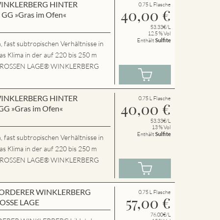
n WINKLERBERG HINTER
0.75 L Flasche
40,00
€
GG »Gras im Ofen«
53.33€/L
12.5 % Vol
Enthält
Sulfite
 fast subtropischen Verhältnisse in
das Klima in der auf 220 bis 250 m
P.GROSSEN LAGE® WINKLERBERG
n WINKLERBERG HINTER
0.75 L Flasche
40,00
€
G »Gras im Ofen«
53.33€/L
13 % Vol
Enthält
Sulfite
 fast subtropischen Verhältnisse in
das Klima in der auf 220 bis 250 m
P.GROSSEN LAGE® WINKLERBERG
en VORDERER WINKLERBERG
0.75 L Flasche
57,00
€
ROSSE LAGE
76.00€/L