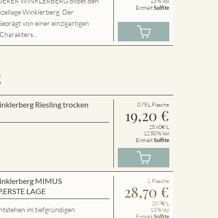
ERER WINKLERBERG bildet den
13 % Vol
Enthält
Sulfite
nzellage Winklerberg. Der
Geprägt von einer einzigartigen
 Charakters...
E
inklerberg Riesling trocken
0.75 L Flasche
19,20
€
25.60€/L
12.50 % Vol
Enthält
Sulfite
 Winklerberg MIMUS
L Flasche
28,70
€
P.ERSTE LAGE
28.7€/L
ntstehen im tiefgründigen
13 % Vol
Enthält
Sulfite