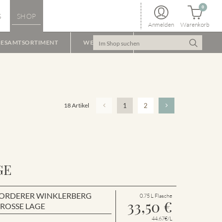
0
S
SHOP
Anmelden
Warenkorb
ESAMTSORTIMENT
WEINPAKET
18 Artikel
1
2
GE
en VORDERER WINKLERBERG
0.75 L Flasche
33,50
€
GROSSE LAGE
44.67€/L