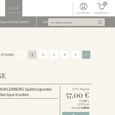
0
S
SHOP
Anmelden
Warenkorb
ESAMTSORTIMENT
WEINPAKET
47 Artikel
1
2
3
4
5
GE
r WINKLERBERG Spätburgunder
0.75 L Flasche
57,00
€
arrique trocken
76.00€/L
13.5 % Vol
Enthält
Sulfite