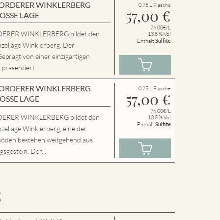
en VORDERER WINKLERBERG
0.75 L Flasche
57,00
€
ROSSE LAGE
76.00€/L
ERER WINKLERBERG bildet den
13.5 % Vol
Enthält
Sulfite
nzellage Winklerberg. Der
Geprägt von einer einzigartigen
präsentiert...
en VORDERER WINKLERBERG
0.75 L Flasche
57,00
€
ROSSE LAGE
76.00€/L
ERER WINKLERBERG bildet den
13.5 % Vol
Enthält
Sulfite
zellage Winklerberg, eine der
Böden bestehen weitgehend aus
sgestein. Der...
E