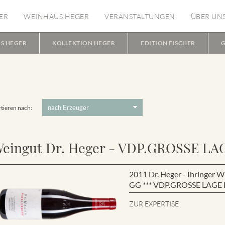
ER
WEINHAUS HEGER
VERANSTALTUNGEN
ÜBER UN
S HEGER
KOLLEKTION HEGER
EDITION FISCHER
G
tieren nach:
eingut Dr. Heger - VDP.GROSSE LA
2011 Dr. Heger - Ihringe
GG *** VDP.GROSSE LAGE B
ZUR EXPERTISE