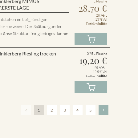
 Winklerberg MIMUS
L Flasche
28,70
€
P.ERSTE LAGE
28.7€/L
ntstehen im tiefgründigen
13 % Vol
Enthält
Sulfite
 Terroirweine. Der Spätburgunder
präzise Struktur, feingliedriges Tannin
inklerberg Riesling trocken
0.75 L Flasche
19,20
€
25.60€/L
12.5 % Vol
Enthält
Sulfite
1
2
3
4
5