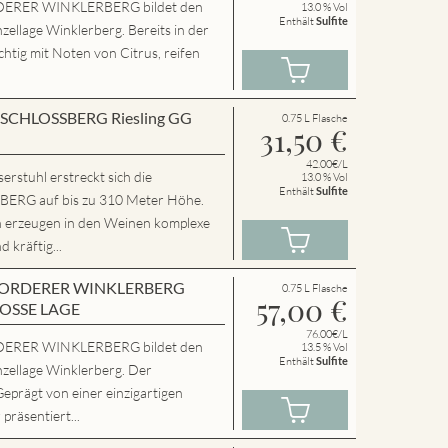
ERER WINKLERBERG bildet den
13.0 % Vol
Enthält
Sulfite
zellage Winklerberg. Bereits in der
chtig mit Noten von Citrus, reifen
en SCHLOSSBERG Riesling GG
0.75 L Flasche
31,50
€
42.00€/L
rstuhl erstreckt sich die
13.0 % Vol
Enthält
Sulfite
RG auf bis zu 310 Meter Höhe.
n erzeugen in den Weinen komplexe
 kräftig...
en VORDERER WINKLERBERG
0.75 L Flasche
57,00
€
ROSSE LAGE
76.00€/L
ERER WINKLERBERG bildet den
13.5 % Vol
Enthält
Sulfite
nzellage Winklerberg. Der
Geprägt von einer einzigartigen
präsentiert...