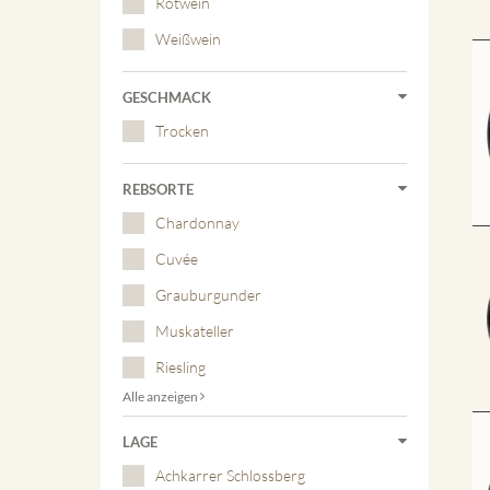
Rotwein
Weißwein
GESCHMACK
Trocken
REBSORTE
Chardonnay
Cuvée
Grauburgunder
Muskateller
Riesling
Alle anzeigen
LAGE
Achkarrer Schlossberg