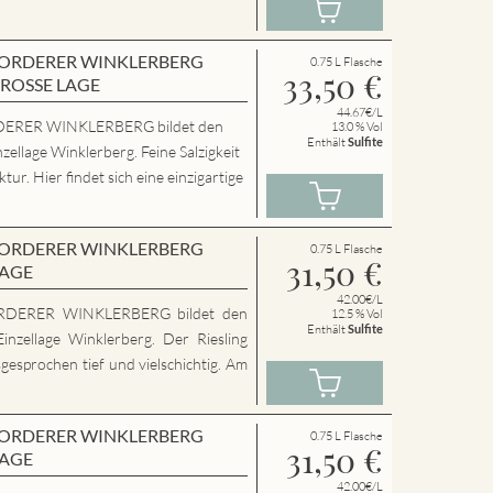
en VORDERER WINKLERBERG
0.75 L Flasche
33,50
€
GROSSE LAGE
44.67€/L
ERER WINKLERBERG bildet den
13.0 % Vol
Enthält
Sulfite
zellage Winklerberg. Feine Salzigkeit
ur. Hier findet sich eine einzigartige
en VORDERER WINKLERBERG
0.75 L Flasche
31,50
€
LAGE
42.00€/L
RDERER WINKLERBERG bildet den
12.5 % Vol
Enthält
Sulfite
inzellage Winklerberg. Der Riesling
sgesprochen tief und vielschichtig. Am
en VORDERER WINKLERBERG
0.75 L Flasche
31,50
€
LAGE
42.00€/L