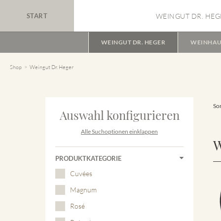
START
WEINGUT DR. HEG
WEINGUT DR. HEGER
WEINHAU
Shop
Weingut Dr. Heger
Sor
Auswahl konfigurieren
Alle Suchoptionen einklappen
W
PRODUKTKATEGORIE
Cuvées
Magnum
Rosé