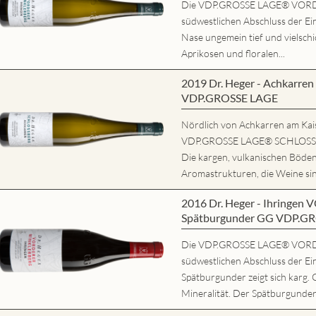
Die VDP.GROSSE LAGE® VORD
südwestlichen Abschluss der Ein
Nase ungemein tief und vielschi
Aprikosen und floralen...
2019 Dr. Heger - Achkarr
VDP.GROSSE LAGE
Nördlich von Achkarren am Kaise
VDP.GROSSE LAGE® SCHLOSSBE
Die kargen, vulkanischen Böde
Aromastrukturen, die Weine sind
2016 Dr. Heger - Ihring
Spätburgunder GG VDP.G
Die VDP.GROSSE LAGE® VORD
südwestlichen Abschluss der Ei
Spätburgunder zeigt sich karg. 
Mineralität. Der Spätburgunder 