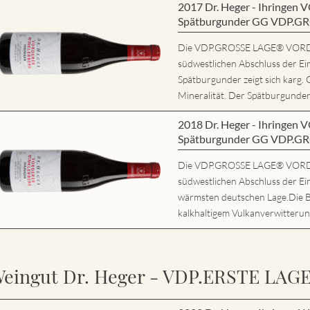
2017 Dr. Heger - Ihring
Spätburgunder GG VDP.G
Die VDP.GROSSE LAGE® VORD
südwestlichen Abschluss der Ei
Spätburgunder zeigt sich karg. 
Mineralität. Der Spätburgunder 
2018 Dr. Heger - Ihring
Spätburgunder GG VDP.G
Die VDP.GROSSE LAGE® VORD
südwestlichen Abschluss der Ein
wärmsten deutschen Lage.Die 
kalkhaltigem Vulkanverwitterung
eingut Dr. Heger - VDP.ERSTE LAG