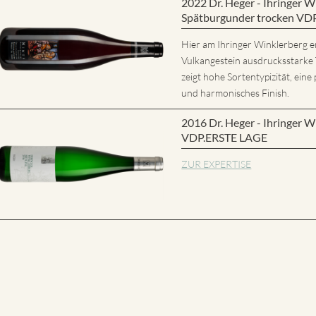
2022 Dr. Heger - Ihringer
Spätburgunder trocken VD
Hier am Ihringer Winklerberg e
Vulkangestein ausdrucksstarke
zeigt hohe Sortentypizität, eine 
und harmonisches Finish.
2016 Dr. Heger - Ihringer W
VDP.ERSTE LAGE
ZUR EXPERTISE