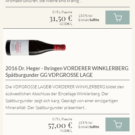
Aromastrukturen, die Weine sind kräftig...
0.75 L Flasche
31,50
€
13.0 % Vol
Enthält
Sulfite
42.00€/L
2016 Dr. Heger - Ihringen VORDERER WINKLERBERG
Spätburgunder GG VDP.GROSSE LAGE
Die VDP.GROSSE LAGE® VORDERER WINKLERBERG bildet den
südwestlichen Abschluss der Einzellage Winklerberg. Der
Spätburgunder zeigt sich karg. Geprägt von einer einzigartigen
Mineralität. Der Spätburgunder präsentiert...
0.75 L Flasche
57,00
€
13.5 % Vol
Enthält
Sulfite
76.00€/L