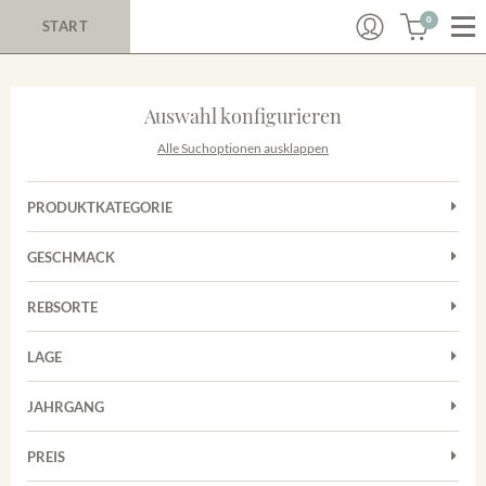
0
START
Auswahl konfigurieren
Alle Suchoptionen ausklappen
PRODUKTKATEGORIE
Cuvées
GESCHMACK
Magnum
Trocken
Rotwein
REBSORTE
Chardonnay
Weißwein
LAGE
Cuvée
Achkarrer Schlossberg
Grauburgunder
JAHRGANG
Ihringer Winklerberg
Muskateller
Vorderer Winklerberg
PREIS
2011
-
2025
Suchen
Riesling