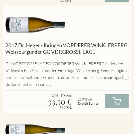
76.00€/L
2017 Dr. Heger - Ihringen VORDERER WINKLERBERG
Weissburgunder GG VDP.GROSSE LAGE
Die VDP.GROSSE LAGE® VORDERER WINKLERBERG bildet den
südwestlichen Abschluss der Einzellage Winklerberg. Feine Salzigkeit
und zurückhaltende Fruchtstruktur. Hier findet sich eine einzigartige
Bodenstruktur mit einer...
0.75 L Flasche
33,50
€
13.0 % Vol
Enthält
Sulfite
44.67€/L