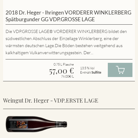
2018 Dr. Heger - Ihringen VORDERER WINKLERBERG
Spätburgunder GG VDP.GROSSE LAGE
Die VDP.GROSSE LAGE® VORDERER WINKLERBERG bildet den
südwestlichen Abschluss der Einzellage Winklerberg, eine der
wärmsten deutschen Lage.Die Böden bestehen weitgehend aus
kalkhaltigem Vulkanverwitterungsgestein. Der...
0.75 L Flasche
57,00
€
13.5 % Vol
Enthält
Sulfite
76.00€/L
Weingut Dr. Heger - VDP.ERSTE LAGE