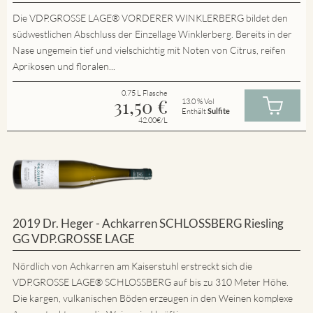
Die VDP.GROSSE LAGE® VORDERER WINKLERBERG bildet den
südwestlichen Abschluss der Einzellage Winklerberg. Bereits in der
Nase ungemein tief und vielschichtig mit Noten von Citrus, reifen
Aprikosen und floralen...
0.75 L Flasche
31,50
€
13.0 % Vol
Enthält
Sulfite
42.00€/L
2019 Dr. Heger - Achkarren SCHLOSSBERG Riesling
GG VDP.GROSSE LAGE
Nördlich von Achkarren am Kaiserstuhl erstreckt sich die
VDP.GROSSE LAGE® SCHLOSSBERG auf bis zu 310 Meter Höhe.
Die kargen, vulkanischen Böden erzeugen in den Weinen komplexe