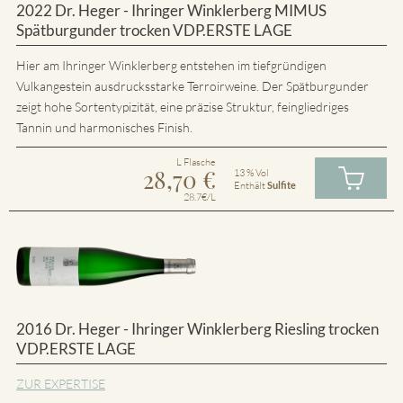
2022 Dr. Heger - Ihringer Winklerberg MIMUS
Spätburgunder trocken VDP.ERSTE LAGE
Hier am Ihringer Winklerberg entstehen im tiefgründigen
Vulkangestein ausdrucksstarke Terroirweine. Der Spätburgunder
zeigt hohe Sortentypizität, eine präzise Struktur, feingliedriges
Tannin und harmonisches Finish.
L Flasche
28,70
€
13 % Vol
Enthält
Sulfite
28.7€/L
2016 Dr. Heger - Ihringer Winklerberg Riesling trocken
VDP.ERSTE LAGE
ZUR EXPERTISE