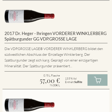
2017 Dr. Heger - Ihringen VORDERER WINKLERBERG
Spätburgunder GG VDP.GROSSE LAGE
Die VDP.GROSSE LAGE® VORDERER WINKLERBERG bildet den
südwestlichen Abschluss der Einzellage Winklerberg. Der
Spätburgunder zeigt sich karg. Geprägt von einer einzigartigen
Mineralität. Der Spätburgunder präsentiert...
0.75 L Flasche
57,00
€
13.5 % Vol
Enthält
Sulfite
76.00€/L