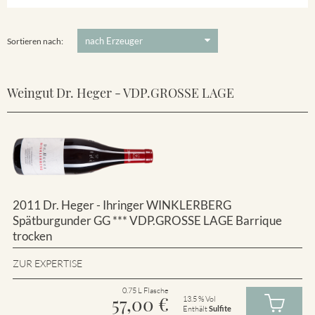
Winklerberg
5 €
-
80 €
Suchen
Winklerberg Hinter Winklen
Sortieren nach:
Weingut Dr. Heger - VDP.GROSSE LAGE
2011 Dr. Heger - Ihringer WINKLERBERG
Spätburgunder GG *** VDP.GROSSE LAGE Barrique
trocken
ZUR EXPERTISE
0.75 L Flasche
57,00
€
13.5 % Vol
Enthält
Sulfite