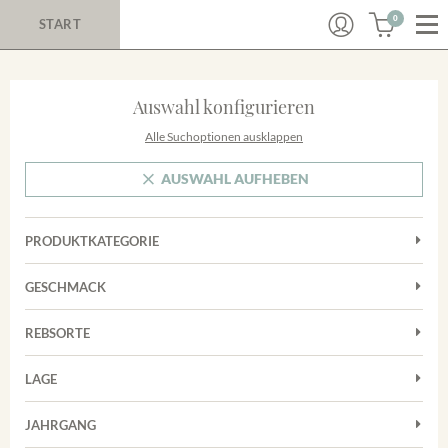
0
START
Auswahl konfigurieren
Alle Suchoptionen ausklappen
AUSWAHL AUFHEBEN
PRODUKTKATEGORIE
Cuvées
GESCHMACK
Magnum
Trocken
Rosé
REBSORTE
Chardonnay
Rotwein
LAGE
Cuvée
Weißwein
Achkarrer Schlossberg
Grauburgunder
JAHRGANG
Ihringer Winklerberg