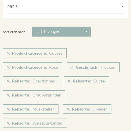
Muskateller
Vorderer Winklerberg
PREIS
2011
-
2025
Suchen
Riesling
Winklerberg
Silvaner
5 €
-
80 €
Suchen
Winklerberg Hinter Winklen
Spätburgunder
Sortieren nach:
Winklerberg Winklen
Weissburgunder
Breisacher Eckartsberg
Produktkategorie:
Cuvées
Ihringen
Produktkategorie:
Rosé
Geschmack:
Trocken
Rebsorte:
Chardonnay
Rebsorte:
Cuvée
Rebsorte:
Grauburgunder
Rebsorte:
Muskateller
Rebsorte:
Silvaner
Rebsorte:
Weissburgunder