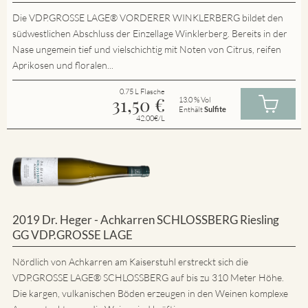
Die VDP.GROSSE LAGE® VORDERER WINKLERBERG bildet den
südwestlichen Abschluss der Einzellage Winklerberg. Bereits in der
Nase ungemein tief und vielschichtig mit Noten von Citrus, reifen
Aprikosen und floralen...
0.75 L Flasche
31,50
€
13.0 % Vol
Enthält
Sulfite
42.00€/L
2019 Dr. Heger - Achkarren SCHLOSSBERG Riesling
GG VDP.GROSSE LAGE
Nördlich von Achkarren am Kaiserstuhl erstreckt sich die
VDP.GROSSE LAGE® SCHLOSSBERG auf bis zu 310 Meter Höhe.
Die kargen, vulkanischen Böden erzeugen in den Weinen komplexe