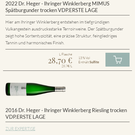
2022 Dr. Heger - Ihringer Winklerberg MIMUS
Spätburgunder trocken VDP.ERSTE LAGE
Hier am Ihringer Winklerberg entstehen im tiefgründigen
Vulkangestein ausdrucksstarke Terroirweine. Der Spätburgunder
zeigt hohe Sortentypizität, eine präzise Struktur, feingliedriges
Tannin und harmonisches Finish.
L Flasche
28,70
€
13 % Vol
Enthält
Sulfite
28.7€/L
2016 Dr. Heger - Ihringer Winklerberg Riesling trocken
VDP.ERSTE LAGE
ZUR EXPERTISE