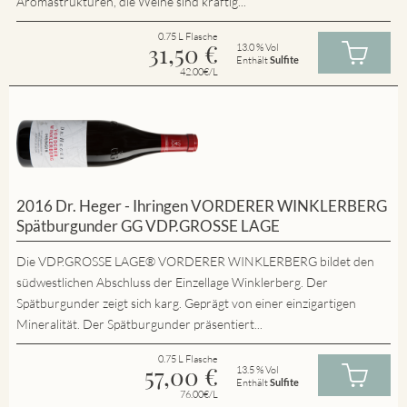
Aromastrukturen, die Weine sind kräftig...
0.75 L Flasche
31,50
€
13.0 % Vol
Enthält
Sulfite
42.00€/L
2016 Dr. Heger - Ihringen VORDERER WINKLERBERG
Spätburgunder GG VDP.GROSSE LAGE
Die VDP.GROSSE LAGE® VORDERER WINKLERBERG bildet den
südwestlichen Abschluss der Einzellage Winklerberg. Der
Spätburgunder zeigt sich karg. Geprägt von einer einzigartigen
Mineralität. Der Spätburgunder präsentiert...
0.75 L Flasche
57,00
€
13.5 % Vol
Enthält
Sulfite
76.00€/L