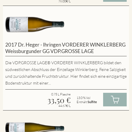
76.00€/L
2017 Dr. Heger - Ihringen VORDERER WINKLERBERG
Weissburgunder GG VDP.GROSSE LAGE
Die VDP.GROSSE LAGE® VORDERER WINKLERBERG bildet den
südwestlichen Abschluss der Einzellage Winklerberg. Feine Salzigkeit
und zurückhaltende Fruchtstruktur. Hier findet sich eine einzigartige
Bodenstruktur mit einer...
0.75 L Flasche
33,50
€
13.0 % Vol
Enthält
Sulfite
44.67€/L