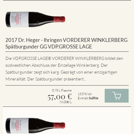
2017 Dr. Heger - Ihringen VORDERER WINKLERBERG
Spätburgunder GG VDP.GROSSE LAGE
Die VDP.GROSSE LAGE® VORDERER WINKLERBERG bildet den
südwestlichen Abschluss der Einzellage Winklerberg. Der
Spätburgunder zeigt sich karg. Geprägt von einer einzigartigen
Mineralität. Der Spätburgunder präsentiert...
0.75 L Flasche
57,00
€
13.5 % Vol
Enthält
Sulfite
76.00€/L