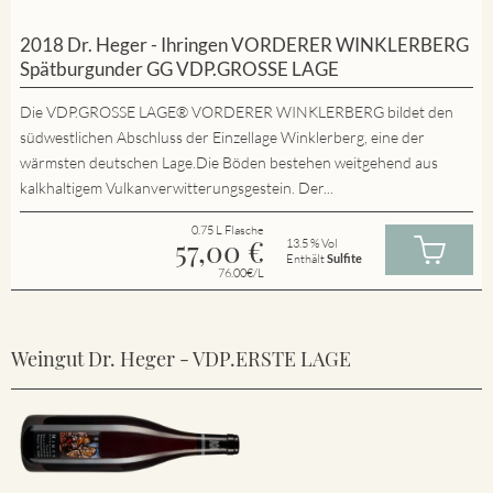
2018 Dr. Heger - Ihringen VORDERER WINKLERBERG
Spätburgunder GG VDP.GROSSE LAGE
Die VDP.GROSSE LAGE® VORDERER WINKLERBERG bildet den
südwestlichen Abschluss der Einzellage Winklerberg, eine der
wärmsten deutschen Lage.Die Böden bestehen weitgehend aus
kalkhaltigem Vulkanverwitterungsgestein. Der...
0.75 L Flasche
57,00
€
13.5 % Vol
Enthält
Sulfite
76.00€/L
Weingut Dr. Heger - VDP.ERSTE LAGE