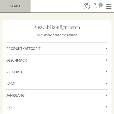
0
START
Auswahl konfigurieren
Alle Suchoptionen ausklappen
PRODUKTKATEGORIE
Cuvées
GESCHMACK
Magnum
Trocken
Rosé
REBSORTE
Chardonnay
Rotwein
LAGE
Cuvée
Weißwein
Achkarrer Schlossberg
Grauburgunder
JAHRGANG
Ihringer Winklerberg
Muskateller
Vorderer Winklerberg
PREIS
2011
-
2025
Suchen
Riesling