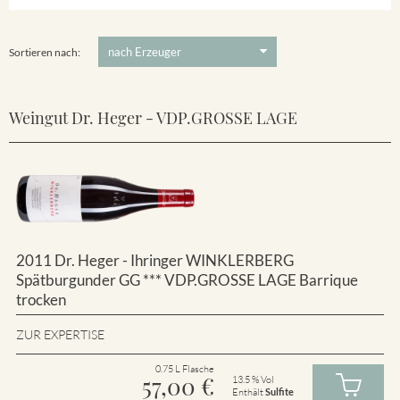
Winklerberg
5 €
-
80 €
Suchen
Winklerberg Hinter Winklen
Sortieren nach:
Weingut Dr. Heger - VDP.GROSSE LAGE
2011 Dr. Heger - Ihringer WINKLERBERG
Spätburgunder GG *** VDP.GROSSE LAGE Barrique
trocken
ZUR EXPERTISE
0.75 L Flasche
57,00
€
13.5 % Vol
Enthält
Sulfite