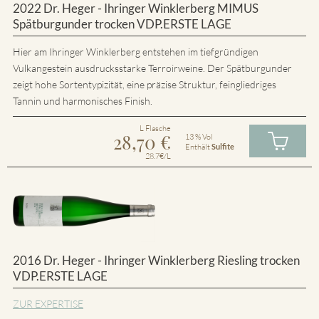
2022 Dr. Heger - Ihringer Winklerberg MIMUS
Spätburgunder trocken VDP.ERSTE LAGE
Hier am Ihringer Winklerberg entstehen im tiefgründigen
Vulkangestein ausdrucksstarke Terroirweine. Der Spätburgunder
zeigt hohe Sortentypizität, eine präzise Struktur, feingliedriges
Tannin und harmonisches Finish.
L Flasche
28,70
€
13 % Vol
Enthält
Sulfite
28.7€/L
2016 Dr. Heger - Ihringer Winklerberg Riesling trocken
VDP.ERSTE LAGE
ZUR EXPERTISE