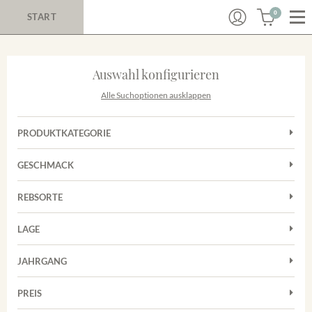
0
START
Auswahl konfigurieren
Alle Suchoptionen ausklappen
PRODUKTKATEGORIE
Cuvées
GESCHMACK
Magnum
Trocken
Rotwein
REBSORTE
Chardonnay
Weißwein
LAGE
Cuvée
Achkarrer Schlossberg
Grauburgunder
JAHRGANG
Ihringer Winklerberg
Muskateller
Vorderer Winklerberg
PREIS
2011
-
2025
Suchen
Riesling