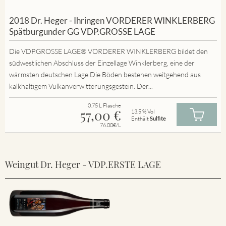
2018 Dr. Heger - Ihringen VORDERER WINKLERBERG
Spätburgunder GG VDP.GROSSE LAGE
Die VDP.GROSSE LAGE® VORDERER WINKLERBERG bildet den
südwestlichen Abschluss der Einzellage Winklerberg, eine der
wärmsten deutschen Lage.Die Böden bestehen weitgehend aus
kalkhaltigem Vulkanverwitterungsgestein. Der...
0.75 L Flasche
57,00
€
13.5 % Vol
Enthält
Sulfite
76.00€/L
Weingut Dr. Heger - VDP.ERSTE LAGE