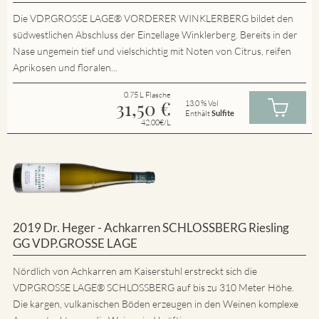
Die VDP.GROSSE LAGE® VORDERER WINKLERBERG bildet den
südwestlichen Abschluss der Einzellage Winklerberg. Bereits in der
Nase ungemein tief und vielschichtig mit Noten von Citrus, reifen
Aprikosen und floralen...
0.75 L Flasche
31,50
€
13.0 % Vol
Enthält
Sulfite
42.00€/L
2019 Dr. Heger - Achkarren SCHLOSSBERG Riesling
GG VDP.GROSSE LAGE
Nördlich von Achkarren am Kaiserstuhl erstreckt sich die
VDP.GROSSE LAGE® SCHLOSSBERG auf bis zu 310 Meter Höhe.
Die kargen, vulkanischen Böden erzeugen in den Weinen komplexe