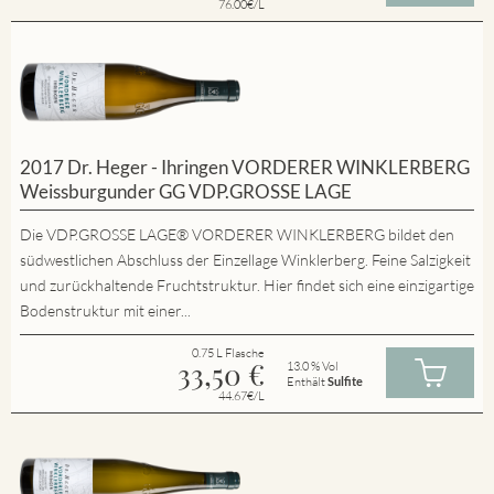
76.00€/L
2017 Dr. Heger - Ihringen VORDERER WINKLERBERG
Weissburgunder GG VDP.GROSSE LAGE
Die VDP.GROSSE LAGE® VORDERER WINKLERBERG bildet den
südwestlichen Abschluss der Einzellage Winklerberg. Feine Salzigkeit
und zurückhaltende Fruchtstruktur. Hier findet sich eine einzigartige
Bodenstruktur mit einer...
0.75 L Flasche
33,50
€
13.0 % Vol
Enthält
Sulfite
44.67€/L