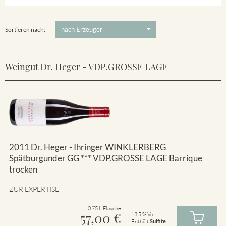
Winklerberg
5 €
-
80 €
Suchen
Winklerberg Hinter Winklen
Sortieren nach:
Weingut Dr. Heger - VDP.GROSSE LAGE
2011 Dr. Heger - Ihringer WINKLERBERG
Spätburgunder GG *** VDP.GROSSE LAGE Barrique
trocken
ZUR EXPERTISE
0.75 L Flasche
57,00
€
13.5 % Vol
Enthält
Sulfite