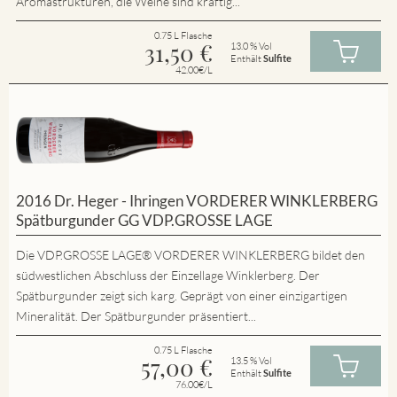
Aromastrukturen, die Weine sind kräftig...
0.75 L Flasche
31,50
€
13.0 % Vol
Enthält
Sulfite
42.00€/L
2016 Dr. Heger - Ihringen VORDERER WINKLERBERG
Spätburgunder GG VDP.GROSSE LAGE
Die VDP.GROSSE LAGE® VORDERER WINKLERBERG bildet den
südwestlichen Abschluss der Einzellage Winklerberg. Der
Spätburgunder zeigt sich karg. Geprägt von einer einzigartigen
Mineralität. Der Spätburgunder präsentiert...
0.75 L Flasche
57,00
€
13.5 % Vol
Enthält
Sulfite
76.00€/L