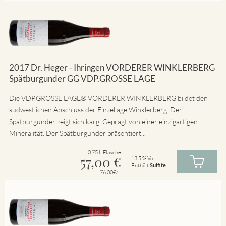
2017 Dr. Heger - Ihringen VORDERER WINKLERBERG
Spätburgunder GG VDP.GROSSE LAGE
Die VDP.GROSSE LAGE® VORDERER WINKLERBERG bildet den
südwestlichen Abschluss der Einzellage Winklerberg. Der
Spätburgunder zeigt sich karg. Geprägt von einer einzigartigen
Mineralität. Der Spätburgunder präsentiert...
0.75 L Flasche
57,00
€
13.5 % Vol
Enthält
Sulfite
76.00€/L