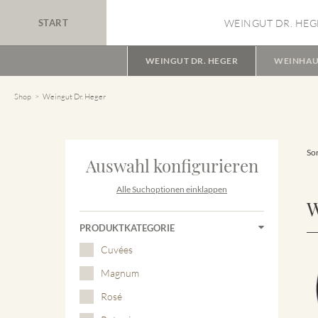
START
WEINGUT DR. HEG
WEINGUT DR. HEGER
WEINHAU
Shop
Weingut Dr. Heger
Sor
Auswahl konfigurieren
Alle Suchoptionen einklappen
W
PRODUKTKATEGORIE
Cuvées
Magnum
Rosé