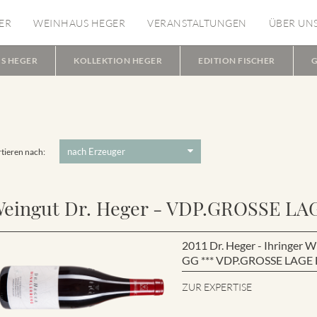
ER
WEINHAUS HEGER
VERANSTALTUNGEN
ÜBER UN
S HEGER
KOLLEKTION HEGER
EDITION FISCHER
G
tieren nach:
eingut Dr. Heger - VDP.GROSSE LA
2011 Dr. Heger - Ihringe
GG *** VDP.GROSSE LAGE B
ZUR EXPERTISE