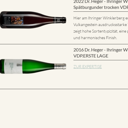
2022 Dr. Heger - Ihringer
Spätburgunder trocken VD
Hier am Ihringer Winklerberg e
Vulkangestein ausdrucksstarke
zeigt hohe Sortentypizität, eine 
und harmonisches Finish.
2016 Dr. Heger - Ihringer W
VDP.ERSTE LAGE
ZUR EXPERTISE