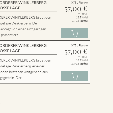
en VORDERER WINKLERBERG
0.75 L Flasche
57,00
€
ROSSE LAGE
76.00€/L
ERER WINKLERBERG bildet den
13.5 % Vol
Enthält
Sulfite
nzellage Winklerberg. Der
Geprägt von einer einzigartigen
präsentiert...
en VORDERER WINKLERBERG
0.75 L Flasche
57,00
€
ROSSE LAGE
76.00€/L
ERER WINKLERBERG bildet den
13.5 % Vol
Enthält
Sulfite
zellage Winklerberg, eine der
Böden bestehen weitgehend aus
sgestein. Der...
E