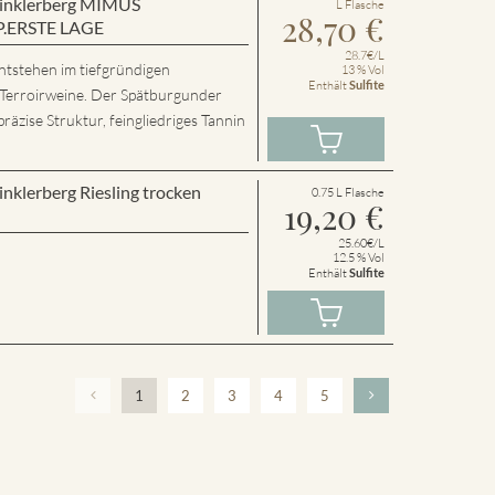
 Winklerberg MIMUS
L Flasche
28,70
€
P.ERSTE LAGE
28.7€/L
ntstehen im tiefgründigen
13 % Vol
Enthält
Sulfite
 Terroirweine. Der Spätburgunder
präzise Struktur, feingliedriges Tannin
inklerberg Riesling trocken
0.75 L Flasche
19,20
€
25.60€/L
12.5 % Vol
Enthält
Sulfite
1
2
3
4
5