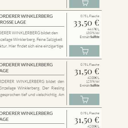
en VORDERER WINKLERBERG
0.75 L Flasche
33,50
€
GROSSE LAGE
44.67€/L
ERER WINKLERBERG bildet den
13.0 % Vol
Enthält
Sulfite
zellage Winklerberg. Feine Salzigkeit
ur. Hier findet sich eine einzigartige
en VORDERER WINKLERBERG
0.75 L Flasche
31,50
€
LAGE
42.00€/L
RDERER WINKLERBERG bildet den
12.5 % Vol
Enthält
Sulfite
inzellage Winklerberg. Der Riesling
sgesprochen tief und vielschichtig. Am
en VORDERER WINKLERBERG
0.75 L Flasche
31,50
€
LAGE
42.00€/L