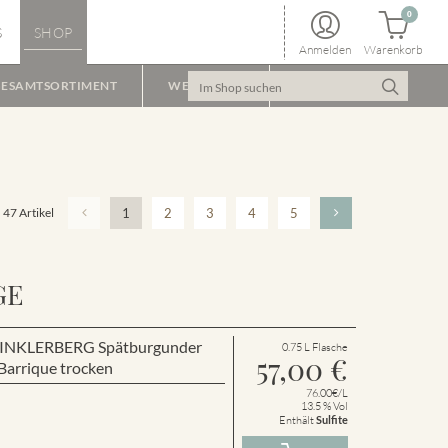
0
S
SHOP
Anmelden
Warenkorb
ESAMTSORTIMENT
WEINPAKET
47 Artikel
1
2
3
4
5
GE
r WINKLERBERG Spätburgunder
0.75 L Flasche
57,00
€
arrique trocken
76.00€/L
13.5 % Vol
Enthält
Sulfite