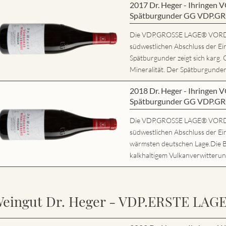
2017 Dr. Heger - Ihring
Spätburgunder GG VDP.G
Die VDP.GROSSE LAGE® VORD
südwestlichen Abschluss der Ei
Spätburgunder zeigt sich karg. 
Mineralität. Der Spätburgunder 
2018 Dr. Heger - Ihring
Spätburgunder GG VDP.G
Die VDP.GROSSE LAGE® VORD
südwestlichen Abschluss der Ein
wärmsten deutschen Lage.Die 
kalkhaltigem Vulkanverwitterung
eingut Dr. Heger - VDP.ERSTE LAG