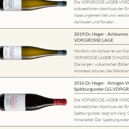
Die VDP.GROSSE LAGE® VORD
südwestlichen Abschluss der Ein
Nase ungemein tief und vielschi
Aprikosen und floralen...
2019 Dr. Heger - Achkarr
VDP.GROSSE LAGE
Nördlich von Achkarren am Kaise
VDP.GROSSE LAGE® SCHLOSSBE
Die kargen, vulkanischen Böde
Aromastrukturen, die Weine sind
2016 Dr. Heger - Ihring
Spätburgunder GG VDP.G
Die VDP.GROSSE LAGE® VORD
südwestlichen Abschluss der Ei
Spätburgunder zeigt sich karg. 
Mineralität. Der Spätburgunder 