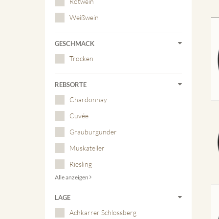
Rotwein
Weißwein
GESCHMACK
Trocken
REBSORTE
Chardonnay
Cuvée
Grauburgunder
Muskateller
Riesling
Alle anzeigen
LAGE
Achkarrer Schlossberg