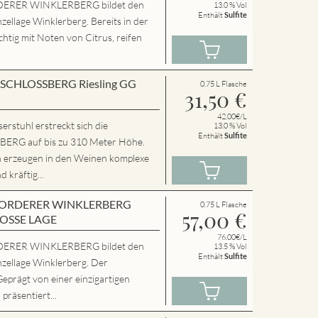
ERER WINKLERBERG bildet den
13.0 % Vol
Enthält
Sulfite
zellage Winklerberg. Bereits in der
chtig mit Noten von Citrus, reifen
en SCHLOSSBERG Riesling GG
0.75 L Flasche
31,50
€
42.00€/L
rstuhl erstreckt sich die
13.0 % Vol
Enthält
Sulfite
RG auf bis zu 310 Meter Höhe.
n erzeugen in den Weinen komplexe
 kräftig...
en VORDERER WINKLERBERG
0.75 L Flasche
57,00
€
ROSSE LAGE
76.00€/L
ERER WINKLERBERG bildet den
13.5 % Vol
Enthält
Sulfite
nzellage Winklerberg. Der
Geprägt von einer einzigartigen
präsentiert...