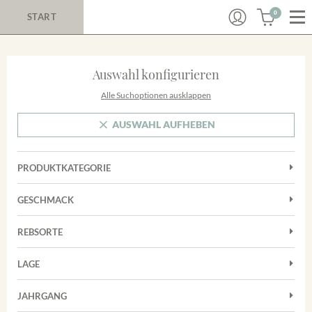
0
START
Auswahl konfigurieren
Alle Suchoptionen ausklappen
AUSWAHL AUFHEBEN
PRODUKTKATEGORIE
Cuvées
GESCHMACK
Magnum
Trocken
Rosé
REBSORTE
Chardonnay
Rotwein
LAGE
Cuvée
Weißwein
Achkarrer Schlossberg
Grauburgunder
JAHRGANG
Ihringer Winklerberg