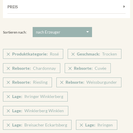
Muskateller
Vorderer Winklerberg
PREIS
2011
-
2025
Suchen
Riesling
Winklerberg
Silvaner
5 €
-
80 €
Suchen
Winklerberg Hinter Winklen
Spätburgunder
Sortieren nach:
Winklerberg Winklen
Weissburgunder
Breisacher Eckartsberg
Produktkategorie:
Rosé
Geschmack:
Trocken
Ihringen
Rebsorte:
Chardonnay
Rebsorte:
Cuvée
Rebsorte:
Riesling
Rebsorte:
Weissburgunder
Lage:
Ihringer Winklerberg
Lage:
Winklerberg Winklen
Lage:
Breisacher Eckartsberg
Lage:
Ihringen