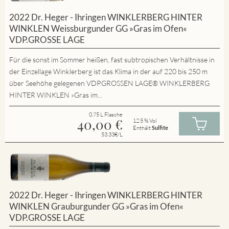
2022 Dr. Heger - Ihringen WINKLERBERG HINTER
WINKLEN Weissburgunder GG »Gras im Ofen«
VDP.GROSSE LAGE
Für die sonst im Sommer heißen, fast subtropischen Verhältnisse in
der Einzellage Winklerberg ist das Klima in der auf 220 bis 250 m
über Seehöhe gelegenen VDP.GROSSEN LAGE® WINKLERBERG
HINTER WINKLEN »Gras im...
0.75 L Flasche
40,00
€
12.5 % Vol
Enthält
Sulfite
53.33€/L
2022 Dr. Heger - Ihringen WINKLERBERG HINTER
WINKLEN Grauburgunder GG »Gras im Ofen«
VDP.GROSSE LAGE