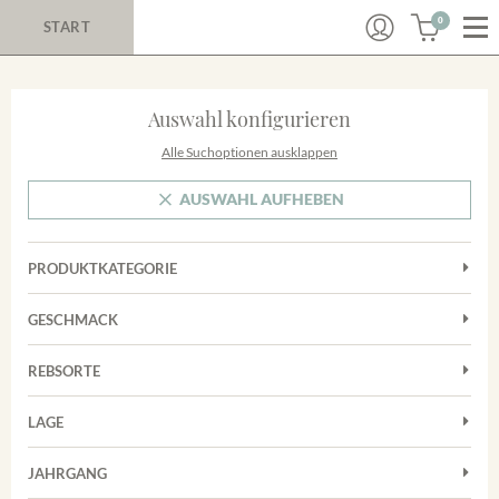
0
START
Auswahl konfigurieren
Alle Suchoptionen ausklappen
AUSWAHL AUFHEBEN
PRODUKTKATEGORIE
Cuvées
GESCHMACK
Magnum
Trocken
Rosé
REBSORTE
Chardonnay
Rotwein
LAGE
Cuvée
Weißwein
Achkarrer Schlossberg
Grauburgunder
JAHRGANG
Ihringer Winklerberg