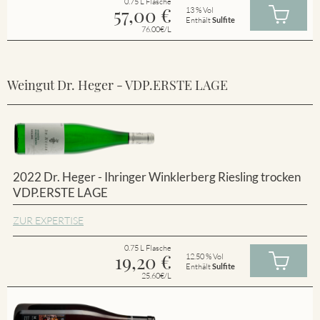
0.75 L Flasche
57,00
€
13 % Vol
Enthält
Sulfite
76.00€/L
Weingut Dr. Heger - VDP.ERSTE LAGE
2022 Dr. Heger - Ihringer Winklerberg Riesling trocken
VDP.ERSTE LAGE
ZUR EXPERTISE
0.75 L Flasche
19,20
€
12.50 % Vol
Enthält
Sulfite
25.60€/L