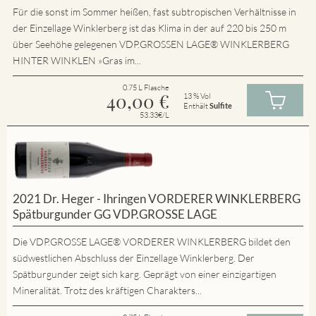
Für die sonst im Sommer heißen, fast subtropischen Verhältnisse in
der Einzellage Winklerberg ist das Klima in der auf 220 bis 250 m
über Seehöhe gelegenen VDP.GROSSEN LAGE® WINKLERBERG
HINTER WINKLEN »Gras im...
0.75 L Flasche
40,00
€
13 % Vol
Enthält
Sulfite
53.33€/L
2021 Dr. Heger - Ihringen VORDERER WINKLERBERG
Spätburgunder GG VDP.GROSSE LAGE
Die VDP.GROSSE LAGE® VORDERER WINKLERBERG bildet den
südwestlichen Abschluss der Einzellage Winklerberg. Der
Spätburgunder zeigt sich karg. Geprägt von einer einzigartigen
Mineralität. Trotz des kräftigen Charakters...