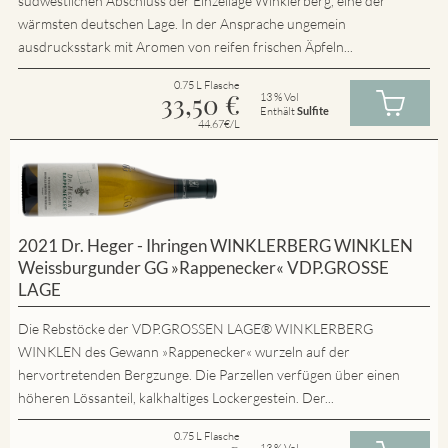
südwestlichen Abschluss der Einzellage Winklerberg, eine der
wärmsten deutschen Lage. In der Ansprache ungemein
ausdrucksstark mit Aromen von reifen frischen Äpfeln...
0.75 L Flasche
33,50
€
13 % Vol
Enthält
Sulfite
44.67€/L
2021 Dr. Heger - Ihringen WINKLERBERG WINKLEN
Weissburgunder GG »Rappenecker« VDP.GROSSE
LAGE
Die Rebstöcke der VDP.GROSSEN LAGE® WINKLERBERG
WINKLEN des Gewann »Rappenecker« wurzeln auf der
hervortretenden Bergzunge. Die Parzellen verfügen über einen
höheren Lössanteil, kalkhaltiges Lockergestein. Der...
0.75 L Flasche
13 % Vol