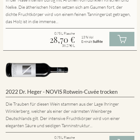
Nelke. Die ätherischen Noten setzen sich am Gaumen fort, der
dichte Fruchtkörper wird von einem feinen Tanningerüst getragen,
das Holz ist in die immense...
0.75 L Flasche
28,70
€
13 % Vol
Enthält
Sulfite
38.27€/L
2022 Dr. Heger - NOVIS Rotwein-Cuvée trocken
Die Trauben für diesen Wein stammen aus der Lage Ihringer
Winklerberg, welcher als einer der wärmsten Weinberge
Deutschlands gilt. Der intensive Fruchtkörper wird von einer
eleganten Säure und seidigen Tanninstruktur...
0.75 L Flasche