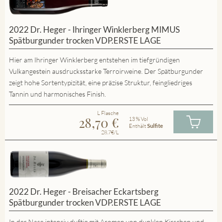
2022 Dr. Heger - Ihringer Winklerberg MIMUS
Spätburgunder trocken VDP.ERSTE LAGE
Hier am Ihringer Winklerberg entstehen im tiefgründigen
Vulkangestein ausdrucksstarke Terroirweine. Der Spätburgunder
zeigt hohe Sortentypizität, eine präzise Struktur, feingliedriges
Tannin und harmonisches Finish.
L Flasche
28,70
€
13 % Vol
Enthält
Sulfite
28.7€/L
2022 Dr. Heger - Breisacher Eckartsberg
Spätburgunder trocken VDP.ERSTE LAGE
In der Nase intensiv duftig mit Aromen von dunklen Kirschen und