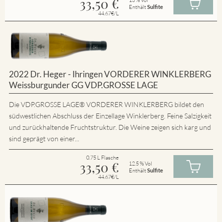
33,50
€
Enthält
Sulfite
44.67€/L
2022 Dr. Heger - Ihringen VORDERER WINKLERBERG
Weissburgunder GG VDP.GROSSE LAGE
Die VDP.GROSSE LAGE® VORDERER WINKLERBERG bildet den
südwestlichen Abschluss der Einzellage Winklerberg. Feine Salzigkeit
und zurückhaltende Fruchtstruktur. Die Weine zeigen sich karg und
sind geprägt von einer...
0.75 L Flasche
33,50
€
12.5 % Vol
Enthält
Sulfite
44.67€/L