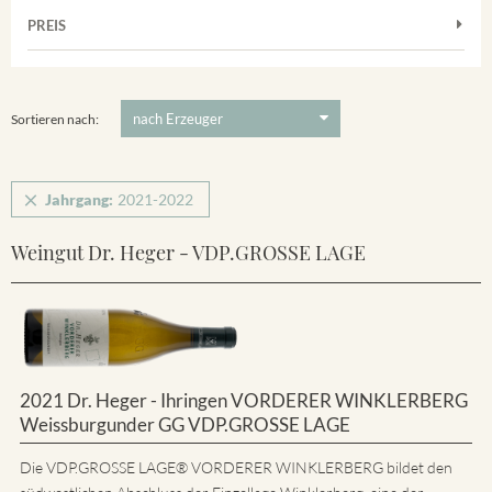
Muskateller
Vorderer Winklerberg
PREIS
2021
-
2022
Suchen
Riesling
Winklerberg
5 €
-
80 €
Suchen
Winklerberg Hinter Winklen
Sortieren nach:
Jahrgang:
2021-2022
Weingut Dr. Heger - VDP.GROSSE LAGE
2021 Dr. Heger - Ihringen VORDERER WINKLERBERG
Weissburgunder GG VDP.GROSSE LAGE
Die VDP.GROSSE LAGE® VORDERER WINKLERBERG bildet den