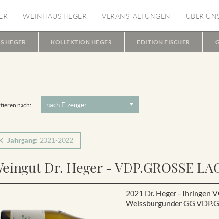
ER
WEINHAUS HEGER
VERANSTALTUNGEN
ÜBER UN
S HEGER
KOLLEKTION HEGER
EDITION FISCHER
G
tieren nach:
Jahrgang:
2021-2022
eingut Dr. Heger - VDP.GROSSE LA
2021 Dr. Heger - Ihring
Weissburgunder GG VDP.