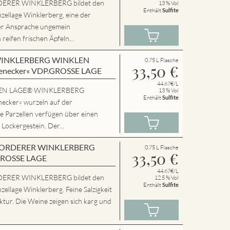
ERER WINKLERBERG bildet den
13 % Vol
Enthält
Sulfite
zellage Winklerberg, eine der
er Ansprache ungemein
eifen frischen Äpfeln...
en WINKLERBERG WINKLEN
0.75 L Flasche
33,50
€
enecker« VDP.GROSSE LAGE
44.67€/L
SSEN LAGE® WINKLERBERG
13 % Vol
Enthält
Sulfite
cker« wurzeln auf der
e Parzellen verfügen über einen
 Lockergestein. Der...
en VORDERER WINKLERBERG
0.75 L Flasche
33,50
€
GROSSE LAGE
44.67€/L
ERER WINKLERBERG bildet den
12.5 % Vol
Enthält
Sulfite
zellage Winklerberg. Feine Salzigkeit
tur. Die Weine zeigen sich karg und