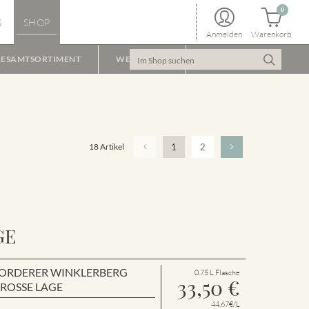
0
S
SHOP
Anmelden
Warenkorb
ESAMTSORTIMENT
WEINPAKET
18 Artikel
1
2
GE
en VORDERER WINKLERBERG
0.75 L Flasche
33,50
€
GROSSE LAGE
44.67€/L