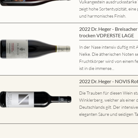
Vulkangestein ausdrucksstarke
zeigt hohe Sortentypizität, eine 
und harmonisches Finish.
2022 Dr. Heger - Breisache
trocken VDP.ERSTE LAGE
In der Nase intensiv duftig mi
Nelke. Die ätherischen Noten s
Fruchtkörper wird von einem fe
ist in die immense...
2022 Dr. Heger - NOVIS Ro
Die Trauben für diesen Wein s
Winklerberg, welcher als eine
Deutschlands gilt. Der intensiv
eleganten Säure und seidigen Ta