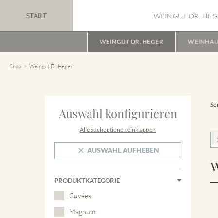
START
WEINGUT DR. HEG
WEINGUT DR. HEGER
WEINHAU
Shop
Weingut Dr. Heger
Sor
Auswahl konfigurieren
Alle Suchoptionen einklappen
AUSWAHL AUFHEBEN
W
PRODUKTKATEGORIE
Cuvées
Magnum