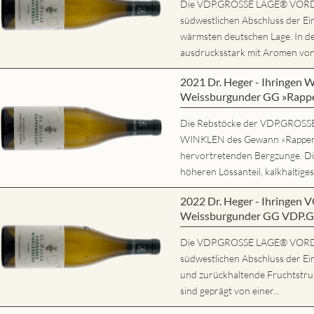
Die VDP.GROSSE LAGE® VORD
südwestlichen Abschluss der Ein
wärmsten deutschen Lage. In d
ausdrucksstark mit Aromen von r
2021 Dr. Heger - Ihring
Weissburgunder GG »Rapp
Die Rebstöcke der VDP.GRO
WINKLEN des Gewann »Rappene
hervortretenden Bergzunge. Di
höheren Lössanteil, kalkhaltiges
2022 Dr. Heger - Ihring
Weissburgunder GG VDP.
Die VDP.GROSSE LAGE® VORD
südwestlichen Abschluss der Ein
und zurückhaltende Fruchtstruk
sind geprägt von einer...