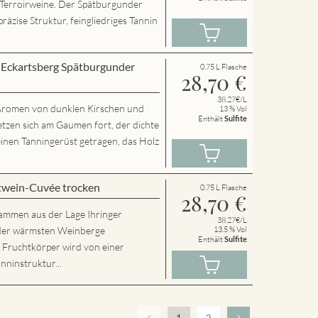
 Terroirweine. Der Spätburgunder
präzise Struktur, feingliedriges Tannin
r Eckartsberg Spätburgunder
0.75 L Flasche
28,70
€
38.27€/L
t Aromen von dunklen Kirschen und
13 % Vol
Enthält
Sulfite
etzen sich am Gaumen fort, der dichte
inen Tanningerüst getragen, das Holz
twein-Cuvée trocken
0.75 L Flasche
28,70
€
tammen aus der Lage Ihringer
38.27€/L
r der wärmsten Weinberge
13.5 % Vol
Enthält
Sulfite
e Fruchtkörper wird von einer
nninstruktur...
1
2