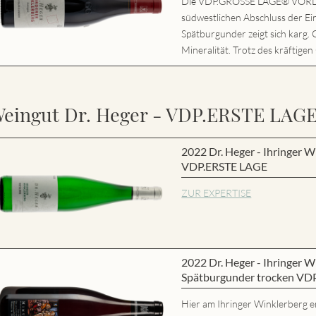
Die VDP.GROSSE LAGE® VORD
südwestlichen Abschluss der Ei
Spätburgunder zeigt sich karg. 
Mineralität. Trotz des kräftigen
eingut Dr. Heger - VDP.ERSTE LAG
2022 Dr. Heger - Ihringer W
VDP.ERSTE LAGE
ZUR EXPERTISE
2022 Dr. Heger - Ihringer
Spätburgunder trocken VD
Hier am Ihringer Winklerberg e