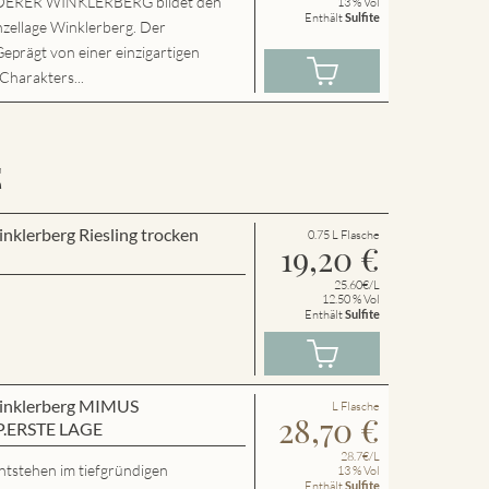
ERER WINKLERBERG bildet den
13 % Vol
Enthält
Sulfite
nzellage Winklerberg. Der
Geprägt von einer einzigartigen
 Charakters...
E
inklerberg Riesling trocken
0.75 L Flasche
19,20
€
25.60€/L
12.50 % Vol
Enthält
Sulfite
 Winklerberg MIMUS
L Flasche
28,70
€
P.ERSTE LAGE
28.7€/L
ntstehen im tiefgründigen
13 % Vol
Enthält
Sulfite