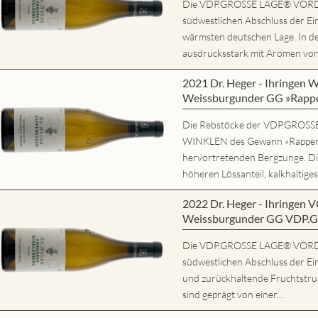
Die VDP.GROSSE LAGE® VORD
südwestlichen Abschluss der Ein
wärmsten deutschen Lage. In d
ausdrucksstark mit Aromen von r
2021 Dr. Heger - Ihring
Weissburgunder GG »Rapp
Die Rebstöcke der VDP.GRO
WINKLEN des Gewann »Rappene
hervortretenden Bergzunge. Di
höheren Lössanteil, kalkhaltiges
2022 Dr. Heger - Ihring
Weissburgunder GG VDP.
Die VDP.GROSSE LAGE® VORD
südwestlichen Abschluss der Ein
und zurückhaltende Fruchtstruk
sind geprägt von einer...