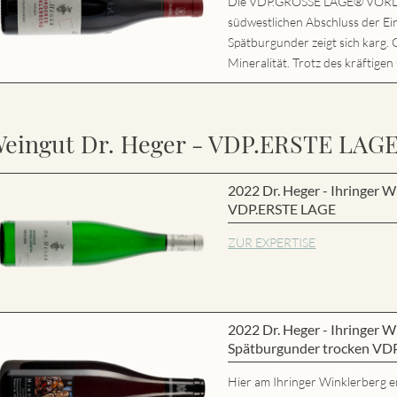
Die VDP.GROSSE LAGE® VORD
südwestlichen Abschluss der Ei
Spätburgunder zeigt sich karg. 
Mineralität. Trotz des kräftigen
eingut Dr. Heger - VDP.ERSTE LAG
2022 Dr. Heger - Ihringer W
VDP.ERSTE LAGE
ZUR EXPERTISE
2022 Dr. Heger - Ihringer
Spätburgunder trocken VD
Hier am Ihringer Winklerberg e