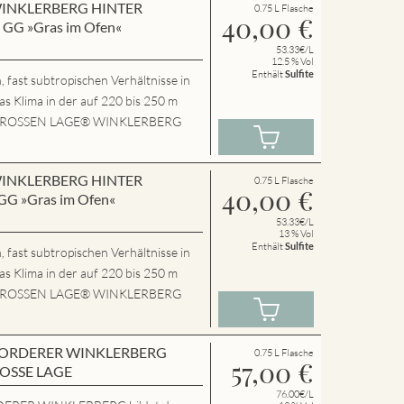
n WINKLERBERG HINTER
0.75 L Flasche
40,00
€
GG »Gras im Ofen«
53.33€/L
12.5 % Vol
Enthält
Sulfite
 fast subtropischen Verhältnisse in
das Klima in der auf 220 bis 250 m
P.GROSSEN LAGE® WINKLERBERG
n WINKLERBERG HINTER
0.75 L Flasche
40,00
€
G »Gras im Ofen«
53.33€/L
13 % Vol
Enthält
Sulfite
 fast subtropischen Verhältnisse in
das Klima in der auf 220 bis 250 m
P.GROSSEN LAGE® WINKLERBERG
en VORDERER WINKLERBERG
0.75 L Flasche
57,00
€
ROSSE LAGE
76.00€/L