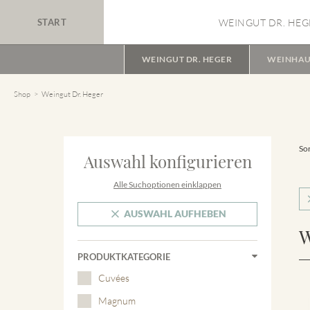
START
WEINGUT DR. HEG
WEINGUT DR. HEGER
WEINHAU
Shop
Weingut Dr. Heger
Sor
Auswahl konfigurieren
Alle Suchoptionen einklappen
AUSWAHL AUFHEBEN
W
PRODUKTKATEGORIE
Cuvées
Magnum