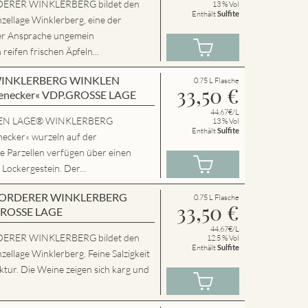
ERER WINKLERBERG bildet den
13 % Vol
Enthält
Sulfite
zellage Winklerberg, eine der
er Ansprache ungemein
eifen frischen Äpfeln...
en WINKLERBERG WINKLEN
0.75 L Flasche
33,50
€
enecker« VDP.GROSSE LAGE
44.67€/L
SSEN LAGE® WINKLERBERG
13 % Vol
Enthält
Sulfite
cker« wurzeln auf der
e Parzellen verfügen über einen
 Lockergestein. Der...
en VORDERER WINKLERBERG
0.75 L Flasche
33,50
€
GROSSE LAGE
44.67€/L
ERER WINKLERBERG bildet den
12.5 % Vol
Enthält
Sulfite
zellage Winklerberg. Feine Salzigkeit
tur. Die Weine zeigen sich karg und