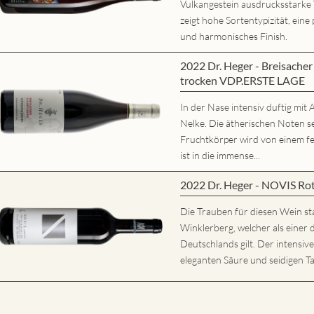
Vulkangestein ausdrucksstarke
zeigt hohe Sortentypizität, eine 
und harmonisches Finish.
2022 Dr. Heger - Breisache
trocken VDP.ERSTE LAGE
In der Nase intensiv duftig mi
Nelke. Die ätherischen Noten s
Fruchtkörper wird von einem fe
ist in die immense...
2022 Dr. Heger - NOVIS Ro
Die Trauben für diesen Wein s
Winklerberg, welcher als eine
Deutschlands gilt. Der intensiv
eleganten Säure und seidigen Ta