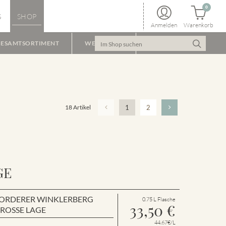
0
S
SHOP
Anmelden
Warenkorb
ESAMTSORTIMENT
WEINPAKET
18 Artikel
1
2
GE
en VORDERER WINKLERBERG
0.75 L Flasche
33,50
€
GROSSE LAGE
44.67€/L