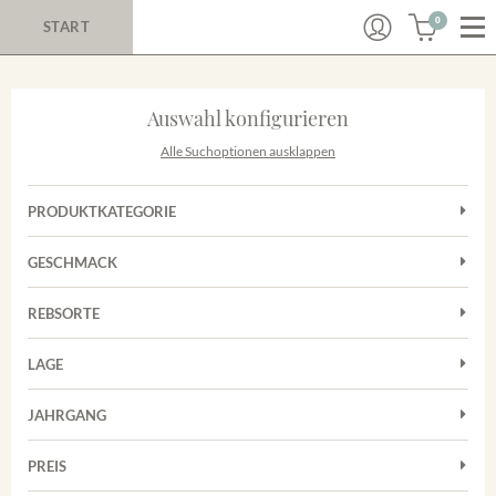
0
START
Auswahl konfigurieren
Alle Suchoptionen ausklappen
PRODUKTKATEGORIE
Cuvées
GESCHMACK
Magnum
Trocken
Rosé
REBSORTE
Chardonnay
Rotwein
LAGE
Cuvée
Weißwein
Achkarrer Schlossberg
Grauburgunder
JAHRGANG
Ihringer Winklerberg
Muskateller
Vorderer Winklerberg
PREIS
2011
-
2025
Suchen
Riesling