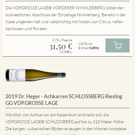
Die VDP.GROSSE LAGE® VORDERER WINKLERBERG bildet den
südwestlichen Abschluss der Einzellage Winklerberg. Bereits in der
Nase ungemein tief und vielschichtig mit Noten von Citrus, reifen
Aprikosen und floralen...
0.75 L Flasche
31,50
€
13.0 % Vol
Enthält
Sulfite
42.00€/L
2019 Dr. Heger - Achkarren SCHLOSSBERG Riesling
GG VDP.GROSSE LAGE
Nördlich von Achkarren am Kaiserstuhl erstreckt sich die
VDP.GROSSE LAGE® SCHLOSSBERG auf bis zu 310 Meter Höhe.
Die kargen, vulkanischen Böden erzeugen in den Weinen komplexe