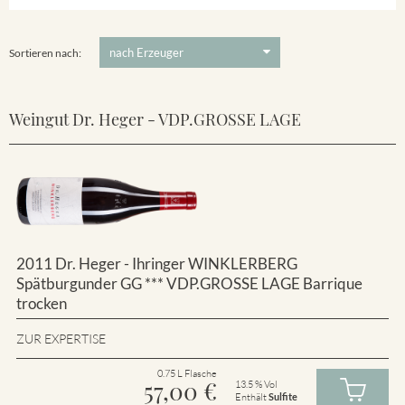
Winklerberg
5 €
-
80 €
Suchen
Winklerberg Hinter Winklen
Sortieren nach:
Weingut Dr. Heger - VDP.GROSSE LAGE
2011 Dr. Heger - Ihringer WINKLERBERG
Spätburgunder GG *** VDP.GROSSE LAGE Barrique
trocken
ZUR EXPERTISE
0.75 L Flasche
57,00
€
13.5 % Vol
Enthält
Sulfite