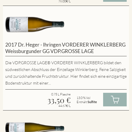
76.00€/L
2017 Dr. Heger - Ihringen VORDERER WINKLERBERG
Weissburgunder GG VDP.GROSSE LAGE
Die VDP.GROSSE LAGE® VORDERER WINKLERBERG bildet den
südwestlichen Abschluss der Einzellage Winklerberg. Feine Salzigkeit
und zurückhaltende Fruchtstruktur. Hier findet sich eine einzigartige
Bodenstruktur mit einer...
0.75 L Flasche
33,50
€
13.0 % Vol
Enthält
Sulfite
44.67€/L