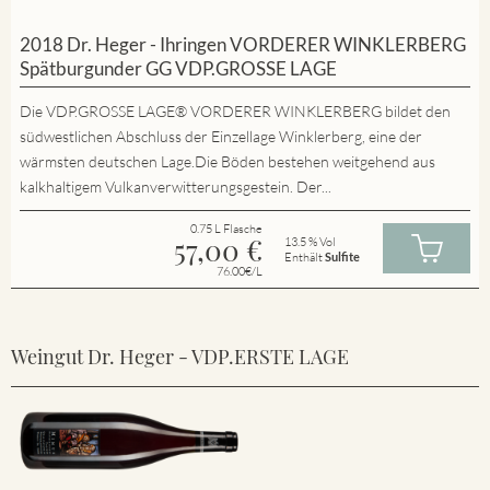
2018 Dr. Heger - Ihringen VORDERER WINKLERBERG
Spätburgunder GG VDP.GROSSE LAGE
Die VDP.GROSSE LAGE® VORDERER WINKLERBERG bildet den
südwestlichen Abschluss der Einzellage Winklerberg, eine der
wärmsten deutschen Lage.Die Böden bestehen weitgehend aus
kalkhaltigem Vulkanverwitterungsgestein. Der...
0.75 L Flasche
57,00
€
13.5 % Vol
Enthält
Sulfite
76.00€/L
Weingut Dr. Heger - VDP.ERSTE LAGE