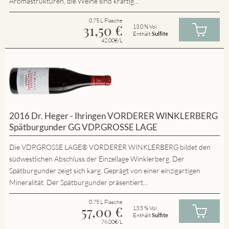
Aromastrukturen, die Weine sind kräftig...
0.75 L Flasche
31,50
€
13.0 % Vol
Enthält
Sulfite
42.00€/L
2016 Dr. Heger - Ihringen VORDERER WINKLERBERG
Spätburgunder GG VDP.GROSSE LAGE
Die VDP.GROSSE LAGE® VORDERER WINKLERBERG bildet den
südwestlichen Abschluss der Einzellage Winklerberg. Der
Spätburgunder zeigt sich karg. Geprägt von einer einzigartigen
Mineralität. Der Spätburgunder präsentiert...
0.75 L Flasche
57,00
€
13.5 % Vol
Enthält
Sulfite
76.00€/L