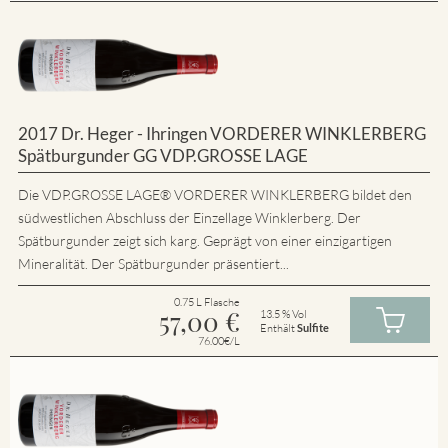
2017 Dr. Heger - Ihringen VORDERER WINKLERBERG
Spätburgunder GG VDP.GROSSE LAGE
Die VDP.GROSSE LAGE® VORDERER WINKLERBERG bildet den
südwestlichen Abschluss der Einzellage Winklerberg. Der
Spätburgunder zeigt sich karg. Geprägt von einer einzigartigen
Mineralität. Der Spätburgunder präsentiert...
0.75 L Flasche
57,00
€
13.5 % Vol
Enthält
Sulfite
76.00€/L