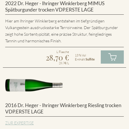
2022 Dr. Heger - Ihringer Winklerberg MIMUS
Spätburgunder trocken VDP.ERSTE LAGE
Hier am Ihringer Winklerberg entstehen im tiefgründigen
Vulkangestein ausdrucksstarke Terroirweine. Der Spätburgunder
zeigt hohe Sortentypizität, eine präzise Struktur, feingliedriges
Tannin und harmonisches Finish.
L Flasche
28,70
€
13 % Vol
Enthält
Sulfite
28.7€/L
2016 Dr. Heger - Ihringer Winklerberg Riesling trocken
VDP.ERSTE LAGE
ZUR EXPERTISE