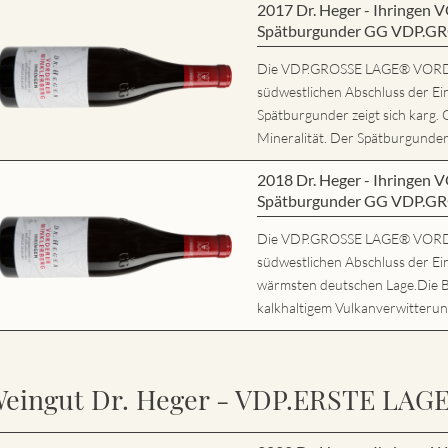
2017 Dr. Heger - Ihring
Spätburgunder GG VDP.G
Die VDP.GROSSE LAGE® VORD
südwestlichen Abschluss der Ei
Spätburgunder zeigt sich karg. 
Mineralität. Der Spätburgunder 
2018 Dr. Heger - Ihring
Spätburgunder GG VDP.G
Die VDP.GROSSE LAGE® VORD
südwestlichen Abschluss der Ein
wärmsten deutschen Lage.Die 
kalkhaltigem Vulkanverwitterung
eingut Dr. Heger - VDP.ERSTE LAG