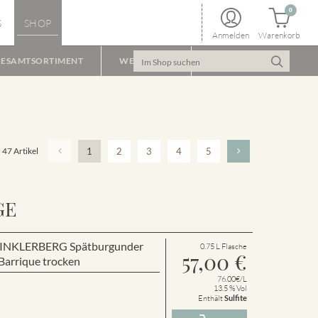
0
S
SHOP
Anmelden
Warenkorb
ESAMTSORTIMENT
WEINPAKET
47 Artikel
1
2
3
4
5
GE
r WINKLERBERG Spätburgunder
0.75 L Flasche
57,00
€
arrique trocken
76.00€/L
13.5 % Vol
Enthält
Sulfite