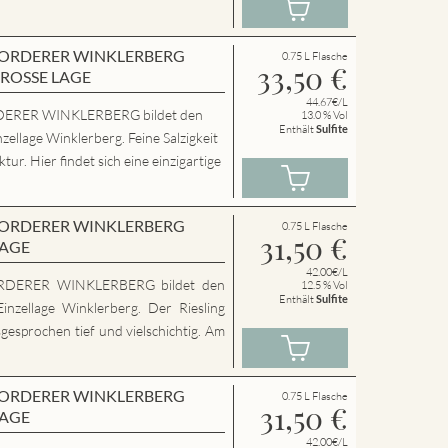
en VORDERER WINKLERBERG
0.75 L Flasche
33,50
€
GROSSE LAGE
44.67€/L
ERER WINKLERBERG bildet den
13.0 % Vol
Enthält
Sulfite
zellage Winklerberg. Feine Salzigkeit
ur. Hier findet sich eine einzigartige
en VORDERER WINKLERBERG
0.75 L Flasche
31,50
€
LAGE
42.00€/L
RDERER WINKLERBERG bildet den
12.5 % Vol
Enthält
Sulfite
inzellage Winklerberg. Der Riesling
sgesprochen tief und vielschichtig. Am
en VORDERER WINKLERBERG
0.75 L Flasche
31,50
€
LAGE
42.00€/L