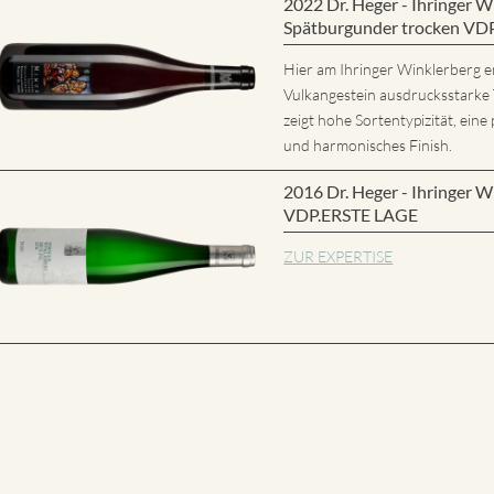
2022 Dr. Heger - Ihringer
Spätburgunder trocken VD
Hier am Ihringer Winklerberg e
Vulkangestein ausdrucksstarke
zeigt hohe Sortentypizität, eine 
und harmonisches Finish.
2016 Dr. Heger - Ihringer W
VDP.ERSTE LAGE
ZUR EXPERTISE