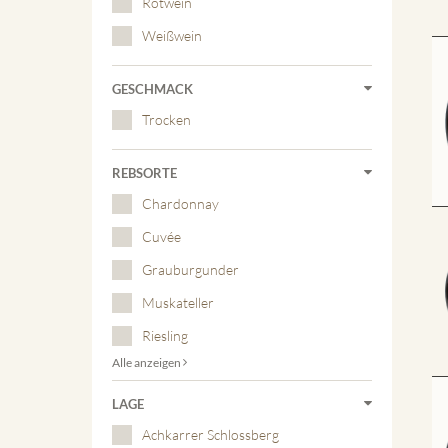
Rotwein
Weißwein
GESCHMACK
Trocken
REBSORTE
Chardonnay
Cuvée
Grauburgunder
Muskateller
Riesling
Alle anzeigen
LAGE
Achkarrer Schlossberg