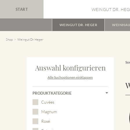
START
WEINGUT DR. HEG
WEINGUT DR. HEGER
WEINHAU
Shop
Weingut Dr. Heger
Sor
Auswahl konfigurieren
Alle Suchoptionen einklappen
W
PRODUKTKATEGORIE
Cuvées
Magnum
Rosé