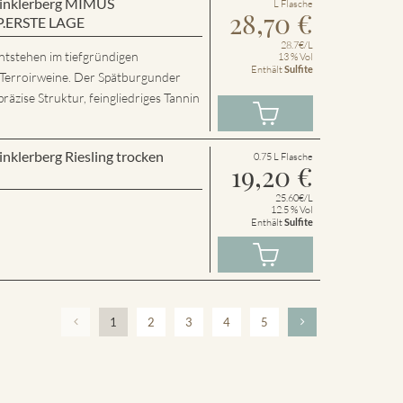
 Winklerberg MIMUS
L Flasche
28,70
€
P.ERSTE LAGE
28.7€/L
ntstehen im tiefgründigen
13 % Vol
Enthält
Sulfite
 Terroirweine. Der Spätburgunder
präzise Struktur, feingliedriges Tannin
inklerberg Riesling trocken
0.75 L Flasche
19,20
€
25.60€/L
12.5 % Vol
Enthält
Sulfite
1
2
3
4
5