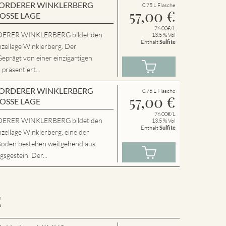
en VORDERER WINKLERBERG
0.75 L Flasche
57,00
€
ROSSE LAGE
76.00€/L
ERER WINKLERBERG bildet den
13.5 % Vol
Enthält
Sulfite
nzellage Winklerberg. Der
Geprägt von einer einzigartigen
präsentiert...
en VORDERER WINKLERBERG
0.75 L Flasche
57,00
€
ROSSE LAGE
76.00€/L
ERER WINKLERBERG bildet den
13.5 % Vol
Enthält
Sulfite
zellage Winklerberg, eine der
Böden bestehen weitgehend aus
sgestein. Der...
E