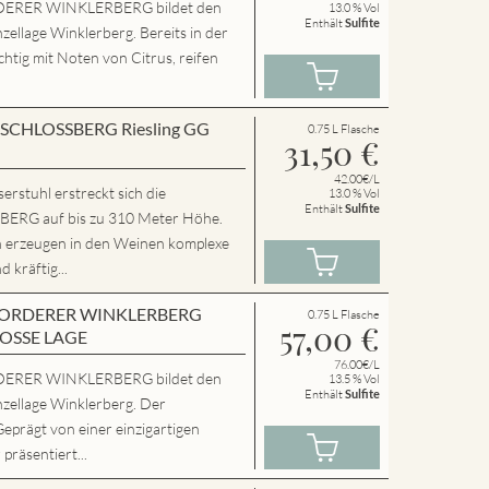
ERER WINKLERBERG bildet den
13.0 % Vol
Enthält
Sulfite
zellage Winklerberg. Bereits in der
chtig mit Noten von Citrus, reifen
en SCHLOSSBERG Riesling GG
0.75 L Flasche
31,50
€
42.00€/L
rstuhl erstreckt sich die
13.0 % Vol
Enthält
Sulfite
RG auf bis zu 310 Meter Höhe.
n erzeugen in den Weinen komplexe
 kräftig...
en VORDERER WINKLERBERG
0.75 L Flasche
57,00
€
ROSSE LAGE
76.00€/L
ERER WINKLERBERG bildet den
13.5 % Vol
Enthält
Sulfite
nzellage Winklerberg. Der
Geprägt von einer einzigartigen
präsentiert...