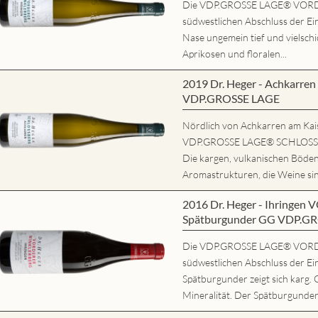
Die VDP.GROSSE LAGE® VORD
südwestlichen Abschluss der Ein
Nase ungemein tief und vielschi
Aprikosen und floralen...
2019 Dr. Heger - Achkarr
VDP.GROSSE LAGE
Nördlich von Achkarren am Kaise
VDP.GROSSE LAGE® SCHLOSSBE
Die kargen, vulkanischen Böde
Aromastrukturen, die Weine sind
2016 Dr. Heger - Ihring
Spätburgunder GG VDP.G
Die VDP.GROSSE LAGE® VORD
südwestlichen Abschluss der Ei
Spätburgunder zeigt sich karg. 
Mineralität. Der Spätburgunder 