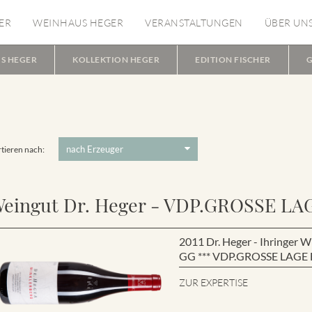
ER
WEINHAUS HEGER
VERANSTALTUNGEN
ÜBER UN
S HEGER
KOLLEKTION HEGER
EDITION FISCHER
G
tieren nach:
eingut Dr. Heger - VDP.GROSSE LA
2011 Dr. Heger - Ihringe
GG *** VDP.GROSSE LAGE B
ZUR EXPERTISE