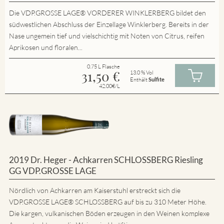
Die VDP.GROSSE LAGE® VORDERER WINKLERBERG bildet den
südwestlichen Abschluss der Einzellage Winklerberg. Bereits in der
Nase ungemein tief und vielschichtig mit Noten von Citrus, reifen
Aprikosen und floralen...
0.75 L Flasche
31,50
€
13.0 % Vol
Enthält
Sulfite
42.00€/L
2019 Dr. Heger - Achkarren SCHLOSSBERG Riesling
GG VDP.GROSSE LAGE
Nördlich von Achkarren am Kaiserstuhl erstreckt sich die
VDP.GROSSE LAGE® SCHLOSSBERG auf bis zu 310 Meter Höhe.
Die kargen, vulkanischen Böden erzeugen in den Weinen komplexe