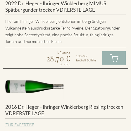
2022 Dr. Heger - Ihringer Winklerberg MIMUS
Spätburgunder trocken VDP.ERSTE LAGE
Hier am Ihringer Winklerberg entstehen im tiefgründigen
Vulkangestein ausdrucksstarke Terroirweine. Der Spätburgunder
zeigt hohe Sortentypizität, eine präzise Struktur, feingliedriges
Tannin und harmonisches Finish.
L Flasche
28,70
€
13 % Vol
Enthält
Sulfite
28.7€/L
2016 Dr. Heger - Ihringer Winklerberg Riesling trocken
VDP.ERSTE LAGE
ZUR EXPERTISE