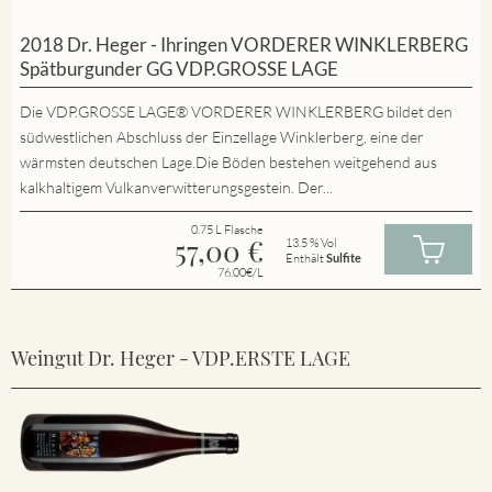
2018 Dr. Heger - Ihringen VORDERER WINKLERBERG
Spätburgunder GG VDP.GROSSE LAGE
Die VDP.GROSSE LAGE® VORDERER WINKLERBERG bildet den
südwestlichen Abschluss der Einzellage Winklerberg, eine der
wärmsten deutschen Lage.Die Böden bestehen weitgehend aus
kalkhaltigem Vulkanverwitterungsgestein. Der...
0.75 L Flasche
57,00
€
13.5 % Vol
Enthält
Sulfite
76.00€/L
Weingut Dr. Heger - VDP.ERSTE LAGE