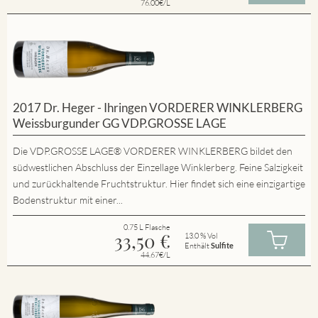
76.00€/L
2017 Dr. Heger - Ihringen VORDERER WINKLERBERG
Weissburgunder GG VDP.GROSSE LAGE
Die VDP.GROSSE LAGE® VORDERER WINKLERBERG bildet den
südwestlichen Abschluss der Einzellage Winklerberg. Feine Salzigkeit
und zurückhaltende Fruchtstruktur. Hier findet sich eine einzigartige
Bodenstruktur mit einer...
0.75 L Flasche
33,50
€
13.0 % Vol
Enthält
Sulfite
44.67€/L