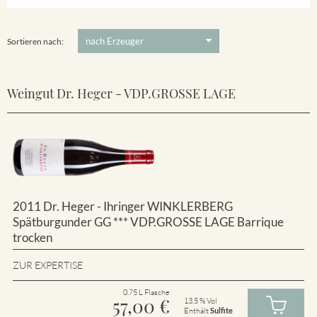
Winklerberg
5 €
-
80 €
Suchen
Winklerberg Hinter Winklen
Sortieren nach:
Weingut Dr. Heger - VDP.GROSSE LAGE
2011 Dr. Heger - Ihringer WINKLERBERG
Spätburgunder GG *** VDP.GROSSE LAGE Barrique
trocken
ZUR EXPERTISE
0.75 L Flasche
57,00
€
13.5 % Vol
Enthält
Sulfite