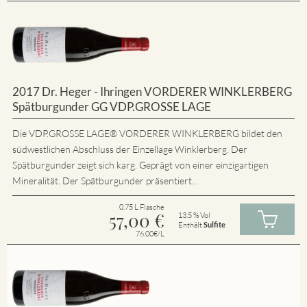
2017 Dr. Heger - Ihringen VORDERER WINKLERBERG
Spätburgunder GG VDP.GROSSE LAGE
Die VDP.GROSSE LAGE® VORDERER WINKLERBERG bildet den
südwestlichen Abschluss der Einzellage Winklerberg. Der
Spätburgunder zeigt sich karg. Geprägt von einer einzigartigen
Mineralität. Der Spätburgunder präsentiert...
0.75 L Flasche
57,00
€
13.5 % Vol
Enthält
Sulfite
76.00€/L