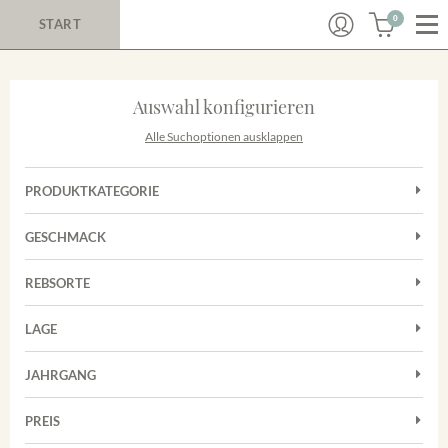
0
START
Auswahl konfigurieren
Alle Suchoptionen ausklappen
PRODUKTKATEGORIE
Cuvées
GESCHMACK
Magnum
Trocken
Rosé
REBSORTE
Chardonnay
Rotwein
LAGE
Cuvée
Weißwein
Achkarrer Schlossberg
Grauburgunder
JAHRGANG
Ihringer Winklerberg
Muskateller
Vorderer Winklerberg
PREIS
2011
-
2025
Suchen
Riesling