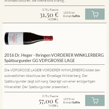
Aromastrukturen, die Weine sind kräftig...
0.75 L Flasche
31,50
€
13.0 % Vol
Enthält
Sulfite
42.00€/L
2016 Dr. Heger - Ihringen VORDERER WINKLERBERG
Spätburgunder GG VDP.GROSSE LAGE
Die VDP.GROSSE LAGE® VORDERER WINKLERBERG bildet den
südwestlichen Abschluss der Einzellage Winklerberg. Der
Spätburgunder zeigt sich karg. Geprägt von einer einzigartigen
Mineralität. Der Spätburgunder präsentiert...
0.75 L Flasche
57,00
€
13.5 % Vol
Enthält
Sulfite
76.00€/L