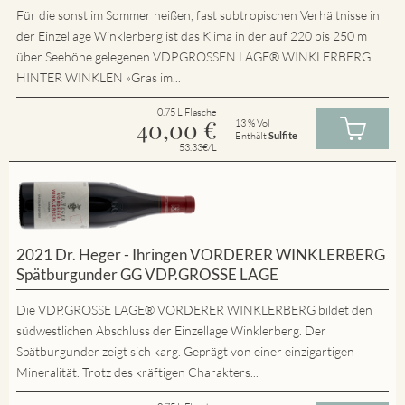
Für die sonst im Sommer heißen, fast subtropischen Verhältnisse in
der Einzellage Winklerberg ist das Klima in der auf 220 bis 250 m
über Seehöhe gelegenen VDP.GROSSEN LAGE® WINKLERBERG
HINTER WINKLEN »Gras im...
0.75 L Flasche
40,00
€
13 % Vol
Enthält
Sulfite
53.33€/L
2021 Dr. Heger - Ihringen VORDERER WINKLERBERG
Spätburgunder GG VDP.GROSSE LAGE
Die VDP.GROSSE LAGE® VORDERER WINKLERBERG bildet den
südwestlichen Abschluss der Einzellage Winklerberg. Der
Spätburgunder zeigt sich karg. Geprägt von einer einzigartigen
Mineralität. Trotz des kräftigen Charakters...