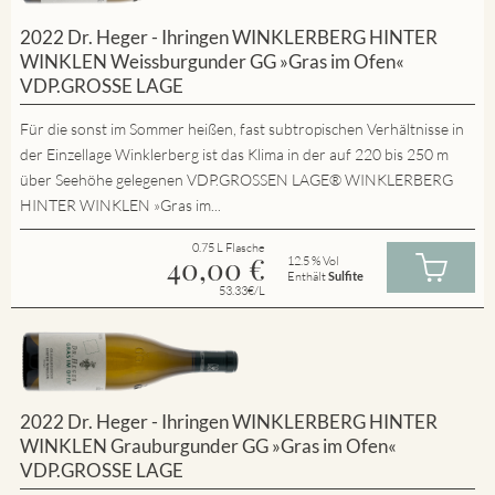
2022 Dr. Heger - Ihringen WINKLERBERG HINTER
WINKLEN Weissburgunder GG »Gras im Ofen«
VDP.GROSSE LAGE
Für die sonst im Sommer heißen, fast subtropischen Verhältnisse in
der Einzellage Winklerberg ist das Klima in der auf 220 bis 250 m
über Seehöhe gelegenen VDP.GROSSEN LAGE® WINKLERBERG
HINTER WINKLEN »Gras im...
0.75 L Flasche
40,00
€
12.5 % Vol
Enthält
Sulfite
53.33€/L
2022 Dr. Heger - Ihringen WINKLERBERG HINTER
WINKLEN Grauburgunder GG »Gras im Ofen«
VDP.GROSSE LAGE