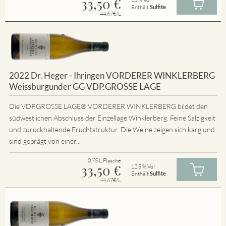
33,50
€
Enthält
Sulfite
44.67€/L
2022 Dr. Heger - Ihringen VORDERER WINKLERBERG
Weissburgunder GG VDP.GROSSE LAGE
Die VDP.GROSSE LAGE® VORDERER WINKLERBERG bildet den
südwestlichen Abschluss der Einzellage Winklerberg. Feine Salzigkeit
und zurückhaltende Fruchtstruktur. Die Weine zeigen sich karg und
sind geprägt von einer...
0.75 L Flasche
33,50
€
12.5 % Vol
Enthält
Sulfite
44.67€/L