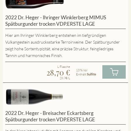
2022 Dr. Heger - Ihringer Winklerberg MIMUS
Spätburgunder trocken VDP.ERSTE LAGE
Hier am Ihringer Winklerberg entstehen im tiefgründigen
Vulkangestein ausdrucksstarke Terroirweine. Der Spätburgunder
zeigt hohe Sortentypizität, eine präzise Struktur, feingliedriges
Tannin und harmonisches Finish.
L Flasche
28,70
€
13 % Vol
Enthält
Sulfite
28.7€/L
2022 Dr. Heger - Breisacher Eckartsberg
Spätburgunder trocken VDP.ERSTE LAGE
In der Nase intensiv duftig mit Aromen von dunklen Kirschen und