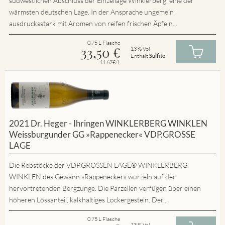
südwestlichen Abschluss der Einzellage Winklerberg, eine der
wärmsten deutschen Lage. In der Ansprache ungemein
ausdrucksstark mit Aromen von reifen frischen Äpfeln...
0.75 L Flasche
33,50
€
13 % Vol
Enthält
Sulfite
44.67€/L
2021 Dr. Heger - Ihringen WINKLERBERG WINKLEN
Weissburgunder GG »Rappenecker« VDP.GROSSE
LAGE
Die Rebstöcke der VDP.GROSSEN LAGE® WINKLERBERG
WINKLEN des Gewann »Rappenecker« wurzeln auf der
hervortretenden Bergzunge. Die Parzellen verfügen über einen
höheren Lössanteil, kalkhaltiges Lockergestein. Der...
0.75 L Flasche
13 % Vol