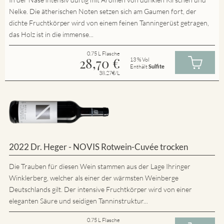
Nelke. Die ätherischen Noten setzen sich am Gaumen fort, der
dichte Fruchtkörper wird von einem feinen Tanningerüst getragen,
das Holz ist in die immense...
0.75 L Flasche
28,70
€
13 % Vol
Enthält
Sulfite
38.27€/L
2022 Dr. Heger - NOVIS Rotwein-Cuvée trocken
Die Trauben für diesen Wein stammen aus der Lage Ihringer
Winklerberg, welcher als einer der wärmsten Weinberge
Deutschlands gilt. Der intensive Fruchtkörper wird von einer
eleganten Säure und seidigen Tanninstruktur...
0.75 L Flasche