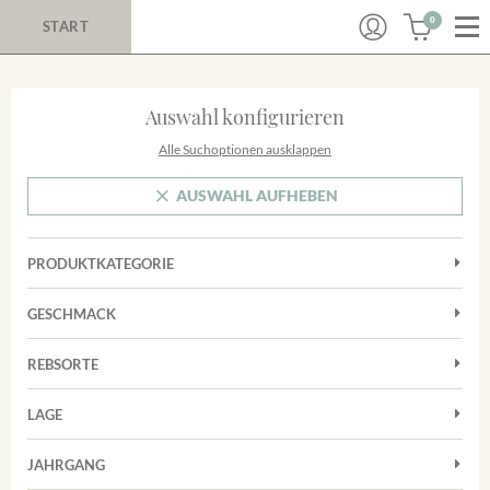
0
START
Auswahl konfigurieren
Alle Suchoptionen ausklappen
AUSWAHL AUFHEBEN
PRODUKTKATEGORIE
Cuvées
GESCHMACK
Magnum
Trocken
Rosé
REBSORTE
Chardonnay
Rotwein
LAGE
Cuvée
Weißwein
Achkarrer Schlossberg
Grauburgunder
JAHRGANG
Ihringer Winklerberg