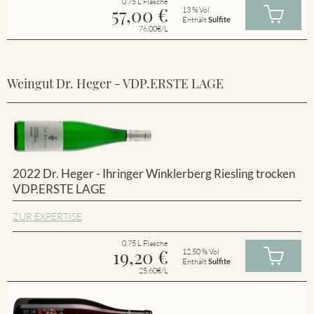
0.75 L Flasche
57,00
€
13 % Vol
Enthält
Sulfite
76.00€/L
Weingut Dr. Heger - VDP.ERSTE LAGE
2022 Dr. Heger - Ihringer Winklerberg Riesling trocken
VDP.ERSTE LAGE
ZUR EXPERTISE
0.75 L Flasche
19,20
€
12.50 % Vol
Enthält
Sulfite
25.60€/L