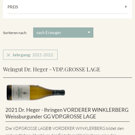
Muskateller
Vorderer Winklerberg
PREIS
2021
-
2022
Suchen
Riesling
Winklerberg
5 €
-
80 €
Suchen
Winklerberg Hinter Winklen
Sortieren nach:
Jahrgang:
2021-2022
Weingut Dr. Heger - VDP.GROSSE LAGE
2021 Dr. Heger - Ihringen VORDERER WINKLERBERG
Weissburgunder GG VDP.GROSSE LAGE
Die VDP.GROSSE LAGE® VORDERER WINKLERBERG bildet den