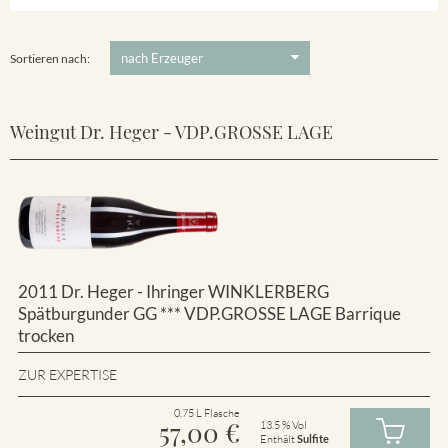
Winklerberg
5 €
-
80 €
Suchen
Winklerberg Hinter Winklen
Sortieren nach:
Weingut Dr. Heger - VDP.GROSSE LAGE
2011 Dr. Heger - Ihringer WINKLERBERG
Spätburgunder GG *** VDP.GROSSE LAGE Barrique
trocken
ZUR EXPERTISE
0.75 L Flasche
57,00
€
13.5 % Vol
Enthält
Sulfite