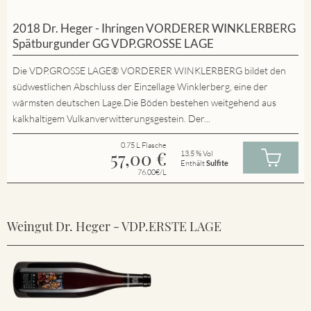
2018 Dr. Heger - Ihringen VORDERER WINKLERBERG
Spätburgunder GG VDP.GROSSE LAGE
Die VDP.GROSSE LAGE® VORDERER WINKLERBERG bildet den
südwestlichen Abschluss der Einzellage Winklerberg, eine der
wärmsten deutschen Lage.Die Böden bestehen weitgehend aus
kalkhaltigem Vulkanverwitterungsgestein. Der...
0.75 L Flasche
57,00
€
13.5 % Vol
Enthält
Sulfite
76.00€/L
Weingut Dr. Heger - VDP.ERSTE LAGE