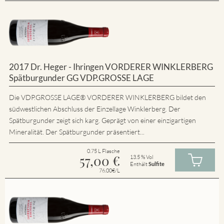
2017 Dr. Heger - Ihringen VORDERER WINKLERBERG
Spätburgunder GG VDP.GROSSE LAGE
Die VDP.GROSSE LAGE® VORDERER WINKLERBERG bildet den
südwestlichen Abschluss der Einzellage Winklerberg. Der
Spätburgunder zeigt sich karg. Geprägt von einer einzigartigen
Mineralität. Der Spätburgunder präsentiert...
0.75 L Flasche
57,00
€
13.5 % Vol
Enthält
Sulfite
76.00€/L