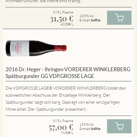
Aromastrukturen, die Weine sind kräftig...
0.75 L Flasche
31,50
€
13.0 % Vol
Enthält
Sulfite
42.00€/L
2016 Dr. Heger - Ihringen VORDERER WINKLERBERG
Spätburgunder GG VDP.GROSSE LAGE
Die VDP.GROSSE LAGE® VORDERER WINKLERBERG bildet den
südwestlichen Abschluss der Einzellage Winklerberg. Der
Spätburgunder zeigt sich karg. Geprägt von einer einzigartigen
Mineralität. Der Spätburgunder präsentiert...
0.75 L Flasche
57,00
€
13.5 % Vol
Enthält
Sulfite
76.00€/L