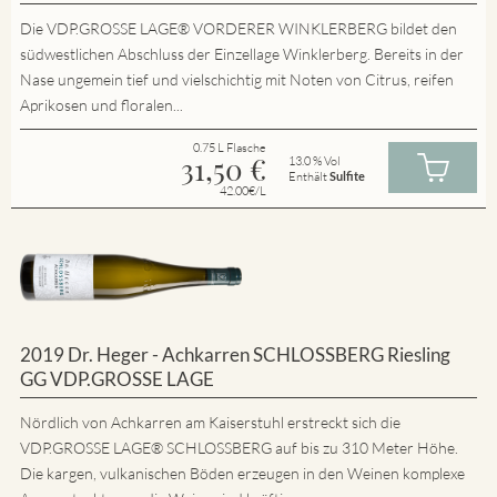
Die VDP.GROSSE LAGE® VORDERER WINKLERBERG bildet den
südwestlichen Abschluss der Einzellage Winklerberg. Bereits in der
Nase ungemein tief und vielschichtig mit Noten von Citrus, reifen
Aprikosen und floralen...
0.75 L Flasche
31,50
€
13.0 % Vol
Enthält
Sulfite
42.00€/L
2019 Dr. Heger - Achkarren SCHLOSSBERG Riesling
GG VDP.GROSSE LAGE
Nördlich von Achkarren am Kaiserstuhl erstreckt sich die
VDP.GROSSE LAGE® SCHLOSSBERG auf bis zu 310 Meter Höhe.
Die kargen, vulkanischen Böden erzeugen in den Weinen komplexe