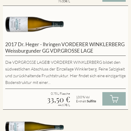
76.00€/L
2017 Dr. Heger - Ihringen VORDERER WINKLERBERG
Weissburgunder GG VDP.GROSSE LAGE
Die VDP.GROSSE LAGE® VORDERER WINKLERBERG bildet den
südwestlichen Abschluss der Einzellage Winklerberg. Feine Salzigkeit
und zurückhaltende Fruchtstruktur. Hier findet sich eine einzigartige
Bodenstruktur mit einer...
0.75 L Flasche
33,50
€
13.0 % Vol
Enthält
Sulfite
44.67€/L