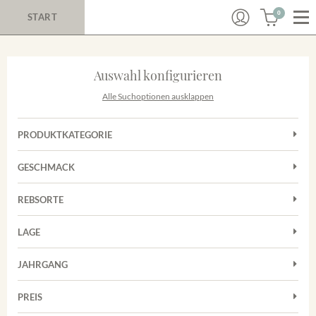
0
START
Auswahl konfigurieren
Alle Suchoptionen ausklappen
PRODUKTKATEGORIE
Cuvées
GESCHMACK
Magnum
Trocken
Rosé
REBSORTE
Chardonnay
Rotwein
LAGE
Cuvée
Weißwein
Achkarrer Schlossberg
Grauburgunder
JAHRGANG
Ihringer Winklerberg
Muskateller
Vorderer Winklerberg
PREIS
2011
-
2025
Suchen
Riesling