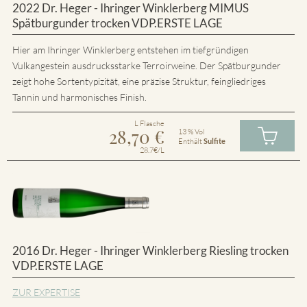
2022 Dr. Heger - Ihringer Winklerberg MIMUS
Spätburgunder trocken VDP.ERSTE LAGE
Hier am Ihringer Winklerberg entstehen im tiefgründigen
Vulkangestein ausdrucksstarke Terroirweine. Der Spätburgunder
zeigt hohe Sortentypizität, eine präzise Struktur, feingliedriges
Tannin und harmonisches Finish.
L Flasche
28,70
€
13 % Vol
Enthält
Sulfite
28.7€/L
2016 Dr. Heger - Ihringer Winklerberg Riesling trocken
VDP.ERSTE LAGE
ZUR EXPERTISE