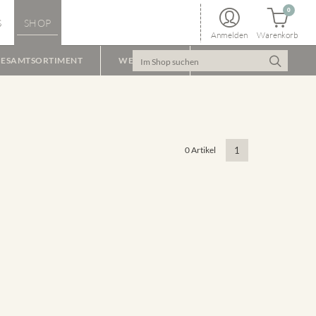
0
S
SHOP
Anmelden
Warenkorb
ESAMTSORTIMENT
WEINPAKET
0 Artikel
1