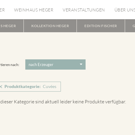
ER
WEINHAUS HEGER
VERANSTALTUNGEN
ÜBER UN
S HEGER
KOLLEKTION HEGER
EDITION FISCHER
G
tieren nach:
Produktkategorie:
Cuvées
 dieser Kategorie sind aktuell leider keine Produkte verfügbar.