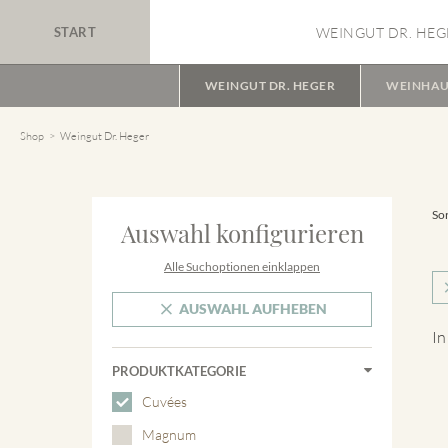
START
WEINGUT DR. HEG
WEINGUT DR. HEGER
WEINHAU
Shop
Weingut Dr. Heger
Sor
Auswahl konfigurieren
Alle Suchoptionen einklappen
AUSWAHL AUFHEBEN
In
PRODUKTKATEGORIE
Cuvées
Magnum