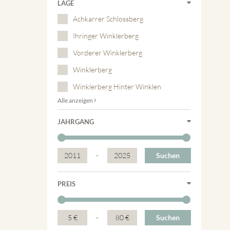
LAGE
Achkarrer Schlossberg
Ihringer Winklerberg
Vorderer Winklerberg
Winklerberg
Winklerberg Hinter Winklen
Alle anzeigen
JAHRGANG
2011
-
2025
Suchen
PREIS
5 €
-
80 €
Suchen