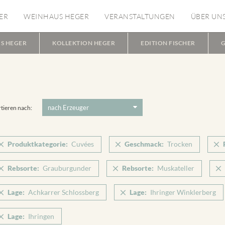
ER
WEINHAUS HEGER
VERANSTALTUNGEN
ÜBER UN
S HEGER
KOLLEKTION HEGER
EDITION FISCHER
G
tieren nach:
Produktkategorie:
Cuvées
Geschmack:
Trocken
Rebsorte:
Grauburgunder
Rebsorte:
Muskateller
Lage:
Achkarrer Schlossberg
Lage:
Ihringer Winklerberg
Lage:
Ihringen