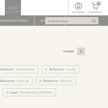
0
S
SHOP
Anmelden
Warenkorb
ESAMTSORTIMENT
WEINPAKET
0 Artikel
1
Rebsorte:
Chardonnay
Rebsorte:
Cuvée
Rebsorte:
Riesling
Rebsorte:
Silvaner
Lage:
Winklerberg Winklen