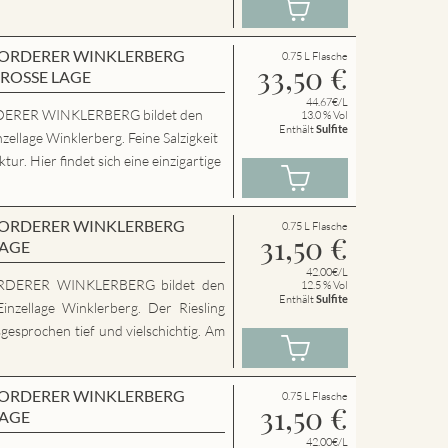
en VORDERER WINKLERBERG
0.75 L Flasche
33,50
€
GROSSE LAGE
44.67€/L
ERER WINKLERBERG bildet den
13.0 % Vol
Enthält
Sulfite
zellage Winklerberg. Feine Salzigkeit
ur. Hier findet sich eine einzigartige
en VORDERER WINKLERBERG
0.75 L Flasche
31,50
€
LAGE
42.00€/L
RDERER WINKLERBERG bildet den
12.5 % Vol
Enthält
Sulfite
inzellage Winklerberg. Der Riesling
sgesprochen tief und vielschichtig. Am
en VORDERER WINKLERBERG
0.75 L Flasche
31,50
€
LAGE
42.00€/L