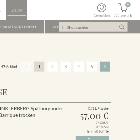
0
S
SHOP
Anmelden
Warenkorb
ESAMTSORTIMENT
WEINPAKET
47 Artikel
1
2
3
4
5
GE
r WINKLERBERG Spätburgunder
0.75 L Flasche
57,00
€
arrique trocken
76.00€/L
13.5 % Vol
Enthält
Sulfite