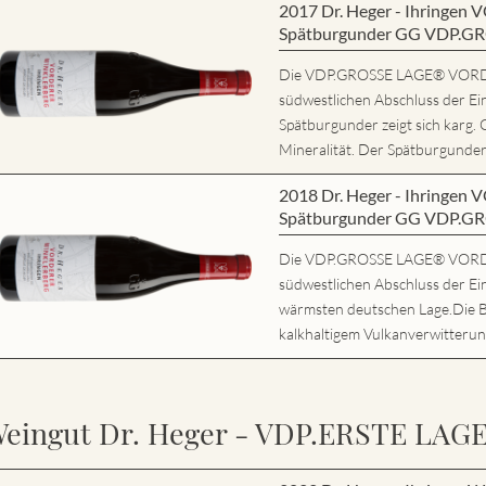
2017 Dr. Heger - Ihring
Spätburgunder GG VDP.G
Die VDP.GROSSE LAGE® VORD
südwestlichen Abschluss der Ei
Spätburgunder zeigt sich karg. 
Mineralität. Der Spätburgunder 
2018 Dr. Heger - Ihring
Spätburgunder GG VDP.G
Die VDP.GROSSE LAGE® VORD
südwestlichen Abschluss der Ein
wärmsten deutschen Lage.Die 
kalkhaltigem Vulkanverwitterung
eingut Dr. Heger - VDP.ERSTE LAG