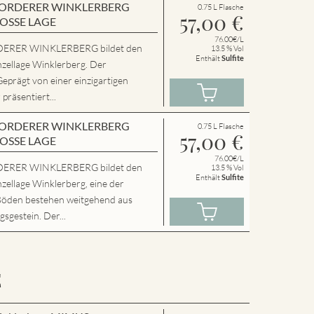
en VORDERER WINKLERBERG
0.75 L Flasche
57,00
€
ROSSE LAGE
76.00€/L
ERER WINKLERBERG bildet den
13.5 % Vol
Enthält
Sulfite
nzellage Winklerberg. Der
Geprägt von einer einzigartigen
präsentiert...
en VORDERER WINKLERBERG
0.75 L Flasche
57,00
€
ROSSE LAGE
76.00€/L
ERER WINKLERBERG bildet den
13.5 % Vol
Enthält
Sulfite
zellage Winklerberg, eine der
Böden bestehen weitgehend aus
sgestein. Der...
E