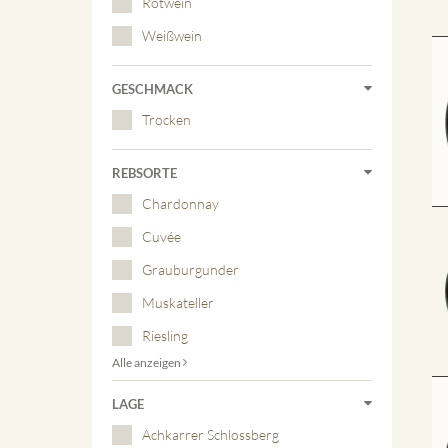
Rotwein
Weißwein
GESCHMACK
Trocken
REBSORTE
Chardonnay
Cuvée
Grauburgunder
Muskateller
Riesling
Alle anzeigen
LAGE
Achkarrer Schlossberg