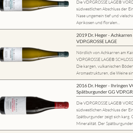
Die VDP.GROSSE LAGE® VORD
südwestlichen Abschluss der Ein
Nase ungemein tief und vielschi
Aprikosen und floralen...
2019 Dr. Heger - Achkarr
VDP.GROSSE LAGE
Nördlich von Achkarren am Kaise
VDP.GROSSE LAGE® SCHLOSSBE
Die kargen, vulkanischen Böde
Aromastrukturen, die Weine sind
2016 Dr. Heger - Ihring
Spätburgunder GG VDP.G
Die VDP.GROSSE LAGE® VORD
südwestlichen Abschluss der Ei
Spätburgunder zeigt sich karg. 
Mineralität. Der Spätburgunder 