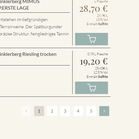
 Winklerberg MIMUS
L Flasche
28,70
€
P.ERSTE LAGE
28.7€/L
ntstehen im tiefgründigen
13 % Vol
Enthält
Sulfite
 Terroirweine. Der Spätburgunder
präzise Struktur, feingliedriges Tannin
inklerberg Riesling trocken
0.75 L Flasche
19,20
€
25.60€/L
12.5 % Vol
Enthält
Sulfite
1
2
3
4
5