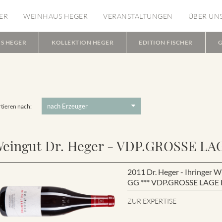
ER
WEINHAUS HEGER
VERANSTALTUNGEN
ÜBER UN
S HEGER
KOLLEKTION HEGER
EDITION FISCHER
G
tieren nach:
eingut Dr. Heger - VDP.GROSSE LA
2011 Dr. Heger - Ihringe
GG *** VDP.GROSSE LAGE B
ZUR EXPERTISE