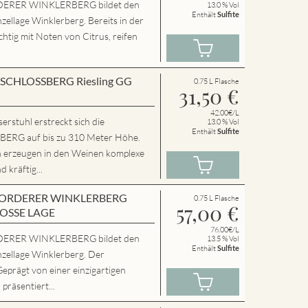
ERER WINKLERBERG bildet den
13.0 % Vol
Enthält
Sulfite
zellage Winklerberg. Bereits in der
chtig mit Noten von Citrus, reifen
en SCHLOSSBERG Riesling GG
0.75 L Flasche
31,50
€
42.00€/L
rstuhl erstreckt sich die
13.0 % Vol
Enthält
Sulfite
RG auf bis zu 310 Meter Höhe.
n erzeugen in den Weinen komplexe
 kräftig...
en VORDERER WINKLERBERG
0.75 L Flasche
57,00
€
ROSSE LAGE
76.00€/L
ERER WINKLERBERG bildet den
13.5 % Vol
Enthält
Sulfite
nzellage Winklerberg. Der
Geprägt von einer einzigartigen
präsentiert...