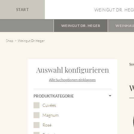
START
WEINGUT DR. HEG
WEINGUT DR. HEGER
WEINHAU
Shop
Weingut Dr. Heger
Sor
Auswahl konfigurieren
Alle Suchoptionen einklappen
W
PRODUKTKATEGORIE
Cuvées
Magnum
Rosé