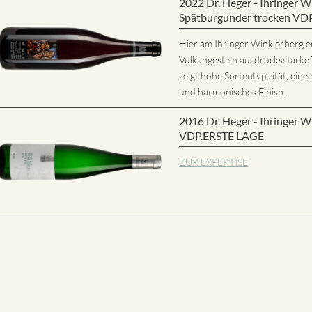
2022 Dr. Heger - Ihringer
Spätburgunder trocken VD
Hier am Ihringer Winklerberg e
Vulkangestein ausdrucksstarke
zeigt hohe Sortentypizität, eine 
und harmonisches Finish.
2016 Dr. Heger - Ihringer W
VDP.ERSTE LAGE
ZUR EXPERTISE