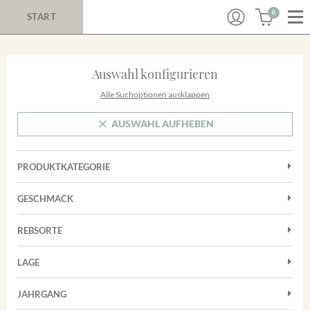
0
START
Auswahl konfigurieren
Alle Suchoptionen ausklappen
AUSWAHL AUFHEBEN
PRODUKTKATEGORIE
Cuvées
GESCHMACK
Magnum
Trocken
Rosé
REBSORTE
Chardonnay
Rotwein
LAGE
Cuvée
Weißwein
Achkarrer Schlossberg
Grauburgunder
JAHRGANG
Ihringer Winklerberg