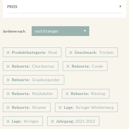
Muskateller
Vorderer Winklerberg
PREIS
2021
-
2022
Suchen
Riesling
Winklerberg
Silvaner
5 €
-
80 €
Suchen
Winklerberg Hinter Winklen
Spätburgunder
Sortieren nach:
Winklerberg Winklen
Weissburgunder
Breisacher Eckartsberg
Produktkategorie:
Rosé
Geschmack:
Trocken
Ihringen
Rebsorte:
Chardonnay
Rebsorte:
Cuvée
Rebsorte:
Grauburgunder
Rebsorte:
Muskateller
Rebsorte:
Riesling
Rebsorte:
Silvaner
Lage:
Ihringer Winklerberg
Lage:
Ihringen
Jahrgang:
2021-2022