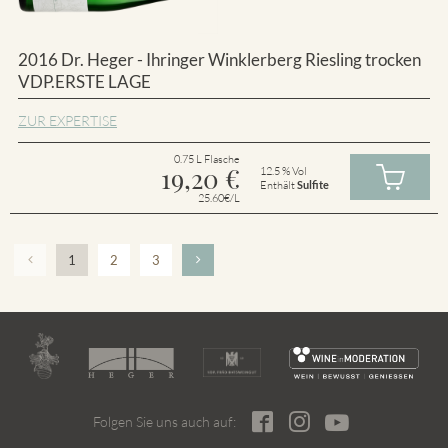
2016 Dr. Heger - Ihringer Winklerberg Riesling trocken
VDP.ERSTE LAGE
ZUR EXPERTISE
0.75 L Flasche
19,20
€
12.5 % Vol
Enthält
Sulfite
25.60€/L
1
2
3
Folgen Sie uns auch auf: