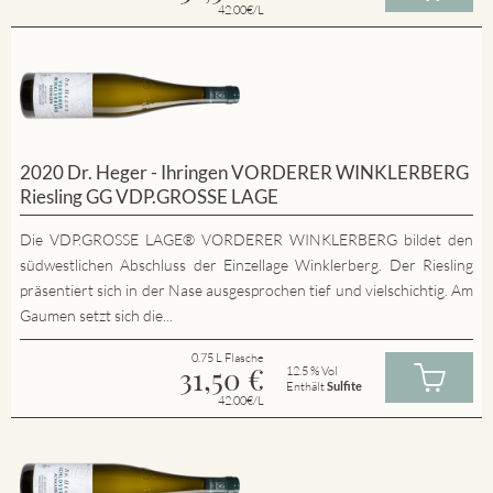
42.00€/L
2020 Dr. Heger - Ihringen VORDERER WINKLERBERG
Riesling GG VDP.GROSSE LAGE
Die VDP.GROSSE LAGE® VORDERER WINKLERBERG bildet den
südwestlichen Abschluss der Einzellage Winklerberg. Der Riesling
präsentiert sich in der Nase ausgesprochen tief und vielschichtig. Am
Gaumen setzt sich die...
0.75 L Flasche
31,50
€
12.5 % Vol
Enthält
Sulfite
42.00€/L