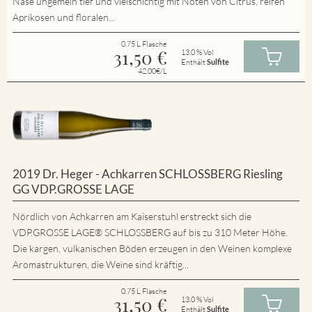
Nase ungemein tief und vielschichtig mit Noten von Citrus, reifen
Aprikosen und floralen...
0.75 L Flasche
31,50
€
13.0 % Vol
Enthält
Sulfite
42.00€/L
2019 Dr. Heger - Achkarren SCHLOSSBERG Riesling
GG VDP.GROSSE LAGE
Nördlich von Achkarren am Kaiserstuhl erstreckt sich die
VDP.GROSSE LAGE® SCHLOSSBERG auf bis zu 310 Meter Höhe.
Die kargen, vulkanischen Böden erzeugen in den Weinen komplexe
Aromastrukturen, die Weine sind kräftig...
0.75 L Flasche
31,50
€
13.0 % Vol
Enthält
Sulfite