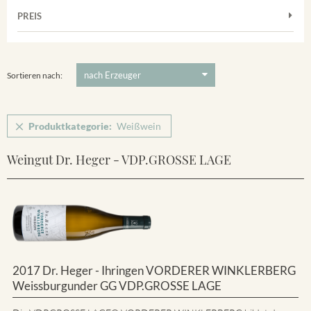
Muskateller
Vorderer Winklerberg
PREIS
2011
-
2025
Suchen
Riesling
Winklerberg
5 €
-
80 €
Suchen
Winklerberg Hinter Winklen
Sortieren nach:
Produktkategorie:
Weißwein
Weingut Dr. Heger - VDP.GROSSE LAGE
2017 Dr. Heger - Ihringen VORDERER WINKLERBERG
Weissburgunder GG VDP.GROSSE LAGE