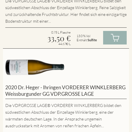
Die VDP.GROSSE LAGE® VORDERER WINKLERBERG bildet den
südwestlichen Abschluss der Einzellage Winklerberg. Feine Salzigkeit
und zurückhaltende Fruchtstruktur. Hier findet sich eine einzigartige
Bodenstruktur mit einer...
0.75 L Flasche
33,50
€
13.0 % Vol
Enthält
Sulfite
44.67€/L
2020 Dr. Heger - Ihringen VORDERER WINKLERBERG
Weissburgunder GG VDP.GROSSE LAGE
Die VDP.GROSSE LAGE® VORDERER WINKLERBERG bildet den
südwestlichen Abschluss der Einzellage Winklerberg, eine der
wärmsten deutschen Lage. In der Ansprache ungemein
ausdrucksstark mit Aromen von reifen frischen Äpfeln...