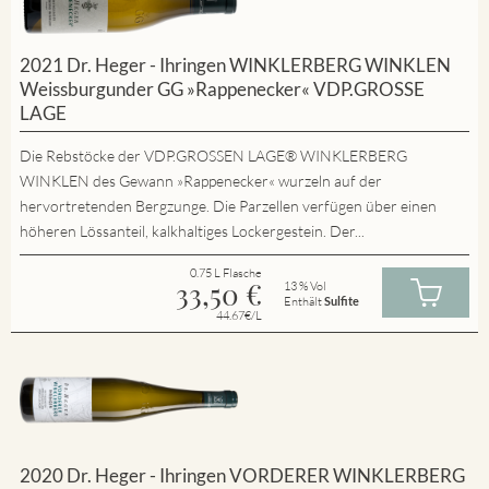
2021 Dr. Heger - Ihringen WINKLERBERG WINKLEN
Weissburgunder GG »Rappenecker« VDP.GROSSE
LAGE
Die Rebstöcke der VDP.GROSSEN LAGE® WINKLERBERG
WINKLEN des Gewann »Rappenecker« wurzeln auf der
hervortretenden Bergzunge. Die Parzellen verfügen über einen
höheren Lössanteil, kalkhaltiges Lockergestein. Der...
0.75 L Flasche
33,50
€
13 % Vol
Enthält
Sulfite
44.67€/L
2020 Dr. Heger - Ihringen VORDERER WINKLERBERG