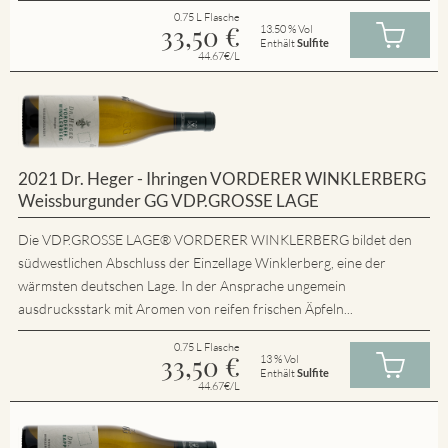
0.75 L Flasche
33,50
€
13.50 % Vol
Enthält
Sulfite
44.67€/L
2021 Dr. Heger - Ihringen VORDERER WINKLERBERG
Weissburgunder GG VDP.GROSSE LAGE
Die VDP.GROSSE LAGE® VORDERER WINKLERBERG bildet den
südwestlichen Abschluss der Einzellage Winklerberg, eine der
wärmsten deutschen Lage. In der Ansprache ungemein
ausdrucksstark mit Aromen von reifen frischen Äpfeln...
0.75 L Flasche
33,50
€
13 % Vol
Enthält
Sulfite
44.67€/L