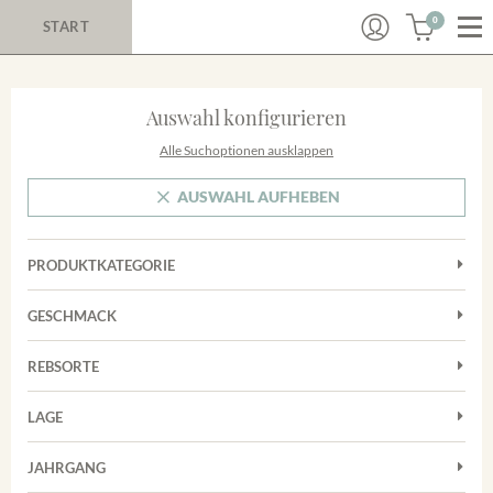
0
START
Auswahl konfigurieren
Alle Suchoptionen ausklappen
AUSWAHL AUFHEBEN
PRODUKTKATEGORIE
Cuvées
GESCHMACK
Magnum
Trocken
Rosé
REBSORTE
Chardonnay
Rotwein
LAGE
Cuvée
Weißwein
Achkarrer Schlossberg
Grauburgunder
JAHRGANG
Ihringer Winklerberg