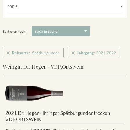
Muskateller
Vorderer Winklerberg
PREIS
2021
-
2022
Suchen
Riesling
Winklerberg
Silvaner
5 €
-
80 €
Suchen
Winklerberg Hinter Winklen
Spätburgunder
Sortieren nach:
Weissburgunder
Rebsorte:
Spätburgunder
Jahrgang:
2021-2022
Weingut Dr. Heger - VDP.Ortswein
2021 Dr. Heger - Ihringer Spätburgunder trocken
VDP.ORTSWEIN