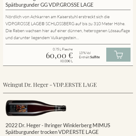
Spätburgunder GG VDP.GROSSE LAGE
Nördlich von Achkarren am Kaiserstuhl erstreckt sich die
VDP.GROSSE LAGE® SCHLOSSBERG auf bis zu 310 Meter Höhe.
Die Reben wachsen hier auf einer dünnen, heterogenen Lössauflage
und darunter liegendem Vulkangestein...
0.75 L Flasche
60,00
€
13 % Vol
Enthält
Sulfite
80.00€/L
Weingut Dr. Heger - VDP.ERSTE LAGE
2022 Dr. Heger - Ihringer Winklerberg MIMUS
Spätburgunder trocken VDP.ERSTE LAGE