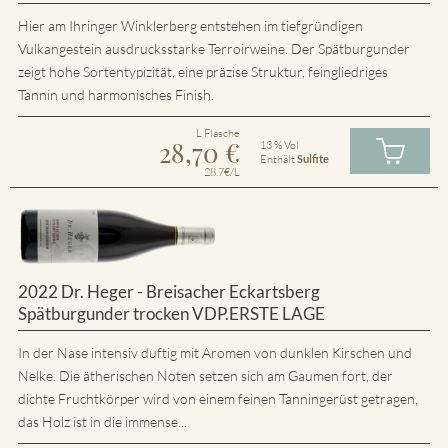
Hier am Ihringer Winklerberg entstehen im tiefgründigen
Vulkangestein ausdrucksstarke Terroirweine. Der Spätburgunder
zeigt hohe Sortentypizität, eine präzise Struktur, feingliedriges
Tannin und harmonisches Finish.
L Flasche
28,70
€
13 % Vol
Enthält
Sulfite
28.7€/L
2022 Dr. Heger - Breisacher Eckartsberg
Spätburgunder trocken VDP.ERSTE LAGE
In der Nase intensiv duftig mit Aromen von dunklen Kirschen und
Nelke. Die ätherischen Noten setzen sich am Gaumen fort, der
dichte Fruchtkörper wird von einem feinen Tanningerüst getragen,
das Holz ist in die immense...