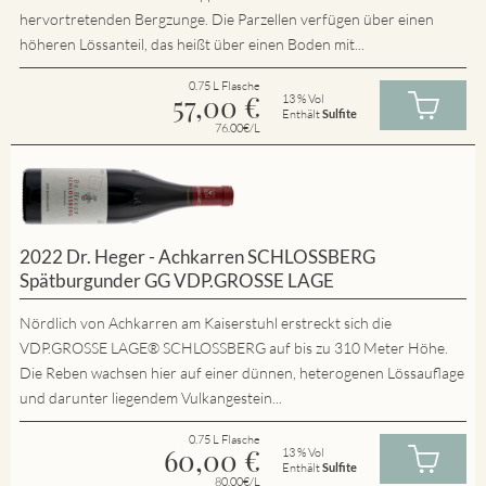
hervortretenden Bergzunge. Die Parzellen verfügen über einen
höheren Lössanteil, das heißt über einen Boden mit...
0.75 L Flasche
57,00
€
13 % Vol
Enthält
Sulfite
76.00€/L
2022 Dr. Heger - Achkarren SCHLOSSBERG
Spätburgunder GG VDP.GROSSE LAGE
Nördlich von Achkarren am Kaiserstuhl erstreckt sich die
VDP.GROSSE LAGE® SCHLOSSBERG auf bis zu 310 Meter Höhe.
Die Reben wachsen hier auf einer dünnen, heterogenen Lössauflage
und darunter liegendem Vulkangestein...
0.75 L Flasche
60,00
€
13 % Vol
Enthält
Sulfite
80.00€/L