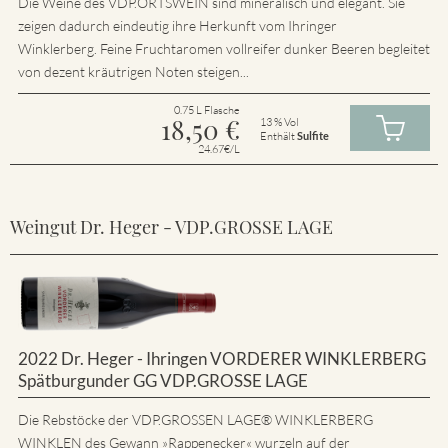
Die Weine des VDP.ORTSWEIN sind mineralisch und elegant. Sie
zeigen dadurch eindeutig ihre Herkunft vom Ihringer
Winklerberg. Feine Fruchtaromen vollreifer dunker Beeren begleitet
von dezent kräutrigen Noten steigen...
0.75 L Flasche
18,50
€
13 % Vol
Enthält
Sulfite
24.67€/L
Weingut Dr. Heger - VDP.GROSSE LAGE
2022 Dr. Heger - Ihringen VORDERER WINKLERBERG
Spätburgunder GG VDP.GROSSE LAGE
Die Rebstöcke der VDP.GROSSEN LAGE® WINKLERBERG
WINKLEN des Gewann »Rappenecker« wurzeln auf der