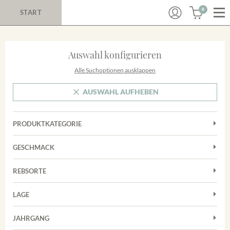
0
START
Auswahl konfigurieren
Alle Suchoptionen ausklappen
AUSWAHL AUFHEBEN
PRODUKTKATEGORIE
Cuvées
GESCHMACK
Magnum
Trocken
Rosé
REBSORTE
Chardonnay
Rotwein
LAGE
Cuvée
Weißwein
Achkarrer Schlossberg
Grauburgunder
JAHRGANG
Ihringer Winklerberg