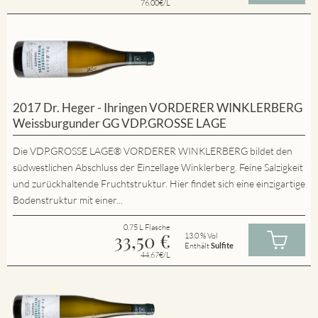
76.00€/L
2017 Dr. Heger - Ihringen VORDERER WINKLERBERG
Weissburgunder GG VDP.GROSSE LAGE
Die VDP.GROSSE LAGE® VORDERER WINKLERBERG bildet den
südwestlichen Abschluss der Einzellage Winklerberg. Feine Salzigkeit
und zurückhaltende Fruchtstruktur. Hier findet sich eine einzigartige
Bodenstruktur mit einer...
0.75 L Flasche
33,50
€
13.0 % Vol
Enthält
Sulfite
44.67€/L