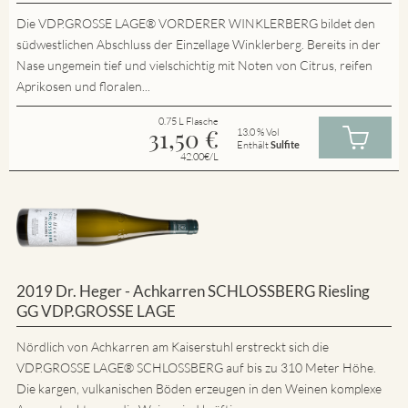
Die VDP.GROSSE LAGE® VORDERER WINKLERBERG bildet den
südwestlichen Abschluss der Einzellage Winklerberg. Bereits in der
Nase ungemein tief und vielschichtig mit Noten von Citrus, reifen
Aprikosen und floralen...
0.75 L Flasche
31,50
€
13.0 % Vol
Enthält
Sulfite
42.00€/L
2019 Dr. Heger - Achkarren SCHLOSSBERG Riesling
GG VDP.GROSSE LAGE
Nördlich von Achkarren am Kaiserstuhl erstreckt sich die
VDP.GROSSE LAGE® SCHLOSSBERG auf bis zu 310 Meter Höhe.
Die kargen, vulkanischen Böden erzeugen in den Weinen komplexe