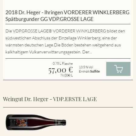
2018 Dr. Heger - Ihringen VORDERER WINKLERBERG
Spätburgunder GG VDP.GROSSE LAGE
Die VDP.GROSSE LAGE® VORDERER WINKLERBERG bildet den
südwestlichen Abschluss der Einzellage Winklerberg, eine der
wärmsten deutschen Lage.Die Böden bestehen weitgehend aus
kalkhaltigem Vulkanverwitterungsgestein. Der...
0.75 L Flasche
57,00
€
13.5 % Vol
Enthält
Sulfite
76.00€/L
Weingut Dr. Heger - VDP.ERSTE LAGE