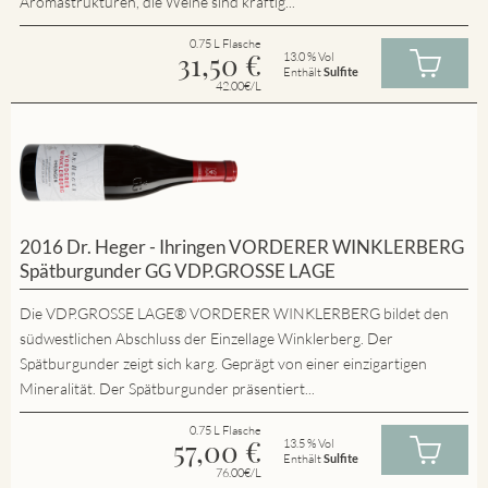
Aromastrukturen, die Weine sind kräftig...
0.75 L Flasche
31,50
€
13.0 % Vol
Enthält
Sulfite
42.00€/L
2016 Dr. Heger - Ihringen VORDERER WINKLERBERG
Spätburgunder GG VDP.GROSSE LAGE
Die VDP.GROSSE LAGE® VORDERER WINKLERBERG bildet den
südwestlichen Abschluss der Einzellage Winklerberg. Der
Spätburgunder zeigt sich karg. Geprägt von einer einzigartigen
Mineralität. Der Spätburgunder präsentiert...
0.75 L Flasche
57,00
€
13.5 % Vol
Enthält
Sulfite
76.00€/L