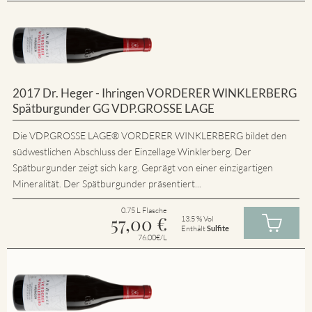
2017 Dr. Heger - Ihringen VORDERER WINKLERBERG
Spätburgunder GG VDP.GROSSE LAGE
Die VDP.GROSSE LAGE® VORDERER WINKLERBERG bildet den
südwestlichen Abschluss der Einzellage Winklerberg. Der
Spätburgunder zeigt sich karg. Geprägt von einer einzigartigen
Mineralität. Der Spätburgunder präsentiert...
0.75 L Flasche
57,00
€
13.5 % Vol
Enthält
Sulfite
76.00€/L