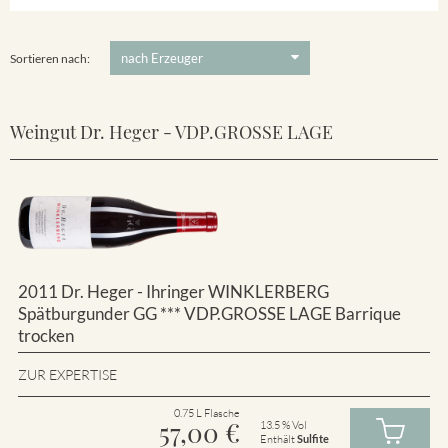
Winklerberg
5 €
-
80 €
Suchen
Winklerberg Hinter Winklen
Sortieren nach:
Weingut Dr. Heger - VDP.GROSSE LAGE
2011 Dr. Heger - Ihringer WINKLERBERG
Spätburgunder GG *** VDP.GROSSE LAGE Barrique
trocken
ZUR EXPERTISE
0.75 L Flasche
57,00
€
13.5 % Vol
Enthält
Sulfite