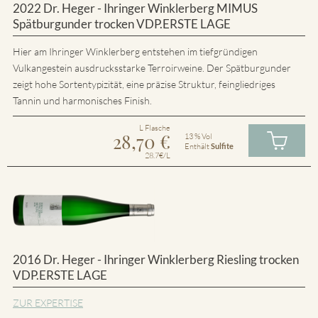
2022 Dr. Heger - Ihringer Winklerberg MIMUS
Spätburgunder trocken VDP.ERSTE LAGE
Hier am Ihringer Winklerberg entstehen im tiefgründigen
Vulkangestein ausdrucksstarke Terroirweine. Der Spätburgunder
zeigt hohe Sortentypizität, eine präzise Struktur, feingliedriges
Tannin und harmonisches Finish.
L Flasche
28,70
€
13 % Vol
Enthält
Sulfite
28.7€/L
2016 Dr. Heger - Ihringer Winklerberg Riesling trocken
VDP.ERSTE LAGE
ZUR EXPERTISE