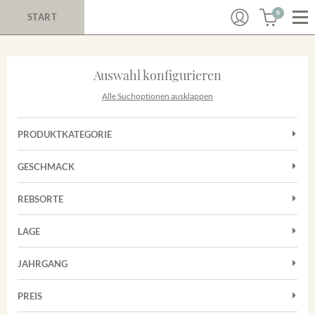
0
START
Auswahl konfigurieren
Alle Suchoptionen ausklappen
PRODUKTKATEGORIE
Cuvées
GESCHMACK
Magnum
Trocken
Rosé
REBSORTE
Chardonnay
Rotwein
LAGE
Cuvée
Weißwein
Achkarrer Schlossberg
Grauburgunder
JAHRGANG
Ihringer Winklerberg
Muskateller
Vorderer Winklerberg
PREIS
2011
-
2025
Suchen
Riesling