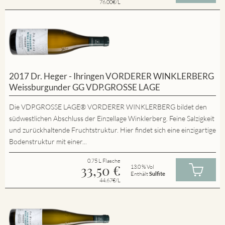
76.00€/L
2017 Dr. Heger - Ihringen VORDERER WINKLERBERG
Weissburgunder GG VDP.GROSSE LAGE
Die VDP.GROSSE LAGE® VORDERER WINKLERBERG bildet den
südwestlichen Abschluss der Einzellage Winklerberg. Feine Salzigkeit
und zurückhaltende Fruchtstruktur. Hier findet sich eine einzigartige
Bodenstruktur mit einer...
0.75 L Flasche
33,50
€
13.0 % Vol
Enthält
Sulfite
44.67€/L