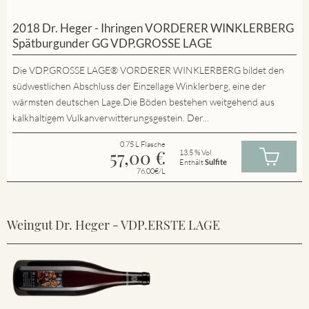
2018 Dr. Heger - Ihringen VORDERER WINKLERBERG
Spätburgunder GG VDP.GROSSE LAGE
Die VDP.GROSSE LAGE® VORDERER WINKLERBERG bildet den
südwestlichen Abschluss der Einzellage Winklerberg, eine der
wärmsten deutschen Lage.Die Böden bestehen weitgehend aus
kalkhaltigem Vulkanverwitterungsgestein. Der...
0.75 L Flasche
57,00
€
13.5 % Vol
Enthält
Sulfite
76.00€/L
Weingut Dr. Heger - VDP.ERSTE LAGE