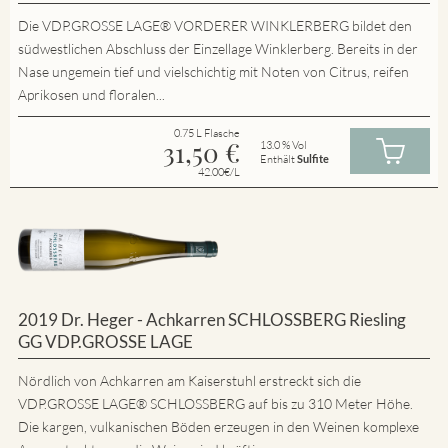
Die VDP.GROSSE LAGE® VORDERER WINKLERBERG bildet den
südwestlichen Abschluss der Einzellage Winklerberg. Bereits in der
Nase ungemein tief und vielschichtig mit Noten von Citrus, reifen
Aprikosen und floralen...
0.75 L Flasche
31,50
€
13.0 % Vol
Enthält
Sulfite
42.00€/L
2019 Dr. Heger - Achkarren SCHLOSSBERG Riesling
GG VDP.GROSSE LAGE
Nördlich von Achkarren am Kaiserstuhl erstreckt sich die
VDP.GROSSE LAGE® SCHLOSSBERG auf bis zu 310 Meter Höhe.
Die kargen, vulkanischen Böden erzeugen in den Weinen komplexe