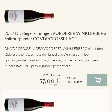
2017 Dr. Heger - Ihringen VORDERER WINKLERBERG
Spätburgunder GG VDP.GROSSE LAGE
Die VDP.GROSSE LAGE® VORDERER WINKLERBERG bildet den
südwestlichen Abschluss der Einzellage Winklerberg. Der
Spätburgunder zeigt sich karg. Geprägt von einer einzigartigen
Mineralität. Der Spätburgunder präsentiert...
0.75 L Flasche
57,00
€
13.5 % Vol
Enthält
Sulfite
76.00€/L