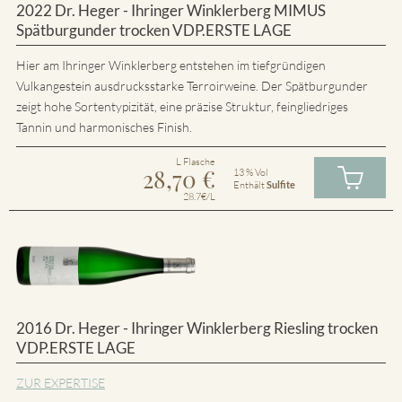
2022 Dr. Heger - Ihringer Winklerberg MIMUS
Spätburgunder trocken VDP.ERSTE LAGE
Hier am Ihringer Winklerberg entstehen im tiefgründigen
Vulkangestein ausdrucksstarke Terroirweine. Der Spätburgunder
zeigt hohe Sortentypizität, eine präzise Struktur, feingliedriges
Tannin und harmonisches Finish.
L Flasche
28,70
€
13 % Vol
Enthält
Sulfite
28.7€/L
2016 Dr. Heger - Ihringer Winklerberg Riesling trocken
VDP.ERSTE LAGE
ZUR EXPERTISE