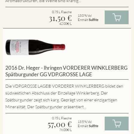
Aromastrukturen, die Weine sind kräftig...
0.75 L Flasche
31,50
€
13.0 % Vol
Enthält
Sulfite
42.00€/L
2016 Dr. Heger - Ihringen VORDERER WINKLERBERG
Spätburgunder GG VDP.GROSSE LAGE
Die VDP.GROSSE LAGE® VORDERER WINKLERBERG bildet den
südwestlichen Abschluss der Einzellage Winklerberg. Der
Spätburgunder zeigt sich karg. Geprägt von einer einzigartigen
Mineralität. Der Spätburgunder präsentiert...
0.75 L Flasche
57,00
€
13.5 % Vol
Enthält
Sulfite
76.00€/L