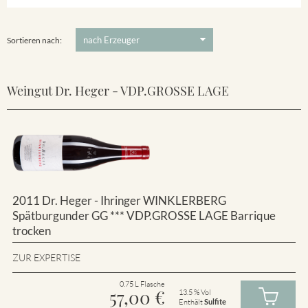
Winklerberg
5 €
-
80 €
Suchen
Winklerberg Hinter Winklen
Sortieren nach:
Weingut Dr. Heger - VDP.GROSSE LAGE
2011 Dr. Heger - Ihringer WINKLERBERG
Spätburgunder GG *** VDP.GROSSE LAGE Barrique
trocken
ZUR EXPERTISE
0.75 L Flasche
57,00
€
13.5 % Vol
Enthält
Sulfite