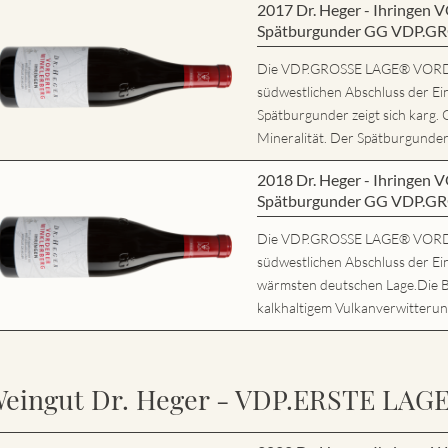
2017 Dr. Heger - Ihring
Spätburgunder GG VDP.G
Die VDP.GROSSE LAGE® VORD
südwestlichen Abschluss der Ei
Spätburgunder zeigt sich karg. 
Mineralität. Der Spätburgunder 
2018 Dr. Heger - Ihring
Spätburgunder GG VDP.G
Die VDP.GROSSE LAGE® VORD
südwestlichen Abschluss der Ein
wärmsten deutschen Lage.Die 
kalkhaltigem Vulkanverwitterung
eingut Dr. Heger - VDP.ERSTE LAG