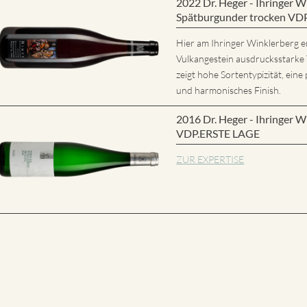
2022 Dr. Heger - Ihringer
Spätburgunder trocken VD
Hier am Ihringer Winklerberg e
Vulkangestein ausdrucksstarke
zeigt hohe Sortentypizität, eine 
und harmonisches Finish.
2016 Dr. Heger - Ihringer W
VDP.ERSTE LAGE
ZUR EXPERTISE