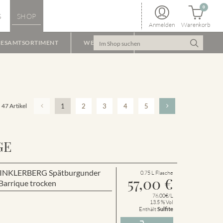
0
S
SHOP
Anmelden
Warenkorb
ESAMTSORTIMENT
WEINPAKET
47 Artikel
1
2
3
4
5
GE
r WINKLERBERG Spätburgunder
0.75 L Flasche
57,00
€
arrique trocken
76.00€/L
13.5 % Vol
Enthält
Sulfite