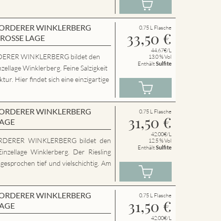
en VORDERER WINKLERBERG
0.75 L Flasche
33,50
€
GROSSE LAGE
44.67€/L
ERER WINKLERBERG bildet den
13.0 % Vol
Enthält
Sulfite
zellage Winklerberg. Feine Salzigkeit
ur. Hier findet sich eine einzigartige
en VORDERER WINKLERBERG
0.75 L Flasche
31,50
€
LAGE
42.00€/L
RDERER WINKLERBERG bildet den
12.5 % Vol
Enthält
Sulfite
inzellage Winklerberg. Der Riesling
sgesprochen tief und vielschichtig. Am
en VORDERER WINKLERBERG
0.75 L Flasche
31,50
€
LAGE
42.00€/L