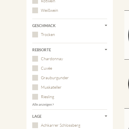
Rotwein
Weißwein
GESCHMACK
Trocken
REBSORTE
Chardonnay
Cuvée
Grauburgunder
Muskateller
Riesling
Alle anzeigen
LAGE
Achkarrer Schlossberg