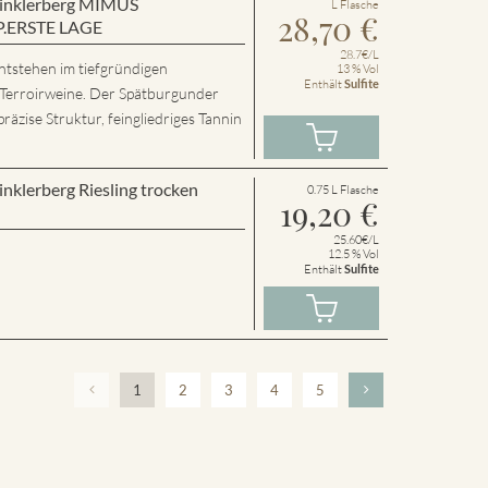
 Winklerberg MIMUS
L Flasche
28,70
€
P.ERSTE LAGE
28.7€/L
ntstehen im tiefgründigen
13 % Vol
Enthält
Sulfite
 Terroirweine. Der Spätburgunder
präzise Struktur, feingliedriges Tannin
inklerberg Riesling trocken
0.75 L Flasche
19,20
€
25.60€/L
12.5 % Vol
Enthält
Sulfite
1
2
3
4
5