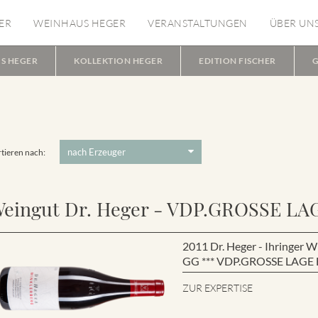
ER
WEINHAUS HEGER
VERANSTALTUNGEN
ÜBER UN
S HEGER
KOLLEKTION HEGER
EDITION FISCHER
G
tieren nach:
eingut Dr. Heger - VDP.GROSSE LA
2011 Dr. Heger - Ihringe
GG *** VDP.GROSSE LAGE B
ZUR EXPERTISE