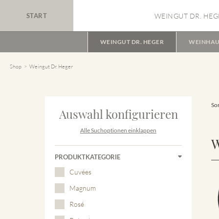
START
WEINGUT DR. HEG
WEINGUT DR. HEGER
WEINHAU
Shop
Weingut Dr. Heger
Sor
Auswahl konfigurieren
Alle Suchoptionen einklappen
W
PRODUKTKATEGORIE
Cuvées
Magnum
Rosé