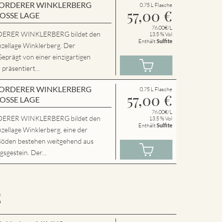
en VORDERER WINKLERBERG
0.75 L Flasche
57,00
€
ROSSE LAGE
76.00€/L
ERER WINKLERBERG bildet den
13.5 % Vol
Enthält
Sulfite
nzellage Winklerberg. Der
Geprägt von einer einzigartigen
präsentiert...
en VORDERER WINKLERBERG
0.75 L Flasche
57,00
€
ROSSE LAGE
76.00€/L
ERER WINKLERBERG bildet den
13.5 % Vol
Enthält
Sulfite
zellage Winklerberg, eine der
Böden bestehen weitgehend aus
sgestein. Der...
E