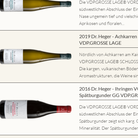
Die VDP.GROSSE LAGE® VORD
südwestlichen Abschluss der Ein
Nase ungemein tief und vielschi
Aprikosen und floralen...
2019 Dr. Heger - Achkarr
VDP.GROSSE LAGE
Nördlich von Achkarren am Kaise
VDP.GROSSE LAGE® SCHLOSSBE
Die kargen, vulkanischen Böde
Aromastrukturen, die Weine sind
2016 Dr. Heger - Ihring
Spätburgunder GG VDP.G
Die VDP.GROSSE LAGE® VORD
südwestlichen Abschluss der Ei
Spätburgunder zeigt sich karg. 
Mineralität. Der Spätburgunder 