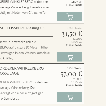
ERER WINKLERBERG bildet den
13.0 % Vol
Enthält
Sulfite
zellage Winklerberg. Bereits in der
chtig mit Noten von Citrus, reifen
en SCHLOSSBERG Riesling GG
0.75 L Flasche
31,50
€
42.00€/L
rstuhl erstreckt sich die
13.0 % Vol
Enthält
Sulfite
RG auf bis zu 310 Meter Höhe.
n erzeugen in den Weinen komplexe
 kräftig...
en VORDERER WINKLERBERG
0.75 L Flasche
57,00
€
ROSSE LAGE
76.00€/L
ERER WINKLERBERG bildet den
13.5 % Vol
Enthält
Sulfite
nzellage Winklerberg. Der
Geprägt von einer einzigartigen
präsentiert...