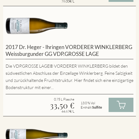
76.00€/L
2017 Dr. Heger - Ihringen VORDERER WINKLERBERG
Weissburgunder GG VDP.GROSSE LAGE
Die VDP.GROSSE LAGE® VORDERER WINKLERBERG bildet den
südwestlichen Abschluss der Einzellage Winklerberg. Feine Salzigkeit
und zurückhaltende Fruchtstruktur. Hier findet sich eine einzigartige
Bodenstruktur mit einer...
0.75 L Flasche
33,50
€
13.0 % Vol
Enthält
Sulfite
44.67€/L