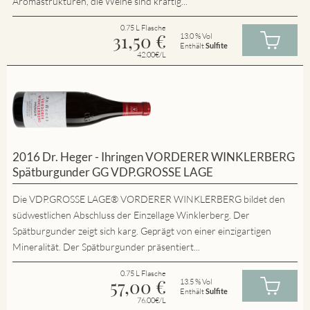
Aromastrukturen, die Weine sind kräftig...
0.75 L Flasche
31,50
€
13.0 % Vol
Enthält
Sulfite
42.00€/L
2016 Dr. Heger - Ihringen VORDERER WINKLERBERG
Spätburgunder GG VDP.GROSSE LAGE
Die VDP.GROSSE LAGE® VORDERER WINKLERBERG bildet den
südwestlichen Abschluss der Einzellage Winklerberg. Der
Spätburgunder zeigt sich karg. Geprägt von einer einzigartigen
Mineralität. Der Spätburgunder präsentiert...
0.75 L Flasche
57,00
€
13.5 % Vol
Enthält
Sulfite
76.00€/L