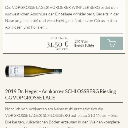
Die VDP.GROSSE LAGE® VORDERER WINKLERBERG bildet den
südwestlichen Abschluss der Einzellage Winklerberg. Bereits in der
Nase ungemein tief und vielschichtig mit Noten von Citrus, reifen
Aprikosen und floralen...
0.75 L Flasche
31,50
€
13.0 % Vol
Enthält
Sulfite
42.00€/L
2019 Dr. Heger - Achkarren SCHLOSSBERG Riesling
GG VDP.GROSSE LAGE
Nördlich von Achkarren am Kaiserstuhl erstreckt sich die
VDP.GROSSE LAGE® SCHLOSSBERG auf bis zu 310 Meter Höhe.
Die kargen, vulkanischen Böden erzeugen in den Weinen komplexe