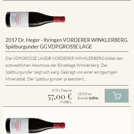
2017 Dr. Heger - Ihringen VORDERER WINKLERBERG
Spätburgunder GG VDP.GROSSE LAGE
Die VDP.GROSSE LAGE® VORDERER WINKLERBERG bildet den
südwestlichen Abschluss der Einzellage Winklerberg. Der
Spätburgunder zeigt sich karg. Geprägt von einer einzigartigen
Mineralität. Der Spätburgunder präsentiert...
0.75 L Flasche
57,00
€
13.5 % Vol
Enthält
Sulfite
76.00€/L