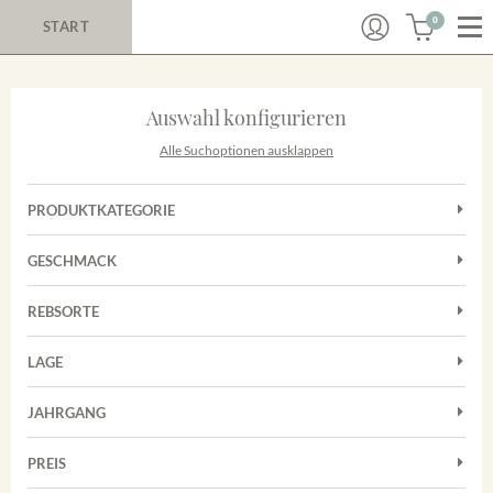
0
START
Auswahl konfigurieren
Alle Suchoptionen ausklappen
PRODUKTKATEGORIE
Cuvées
GESCHMACK
Magnum
Trocken
Rosé
REBSORTE
Chardonnay
Rotwein
LAGE
Cuvée
Weißwein
Achkarrer Schlossberg
Grauburgunder
JAHRGANG
Ihringer Winklerberg
Muskateller
Vorderer Winklerberg
PREIS
2011
-
2025
Suchen
Riesling