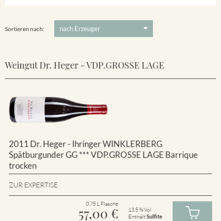
Winklerberg
5 €
-
80 €
Suchen
Winklerberg Hinter Winklen
Sortieren nach:
Weingut Dr. Heger - VDP.GROSSE LAGE
2011 Dr. Heger - Ihringer WINKLERBERG
Spätburgunder GG *** VDP.GROSSE LAGE Barrique
trocken
ZUR EXPERTISE
0.75 L Flasche
57,00
€
13.5 % Vol
Enthält
Sulfite