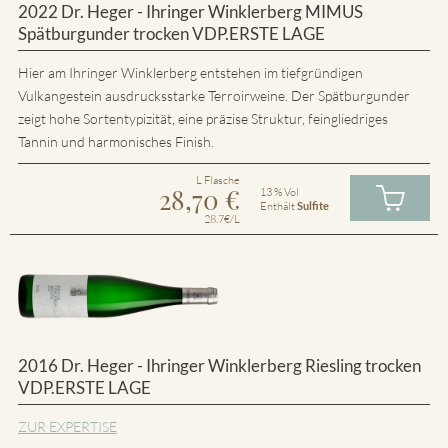
2022 Dr. Heger - Ihringer Winklerberg MIMUS
Spätburgunder trocken VDP.ERSTE LAGE
Hier am Ihringer Winklerberg entstehen im tiefgründigen
Vulkangestein ausdrucksstarke Terroirweine. Der Spätburgunder
zeigt hohe Sortentypizität, eine präzise Struktur, feingliedriges
Tannin und harmonisches Finish.
L Flasche
28,70
€
13 % Vol
Enthält
Sulfite
28.7€/L
2016 Dr. Heger - Ihringer Winklerberg Riesling trocken
VDP.ERSTE LAGE
ZUR EXPERTISE