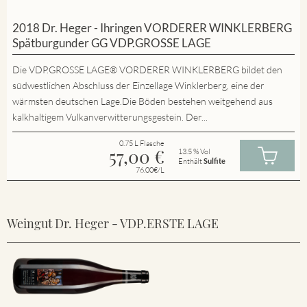
2018 Dr. Heger - Ihringen VORDERER WINKLERBERG
Spätburgunder GG VDP.GROSSE LAGE
Die VDP.GROSSE LAGE® VORDERER WINKLERBERG bildet den
südwestlichen Abschluss der Einzellage Winklerberg, eine der
wärmsten deutschen Lage.Die Böden bestehen weitgehend aus
kalkhaltigem Vulkanverwitterungsgestein. Der...
0.75 L Flasche
57,00
€
13.5 % Vol
Enthält
Sulfite
76.00€/L
Weingut Dr. Heger - VDP.ERSTE LAGE