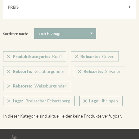
Muskateller
Vorderer Winklerberg
PREIS
2011
-
2025
Suchen
Riesling
Winklerberg
Silvaner
5 €
-
80 €
Suchen
Winklerberg Hinter Winklen
Spätburgunder
Sortieren nach:
Winklerberg Winklen
Weissburgunder
Breisacher Eckartsberg
Produktkategorie:
Rosé
Rebsorte:
Cuvée
Ihringen
Rebsorte:
Grauburgunder
Rebsorte:
Silvaner
Rebsorte:
Weissburgunder
Lage:
Breisacher Eckartsberg
Lage:
Ihringen
In dieser Kategorie sind aktuell leider keine Produkte verfügbar.