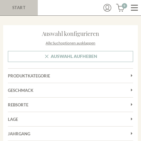
0
START
Auswahl konfigurieren
Alle Suchoptionen ausklappen
AUSWAHL AUFHEBEN
PRODUKTKATEGORIE
Cuvées
GESCHMACK
Magnum
Trocken
Rosé
REBSORTE
Chardonnay
Rotwein
LAGE
Cuvée
Weißwein
Achkarrer Schlossberg
Grauburgunder
JAHRGANG
Ihringer Winklerberg