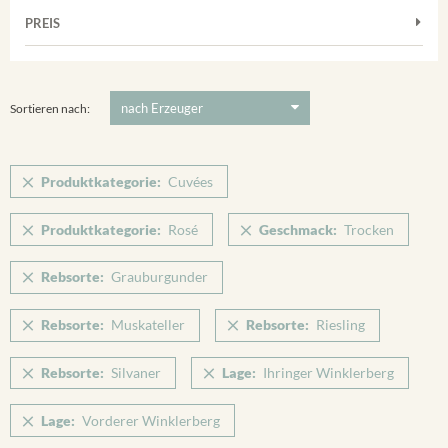
Muskateller
Vorderer Winklerberg
PREIS
2011
-
2025
Suchen
Riesling
Winklerberg
Silvaner
5 €
-
80 €
Suchen
Winklerberg Hinter Winklen
Spätburgunder
Sortieren nach:
Winklerberg Winklen
Weissburgunder
Breisacher Eckartsberg
Produktkategorie:
Cuvées
Ihringen
Produktkategorie:
Rosé
Geschmack:
Trocken
Rebsorte:
Grauburgunder
Rebsorte:
Muskateller
Rebsorte:
Riesling
Rebsorte:
Silvaner
Lage:
Ihringer Winklerberg
Lage:
Vorderer Winklerberg