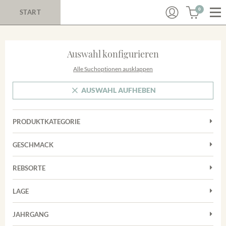
0
START
Auswahl konfigurieren
Alle Suchoptionen ausklappen
AUSWAHL AUFHEBEN
PRODUKTKATEGORIE
Cuvées
GESCHMACK
Magnum
Trocken
Rosé
REBSORTE
Chardonnay
Rotwein
LAGE
Cuvée
Weißwein
Achkarrer Schlossberg
Grauburgunder
JAHRGANG
Ihringer Winklerberg