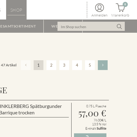
0
S
SHOP
Anmelden
Warenkorb
ESAMTSORTIMENT
WEINPAKET
47 Artikel
1
2
3
4
5
GE
r WINKLERBERG Spätburgunder
0.75 L Flasche
57,00
€
arrique trocken
76.00€/L
13.5 % Vol
Enthält
Sulfite