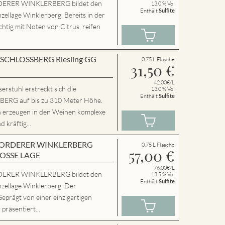
ERER WINKLERBERG bildet den
13.0 % Vol
Enthält
Sulfite
zellage Winklerberg. Bereits in der
chtig mit Noten von Citrus, reifen
en SCHLOSSBERG Riesling GG
0.75 L Flasche
31,50
€
42.00€/L
rstuhl erstreckt sich die
13.0 % Vol
Enthält
Sulfite
RG auf bis zu 310 Meter Höhe.
n erzeugen in den Weinen komplexe
 kräftig...
en VORDERER WINKLERBERG
0.75 L Flasche
57,00
€
ROSSE LAGE
76.00€/L
ERER WINKLERBERG bildet den
13.5 % Vol
Enthält
Sulfite
nzellage Winklerberg. Der
Geprägt von einer einzigartigen
präsentiert...