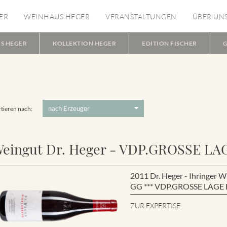
ER
WEINHAUS HEGER
VERANSTALTUNGEN
ÜBER UN
S HEGER
KOLLEKTION HEGER
EDITION FISCHER
G
tieren nach:
eingut Dr. Heger - VDP.GROSSE LA
2011 Dr. Heger - Ihringe
GG *** VDP.GROSSE LAGE B
ZUR EXPERTISE