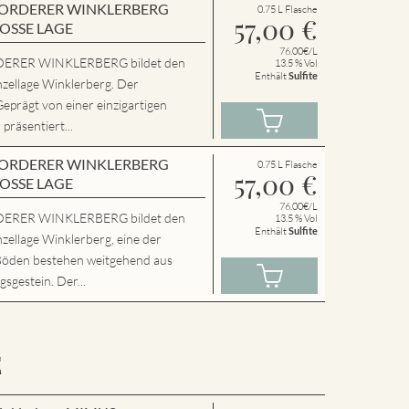
en VORDERER WINKLERBERG
0.75 L Flasche
57,00
€
ROSSE LAGE
76.00€/L
ERER WINKLERBERG bildet den
13.5 % Vol
Enthält
Sulfite
nzellage Winklerberg. Der
Geprägt von einer einzigartigen
präsentiert...
en VORDERER WINKLERBERG
0.75 L Flasche
57,00
€
ROSSE LAGE
76.00€/L
ERER WINKLERBERG bildet den
13.5 % Vol
Enthält
Sulfite
zellage Winklerberg, eine der
Böden bestehen weitgehend aus
sgestein. Der...
E