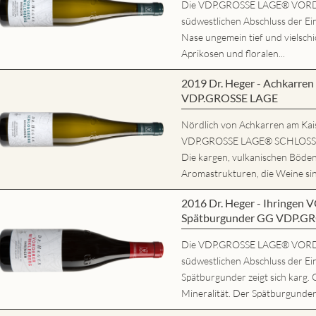
Die VDP.GROSSE LAGE® VORD
südwestlichen Abschluss der Ein
Nase ungemein tief und vielschi
Aprikosen und floralen...
2019 Dr. Heger - Achkarr
VDP.GROSSE LAGE
Nördlich von Achkarren am Kaise
VDP.GROSSE LAGE® SCHLOSSBE
Die kargen, vulkanischen Böde
Aromastrukturen, die Weine sind
2016 Dr. Heger - Ihring
Spätburgunder GG VDP.G
Die VDP.GROSSE LAGE® VORD
südwestlichen Abschluss der Ei
Spätburgunder zeigt sich karg. 
Mineralität. Der Spätburgunder 