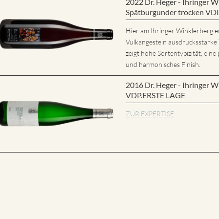
2022 Dr. Heger - Ihringer
Spätburgunder trocken VD
Hier am Ihringer Winklerberg e
Vulkangestein ausdrucksstarke
zeigt hohe Sortentypizität, eine 
und harmonisches Finish.
2016 Dr. Heger - Ihringer W
VDP.ERSTE LAGE
ZUR EXPERTISE