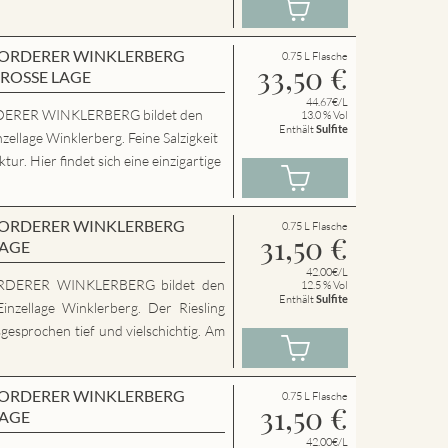
en VORDERER WINKLERBERG
0.75 L Flasche
33,50
€
GROSSE LAGE
44.67€/L
ERER WINKLERBERG bildet den
13.0 % Vol
Enthält
Sulfite
zellage Winklerberg. Feine Salzigkeit
ur. Hier findet sich eine einzigartige
en VORDERER WINKLERBERG
0.75 L Flasche
31,50
€
LAGE
42.00€/L
RDERER WINKLERBERG bildet den
12.5 % Vol
Enthält
Sulfite
inzellage Winklerberg. Der Riesling
sgesprochen tief und vielschichtig. Am
en VORDERER WINKLERBERG
0.75 L Flasche
31,50
€
LAGE
42.00€/L