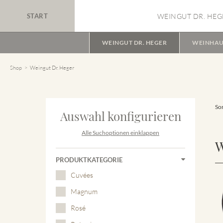
START
WEINGUT DR. HEG
WEINGUT DR. HEGER
WEINHAU
Shop
Weingut Dr. Heger
Sor
Auswahl konfigurieren
Alle Suchoptionen einklappen
W
PRODUKTKATEGORIE
Cuvées
Magnum
Rosé