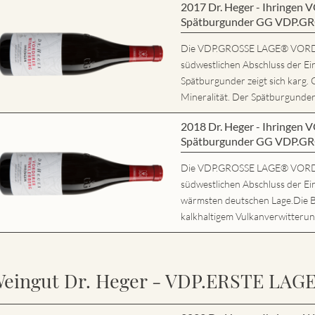
2017 Dr. Heger - Ihring
Spätburgunder GG VDP.G
Die VDP.GROSSE LAGE® VORD
südwestlichen Abschluss der Ei
Spätburgunder zeigt sich karg. 
Mineralität. Der Spätburgunder 
2018 Dr. Heger - Ihring
Spätburgunder GG VDP.G
Die VDP.GROSSE LAGE® VORD
südwestlichen Abschluss der Ein
wärmsten deutschen Lage.Die 
kalkhaltigem Vulkanverwitterung
eingut Dr. Heger - VDP.ERSTE LAG