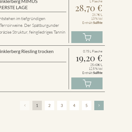
 Winklerberg MIMUS
L Flasche
28,70
€
P.ERSTE LAGE
28.7€/L
ntstehen im tiefgründigen
13 % Vol
Enthält
Sulfite
 Terroirweine. Der Spätburgunder
präzise Struktur, feingliedriges Tannin
inklerberg Riesling trocken
0.75 L Flasche
19,20
€
25.60€/L
12.5 % Vol
Enthält
Sulfite
1
2
3
4
5