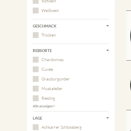
Rotwein
Weißwein
GESCHMACK
Trocken
REBSORTE
Chardonnay
Cuvée
Grauburgunder
Muskateller
Riesling
Alle anzeigen
LAGE
Achkarrer Schlossberg