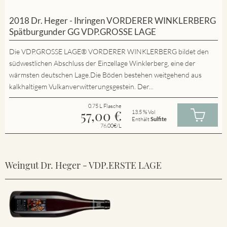
2018 Dr. Heger - Ihringen VORDERER WINKLERBERG
Spätburgunder GG VDP.GROSSE LAGE
Die VDP.GROSSE LAGE® VORDERER WINKLERBERG bildet den
südwestlichen Abschluss der Einzellage Winklerberg, eine der
wärmsten deutschen Lage.Die Böden bestehen weitgehend aus
kalkhaltigem Vulkanverwitterungsgestein. Der...
0.75 L Flasche
57,00
€
13.5 % Vol
Enthält
Sulfite
76.00€/L
Weingut Dr. Heger - VDP.ERSTE LAGE