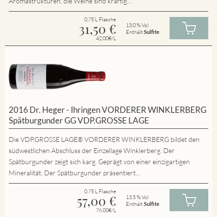
Aromastrukturen, die Weine sind kräftig...
0.75 L Flasche
31,50
€
13.0 % Vol
Enthält
Sulfite
42.00€/L
2016 Dr. Heger - Ihringen VORDERER WINKLERBERG
Spätburgunder GG VDP.GROSSE LAGE
Die VDP.GROSSE LAGE® VORDERER WINKLERBERG bildet den
südwestlichen Abschluss der Einzellage Winklerberg. Der
Spätburgunder zeigt sich karg. Geprägt von einer einzigartigen
Mineralität. Der Spätburgunder präsentiert...
0.75 L Flasche
57,00
€
13.5 % Vol
Enthält
Sulfite
76.00€/L