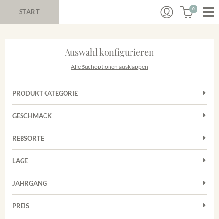
0
START
Auswahl konfigurieren
Alle Suchoptionen ausklappen
PRODUKTKATEGORIE
Cuvées
GESCHMACK
Magnum
Trocken
Rosé
REBSORTE
Chardonnay
Rotwein
LAGE
Cuvée
Weißwein
Achkarrer Schlossberg
Grauburgunder
JAHRGANG
Ihringer Winklerberg
Muskateller
Vorderer Winklerberg
PREIS
2011
-
2025
Suchen
Riesling