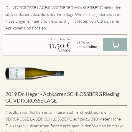
Die VDP.GROSSE LAGE® VORDERER WINKLERBERG bildet den
südwestlichen Abschluss der Einzellage Winklerberg. Bereits in der
Nase ungemein tief und vielschichtig mit Noten von Citrus, reifen
Aprikosen und floralen...
0.75 L Flasche
31,50
€
13.0 % Vol
Enthält
Sulfite
42.00€/L
2019 Dr. Heger - Achkarren SCHLOSSBERG Riesling
GG VDP.GROSSE LAGE
Nördlich von Achkarren am Kaiserstuhl erstreckt sich die
VDP.GROSSE LAGE® SCHLOSSBERG auf bis zu 310 Meter Höhe.
Die kargen, vulkanischen Böden erzeugen in den Weinen komplexe