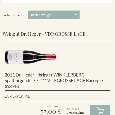
Winklerberg
5 €
-
80 €
Suchen
Winklerberg Hinter Winklen
Sortieren nach:
Weingut Dr. Heger - VDP.GROSSE LAGE
2011 Dr. Heger - Ihringer WINKLERBERG
Spätburgunder GG *** VDP.GROSSE LAGE Barrique
trocken
ZUR EXPERTISE
0.75 L Flasche
57,00
€
13.5 % Vol
Enthält
Sulfite