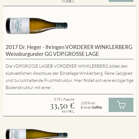
76.00€/L
2017 Dr. Heger - Ihringen VORDERER WINKLERBERG
Weissburgunder GG VDP.GROSSE LAGE
Die VDP.GROSSE LAGE® VORDERER WINKLERBERG bildet den
südwestlichen Abschluss der Einzellage Winklerberg. Feine Salzigkeit
und zurückhaltende Fruchtstruktur. Hier findet sich eine einzigartige
Bodenstruktur mit einer...
0.75 L Flasche
33,50
€
13.0 % Vol
Enthält
Sulfite
44.67€/L