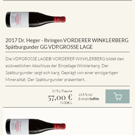
2017 Dr. Heger - Ihringen VORDERER WINKLERBERG
Spätburgunder GG VDP.GROSSE LAGE
Die VDP.GROSSE LAGE® VORDERER WINKLERBERG bildet den
südwestlichen Abschluss der Einzellage Winklerberg. Der
Spätburgunder zeigt sich karg. Geprägt von einer einzigartigen
Mineralität. Der Spätburgunder präsentiert...
0.75 L Flasche
57,00
€
13.5 % Vol
Enthält
Sulfite
76.00€/L