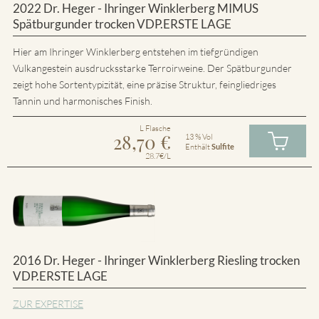
2022 Dr. Heger - Ihringer Winklerberg MIMUS
Spätburgunder trocken VDP.ERSTE LAGE
Hier am Ihringer Winklerberg entstehen im tiefgründigen
Vulkangestein ausdrucksstarke Terroirweine. Der Spätburgunder
zeigt hohe Sortentypizität, eine präzise Struktur, feingliedriges
Tannin und harmonisches Finish.
L Flasche
28,70
€
13 % Vol
Enthält
Sulfite
28.7€/L
2016 Dr. Heger - Ihringer Winklerberg Riesling trocken
VDP.ERSTE LAGE
ZUR EXPERTISE