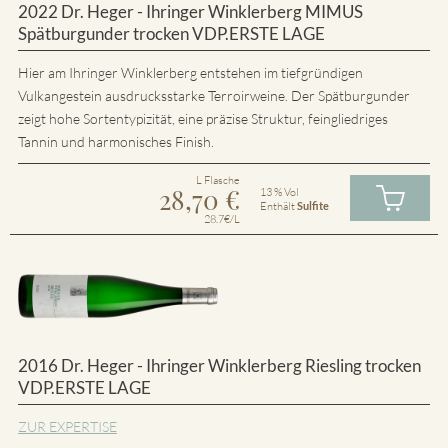
2022 Dr. Heger - Ihringer Winklerberg MIMUS
Spätburgunder trocken VDP.ERSTE LAGE
Hier am Ihringer Winklerberg entstehen im tiefgründigen
Vulkangestein ausdrucksstarke Terroirweine. Der Spätburgunder
zeigt hohe Sortentypizität, eine präzise Struktur, feingliedriges
Tannin und harmonisches Finish.
L Flasche
28,70
€
13 % Vol
Enthält
Sulfite
28.7€/L
2016 Dr. Heger - Ihringer Winklerberg Riesling trocken
VDP.ERSTE LAGE
ZUR EXPERTISE