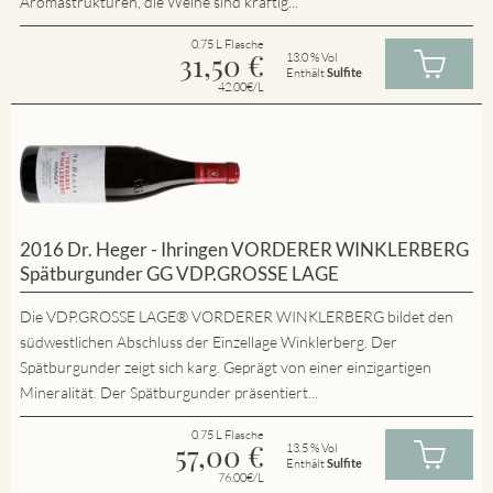
Aromastrukturen, die Weine sind kräftig...
0.75 L Flasche
31,50
€
13.0 % Vol
Enthält
Sulfite
42.00€/L
2016 Dr. Heger - Ihringen VORDERER WINKLERBERG
Spätburgunder GG VDP.GROSSE LAGE
Die VDP.GROSSE LAGE® VORDERER WINKLERBERG bildet den
südwestlichen Abschluss der Einzellage Winklerberg. Der
Spätburgunder zeigt sich karg. Geprägt von einer einzigartigen
Mineralität. Der Spätburgunder präsentiert...
0.75 L Flasche
57,00
€
13.5 % Vol
Enthält
Sulfite
76.00€/L