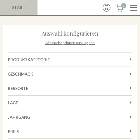
0
START
Auswahl konfigurieren
Alle Suchoptionen ausklappen
PRODUKTKATEGORIE
Cuvées
GESCHMACK
Magnum
Trocken
Rosé
REBSORTE
Chardonnay
Rotwein
LAGE
Cuvée
Weißwein
Achkarrer Schlossberg
Grauburgunder
JAHRGANG
Ihringer Winklerberg
Muskateller
Vorderer Winklerberg
PREIS
2011
-
2025
Suchen
Riesling