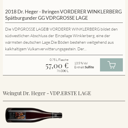
2018 Dr. Heger - Ihringen VORDERER WINKLERBERG
Spätburgunder GG VDP.GROSSE LAGE
Die VDP.GROSSE LAGE® VORDERER WINKLERBERG bildet den
südwestlichen Abschluss der Einzellage Winklerberg, eine der
wärmsten deutschen Lage.Die Böden bestehen weitgehend aus
kalkhaltigem Vulkanverwitterungsgestein. Der...
0.75 L Flasche
57,00
€
13.5 % Vol
Enthält
Sulfite
76.00€/L
Weingut Dr. Heger - VDP.ERSTE LAGE