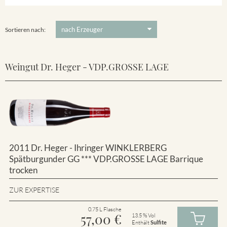
Winklerberg
5 €
-
80 €
Suchen
Winklerberg Hinter Winklen
Sortieren nach:
Weingut Dr. Heger - VDP.GROSSE LAGE
2011 Dr. Heger - Ihringer WINKLERBERG
Spätburgunder GG *** VDP.GROSSE LAGE Barrique
trocken
ZUR EXPERTISE
0.75 L Flasche
57,00
€
13.5 % Vol
Enthält
Sulfite