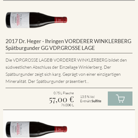
2017 Dr. Heger - Ihringen VORDERER WINKLERBERG
Spätburgunder GG VDP.GROSSE LAGE
Die VDP.GROSSE LAGE® VORDERER WINKLERBERG bildet den
südwestlichen Abschluss der Einzellage Winklerberg. Der
Spätburgunder zeigt sich karg. Geprägt von einer einzigartigen
Mineralität. Der Spätburgunder präsentiert...
0.75 L Flasche
57,00
€
13.5 % Vol
Enthält
Sulfite
76.00€/L