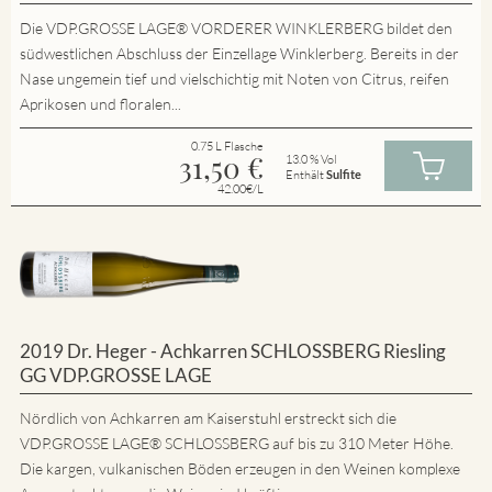
Die VDP.GROSSE LAGE® VORDERER WINKLERBERG bildet den
südwestlichen Abschluss der Einzellage Winklerberg. Bereits in der
Nase ungemein tief und vielschichtig mit Noten von Citrus, reifen
Aprikosen und floralen...
0.75 L Flasche
31,50
€
13.0 % Vol
Enthält
Sulfite
42.00€/L
2019 Dr. Heger - Achkarren SCHLOSSBERG Riesling
GG VDP.GROSSE LAGE
Nördlich von Achkarren am Kaiserstuhl erstreckt sich die
VDP.GROSSE LAGE® SCHLOSSBERG auf bis zu 310 Meter Höhe.
Die kargen, vulkanischen Böden erzeugen in den Weinen komplexe