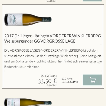
76.00€/L
2017 Dr. Heger - Ihringen VORDERER WINKLERBERG
Weissburgunder GG VDP.GROSSE LAGE
Die VDP.GROSSE LAGE® VORDERER WINKLERBERG bildet den
südwestlichen Abschluss der Einzellage Winklerberg. Feine Salzigkeit
und zurückhaltende Fruchtstruktur. Hier findet sich eine einzigartige
Bodenstruktur mit einer...
0.75 L Flasche
33,50
€
13.0 % Vol
Enthält
Sulfite
44.67€/L