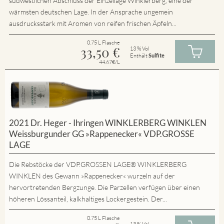
südwestlichen Abschluss der Einzellage Winklerberg, eine der
wärmsten deutschen Lage. In der Ansprache ungemein
ausdrucksstark mit Aromen von reifen frischen Äpfeln...
0.75 L Flasche
33,50
€
13 % Vol
Enthält
Sulfite
44.67€/L
2021 Dr. Heger - Ihringen WINKLERBERG WINKLEN
Weissburgunder GG »Rappenecker« VDP.GROSSE
LAGE
Die Rebstöcke der VDP.GROSSEN LAGE® WINKLERBERG
WINKLEN des Gewann »Rappenecker« wurzeln auf der
hervortretenden Bergzunge. Die Parzellen verfügen über einen
höheren Lössanteil, kalkhaltiges Lockergestein. Der...
0.75 L Flasche
13 % Vol