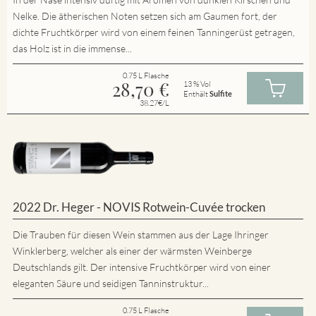
Nelke. Die ätherischen Noten setzen sich am Gaumen fort, der
dichte Fruchtkörper wird von einem feinen Tanningerüst getragen,
das Holz ist in die immense...
0.75 L Flasche
28,70
€
13 % Vol
Enthält
Sulfite
38.27€/L
2022 Dr. Heger - NOVIS Rotwein-Cuvée trocken
Die Trauben für diesen Wein stammen aus der Lage Ihringer
Winklerberg, welcher als einer der wärmsten Weinberge
Deutschlands gilt. Der intensive Fruchtkörper wird von einer
eleganten Säure und seidigen Tanninstruktur...
0.75 L Flasche