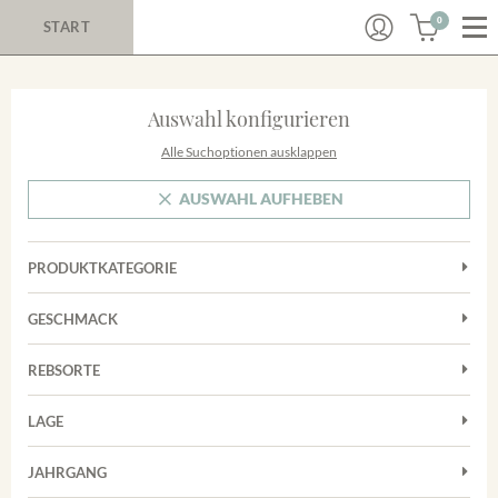
0
START
Auswahl konfigurieren
Alle Suchoptionen ausklappen
AUSWAHL AUFHEBEN
PRODUKTKATEGORIE
Cuvées
GESCHMACK
Magnum
Trocken
Rotwein
REBSORTE
Chardonnay
Weißwein
LAGE
Cuvée
Achkarrer Schlossberg
Grauburgunder
JAHRGANG
Ihringer Winklerberg