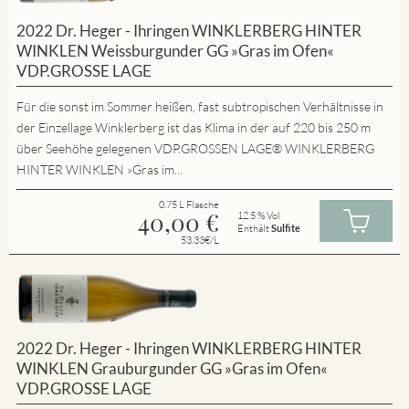
2022 Dr. Heger - Ihringen WINKLERBERG HINTER
WINKLEN Weissburgunder GG »Gras im Ofen«
VDP.GROSSE LAGE
Für die sonst im Sommer heißen, fast subtropischen Verhältnisse in
der Einzellage Winklerberg ist das Klima in der auf 220 bis 250 m
über Seehöhe gelegenen VDP.GROSSEN LAGE® WINKLERBERG
HINTER WINKLEN »Gras im...
0.75 L Flasche
40,00
€
12.5 % Vol
Enthält
Sulfite
53.33€/L
2022 Dr. Heger - Ihringen WINKLERBERG HINTER
WINKLEN Grauburgunder GG »Gras im Ofen«
VDP.GROSSE LAGE