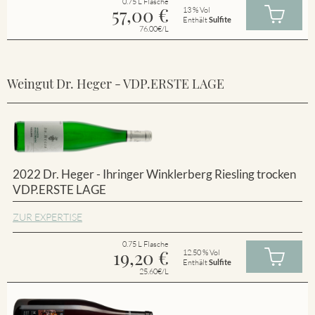
0.75 L Flasche
57,00
€
13 % Vol
Enthält
Sulfite
76.00€/L
Weingut Dr. Heger - VDP.ERSTE LAGE
2022 Dr. Heger - Ihringer Winklerberg Riesling trocken
VDP.ERSTE LAGE
ZUR EXPERTISE
0.75 L Flasche
19,20
€
12.50 % Vol
Enthält
Sulfite
25.60€/L