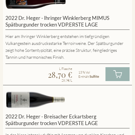
2022 Dr. Heger - Ihringer Winklerberg MIMUS
Spätburgunder trocken VDP.ERSTE LAGE
Hier am Ihringer Winklerberg entstehen im tiefgründigen
Vulkangestein ausdrucksstarke Terroirweine. Der Spätburgunder
zeigt hohe Sortentypizität, eine präzise Struktur, feingliedriges
Tannin und harmonisches Finish.
L Flasche
28,70
€
13 % Vol
Enthält
Sulfite
28.7€/L
2022 Dr. Heger - Breisacher Eckartsberg
Spätburgunder trocken VDP.ERSTE LAGE
In der Nase intensiv duftig mit Aromen von dunklen Kirschen und