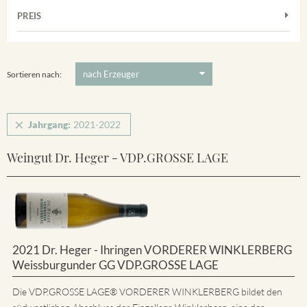
Muskateller
Vorderer Winklerberg
PREIS
2021
-
2022
Suchen
Riesling
Winklerberg
5 €
-
80 €
Suchen
Winklerberg Hinter Winklen
Sortieren nach:
Jahrgang:
2021-2022
Weingut Dr. Heger - VDP.GROSSE LAGE
2021 Dr. Heger - Ihringen VORDERER WINKLERBERG
Weissburgunder GG VDP.GROSSE LAGE
Die VDP.GROSSE LAGE® VORDERER WINKLERBERG bildet den