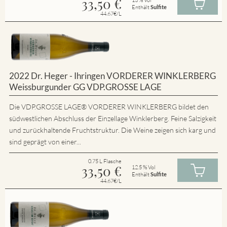
33,50
€
Enthält
Sulfite
44.67€/L
2022 Dr. Heger - Ihringen VORDERER WINKLERBERG
Weissburgunder GG VDP.GROSSE LAGE
Die VDP.GROSSE LAGE® VORDERER WINKLERBERG bildet den
südwestlichen Abschluss der Einzellage Winklerberg. Feine Salzigkeit
und zurückhaltende Fruchtstruktur. Die Weine zeigen sich karg und
sind geprägt von einer...
0.75 L Flasche
33,50
€
12.5 % Vol
Enthält
Sulfite
44.67€/L