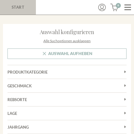
0
START
Auswahl konfigurieren
Alle Suchoptionen ausklappen
AUSWAHL AUFHEBEN
PRODUKTKATEGORIE
Cuvées
GESCHMACK
Magnum
Trocken
Rosé
REBSORTE
Chardonnay
Rotwein
LAGE
Cuvée
Weißwein
Achkarrer Schlossberg
Grauburgunder
JAHRGANG
Ihringer Winklerberg