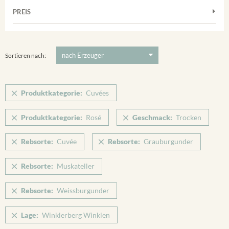
Muskateller
Vorderer Winklerberg
PREIS
2011
-
2025
Suchen
Riesling
Winklerberg
Silvaner
5 €
-
80 €
Suchen
Winklerberg Hinter Winklen
Spätburgunder
Sortieren nach:
Winklerberg Winklen
Weissburgunder
Breisacher Eckartsberg
Produktkategorie:
Cuvées
Ihringen
Produktkategorie:
Rosé
Geschmack:
Trocken
Rebsorte:
Cuvée
Rebsorte:
Grauburgunder
Rebsorte:
Muskateller
Rebsorte:
Weissburgunder
Lage:
Winklerberg Winklen