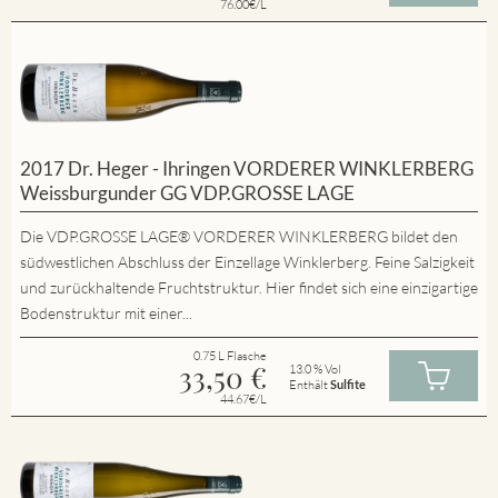
76.00€/L
2017 Dr. Heger - Ihringen VORDERER WINKLERBERG
Weissburgunder GG VDP.GROSSE LAGE
Die VDP.GROSSE LAGE® VORDERER WINKLERBERG bildet den
südwestlichen Abschluss der Einzellage Winklerberg. Feine Salzigkeit
und zurückhaltende Fruchtstruktur. Hier findet sich eine einzigartige
Bodenstruktur mit einer...
0.75 L Flasche
33,50
€
13.0 % Vol
Enthält
Sulfite
44.67€/L