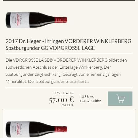
2017 Dr. Heger - Ihringen VORDERER WINKLERBERG
Spätburgunder GG VDP.GROSSE LAGE
Die VDP.GROSSE LAGE® VORDERER WINKLERBERG bildet den
südwestlichen Abschluss der Einzellage Winklerberg. Der
Spätburgunder zeigt sich karg. Geprägt von einer einzigartigen
Mineralität. Der Spätburgunder präsentiert...
0.75 L Flasche
57,00
€
13.5 % Vol
Enthält
Sulfite
76.00€/L