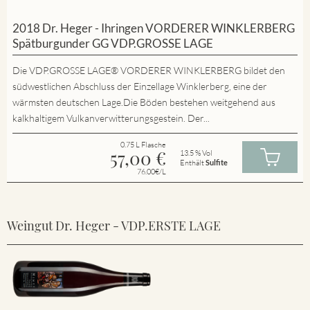
2018 Dr. Heger - Ihringen VORDERER WINKLERBERG
Spätburgunder GG VDP.GROSSE LAGE
Die VDP.GROSSE LAGE® VORDERER WINKLERBERG bildet den
südwestlichen Abschluss der Einzellage Winklerberg, eine der
wärmsten deutschen Lage.Die Böden bestehen weitgehend aus
kalkhaltigem Vulkanverwitterungsgestein. Der...
0.75 L Flasche
57,00
€
13.5 % Vol
Enthält
Sulfite
76.00€/L
Weingut Dr. Heger - VDP.ERSTE LAGE