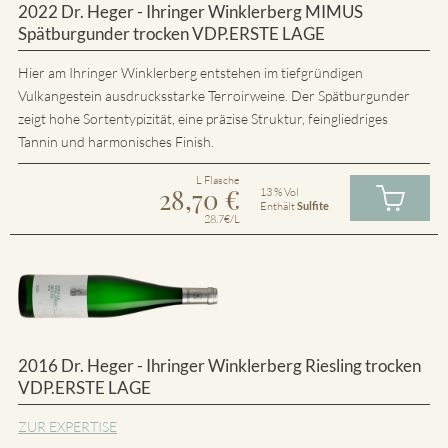
2022 Dr. Heger - Ihringer Winklerberg MIMUS
Spätburgunder trocken VDP.ERSTE LAGE
Hier am Ihringer Winklerberg entstehen im tiefgründigen
Vulkangestein ausdrucksstarke Terroirweine. Der Spätburgunder
zeigt hohe Sortentypizität, eine präzise Struktur, feingliedriges
Tannin und harmonisches Finish.
L Flasche
28,70
€
13 % Vol
Enthält
Sulfite
28.7€/L
2016 Dr. Heger - Ihringer Winklerberg Riesling trocken
VDP.ERSTE LAGE
ZUR EXPERTISE