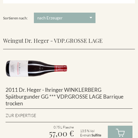
Winklerberg
5 €
-
80 €
Suchen
Winklerberg Hinter Winklen
Sortieren nach:
Weingut Dr. Heger - VDP.GROSSE LAGE
2011 Dr. Heger - Ihringer WINKLERBERG
Spätburgunder GG *** VDP.GROSSE LAGE Barrique
trocken
ZUR EXPERTISE
0.75 L Flasche
57,00
€
13.5 % Vol
Enthält
Sulfite