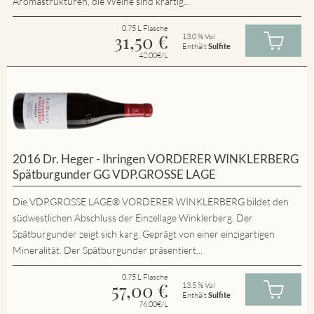
Aromastrukturen, die Weine sind kräftig...
0.75 L Flasche
31,50
€
13.0 % Vol
Enthält
Sulfite
42.00€/L
2016 Dr. Heger - Ihringen VORDERER WINKLERBERG
Spätburgunder GG VDP.GROSSE LAGE
Die VDP.GROSSE LAGE® VORDERER WINKLERBERG bildet den
südwestlichen Abschluss der Einzellage Winklerberg. Der
Spätburgunder zeigt sich karg. Geprägt von einer einzigartigen
Mineralität. Der Spätburgunder präsentiert...
0.75 L Flasche
57,00
€
13.5 % Vol
Enthält
Sulfite
76.00€/L