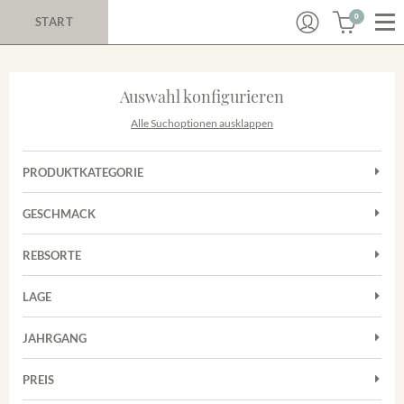
0
START
Auswahl konfigurieren
Alle Suchoptionen ausklappen
PRODUKTKATEGORIE
Cuvées
GESCHMACK
Magnum
Trocken
Rosé
REBSORTE
Chardonnay
Rotwein
LAGE
Cuvée
Weißwein
Achkarrer Schlossberg
Grauburgunder
JAHRGANG
Ihringer Winklerberg
Muskateller
Vorderer Winklerberg
PREIS
2011
-
2025
Suchen
Riesling