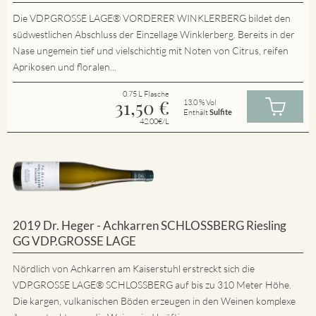
Die VDP.GROSSE LAGE® VORDERER WINKLERBERG bildet den
südwestlichen Abschluss der Einzellage Winklerberg. Bereits in der
Nase ungemein tief und vielschichtig mit Noten von Citrus, reifen
Aprikosen und floralen...
0.75 L Flasche
31,50
€
13.0 % Vol
Enthält
Sulfite
42.00€/L
2019 Dr. Heger - Achkarren SCHLOSSBERG Riesling
GG VDP.GROSSE LAGE
Nördlich von Achkarren am Kaiserstuhl erstreckt sich die
VDP.GROSSE LAGE® SCHLOSSBERG auf bis zu 310 Meter Höhe.
Die kargen, vulkanischen Böden erzeugen in den Weinen komplexe