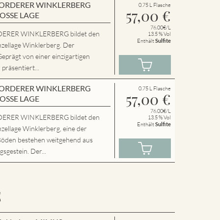
en VORDERER WINKLERBERG
0.75 L Flasche
57,00
€
ROSSE LAGE
76.00€/L
ERER WINKLERBERG bildet den
13.5 % Vol
Enthält
Sulfite
nzellage Winklerberg. Der
Geprägt von einer einzigartigen
präsentiert...
en VORDERER WINKLERBERG
0.75 L Flasche
57,00
€
ROSSE LAGE
76.00€/L
ERER WINKLERBERG bildet den
13.5 % Vol
Enthält
Sulfite
zellage Winklerberg, eine der
Böden bestehen weitgehend aus
sgestein. Der...
E