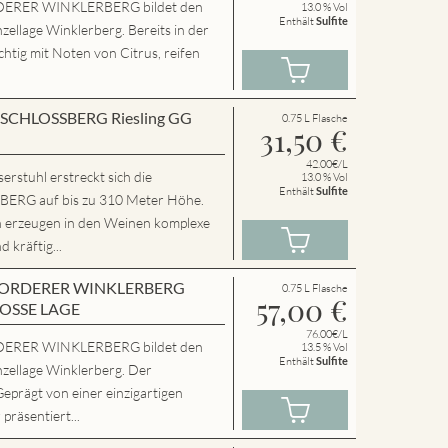
ERER WINKLERBERG bildet den
13.0 % Vol
Enthält
Sulfite
zellage Winklerberg. Bereits in der
chtig mit Noten von Citrus, reifen
en SCHLOSSBERG Riesling GG
0.75 L Flasche
31,50
€
42.00€/L
rstuhl erstreckt sich die
13.0 % Vol
Enthält
Sulfite
RG auf bis zu 310 Meter Höhe.
n erzeugen in den Weinen komplexe
 kräftig...
en VORDERER WINKLERBERG
0.75 L Flasche
57,00
€
ROSSE LAGE
76.00€/L
ERER WINKLERBERG bildet den
13.5 % Vol
Enthält
Sulfite
nzellage Winklerberg. Der
Geprägt von einer einzigartigen
präsentiert...