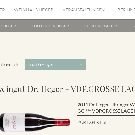
ER
WEINHAUS HEGER
VERANSTALTUNGEN
ÜBER UN
S HEGER
KOLLEKTION HEGER
EDITION FISCHER
G
tieren nach:
eingut Dr. Heger - VDP.GROSSE LA
2011 Dr. Heger - Ihringe
GG *** VDP.GROSSE LAGE B
ZUR EXPERTISE