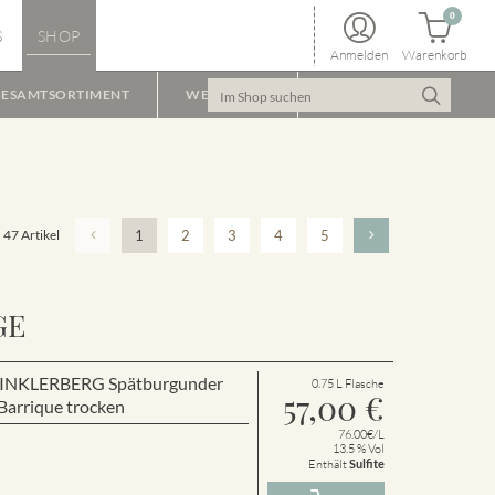
0
S
SHOP
Anmelden
Warenkorb
ESAMTSORTIMENT
WEINPAKET
47 Artikel
1
2
3
4
5
GE
r WINKLERBERG Spätburgunder
0.75 L Flasche
57,00
€
arrique trocken
76.00€/L
13.5 % Vol
Enthält
Sulfite