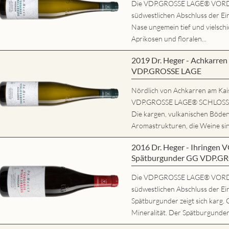
Die VDP.GROSSE LAGE® VORD
südwestlichen Abschluss der Ein
Nase ungemein tief und vielschi
Aprikosen und floralen...
2019 Dr. Heger - Achkarr
VDP.GROSSE LAGE
Nördlich von Achkarren am Kaise
VDP.GROSSE LAGE® SCHLOSSBE
Die kargen, vulkanischen Böde
Aromastrukturen, die Weine sind
2016 Dr. Heger - Ihring
Spätburgunder GG VDP.G
Die VDP.GROSSE LAGE® VORD
südwestlichen Abschluss der Ei
Spätburgunder zeigt sich karg. 
Mineralität. Der Spätburgunder 