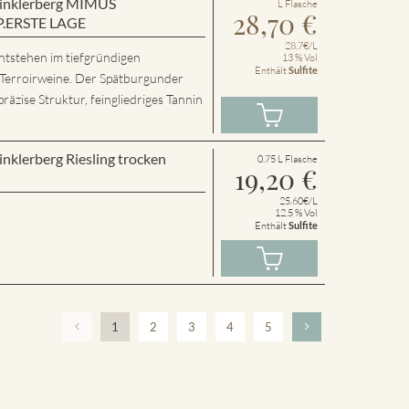
 Winklerberg MIMUS
L Flasche
28,70
€
P.ERSTE LAGE
28.7€/L
ntstehen im tiefgründigen
13 % Vol
Enthält
Sulfite
 Terroirweine. Der Spätburgunder
präzise Struktur, feingliedriges Tannin
inklerberg Riesling trocken
0.75 L Flasche
19,20
€
25.60€/L
12.5 % Vol
Enthält
Sulfite
1
2
3
4
5