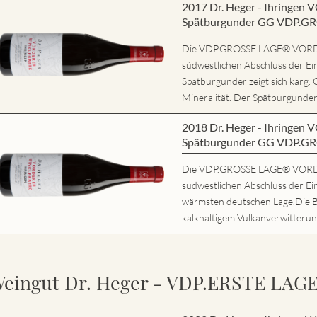
2017 Dr. Heger - Ihring
Spätburgunder GG VDP.G
Die VDP.GROSSE LAGE® VORD
südwestlichen Abschluss der Ei
Spätburgunder zeigt sich karg. 
Mineralität. Der Spätburgunder 
2018 Dr. Heger - Ihring
Spätburgunder GG VDP.G
Die VDP.GROSSE LAGE® VORD
südwestlichen Abschluss der Ein
wärmsten deutschen Lage.Die 
kalkhaltigem Vulkanverwitterung
eingut Dr. Heger - VDP.ERSTE LAG