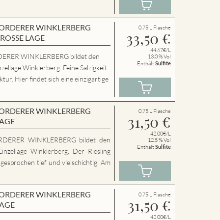
en VORDERER WINKLERBERG
0.75 L Flasche
33,50
€
GROSSE LAGE
44.67€/L
ERER WINKLERBERG bildet den
13.0 % Vol
Enthält
Sulfite
zellage Winklerberg. Feine Salzigkeit
ur. Hier findet sich eine einzigartige
en VORDERER WINKLERBERG
0.75 L Flasche
31,50
€
LAGE
42.00€/L
RDERER WINKLERBERG bildet den
12.5 % Vol
Enthält
Sulfite
inzellage Winklerberg. Der Riesling
sgesprochen tief und vielschichtig. Am
en VORDERER WINKLERBERG
0.75 L Flasche
31,50
€
LAGE
42.00€/L