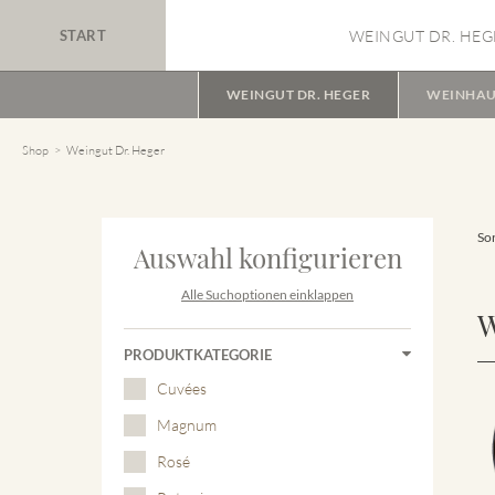
START
WEINGUT DR. HEG
WEINGUT DR. HEGER
WEINHAU
Shop
Weingut Dr. Heger
Sor
Auswahl konfigurieren
Alle Suchoptionen einklappen
W
PRODUKTKATEGORIE
Cuvées
Magnum
Rosé