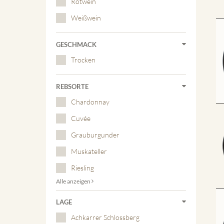
Rotwein
Weißwein
GESCHMACK
Trocken
REBSORTE
Chardonnay
Cuvée
Grauburgunder
Muskateller
Riesling
Alle anzeigen
LAGE
Achkarrer Schlossberg