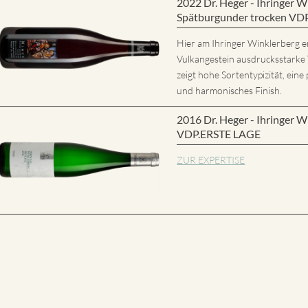
2022 Dr. Heger - Ihringer
Spätburgunder trocken VD
Hier am Ihringer Winklerberg e
Vulkangestein ausdrucksstarke
zeigt hohe Sortentypizität, eine 
und harmonisches Finish.
2016 Dr. Heger - Ihringer W
VDP.ERSTE LAGE
ZUR EXPERTISE