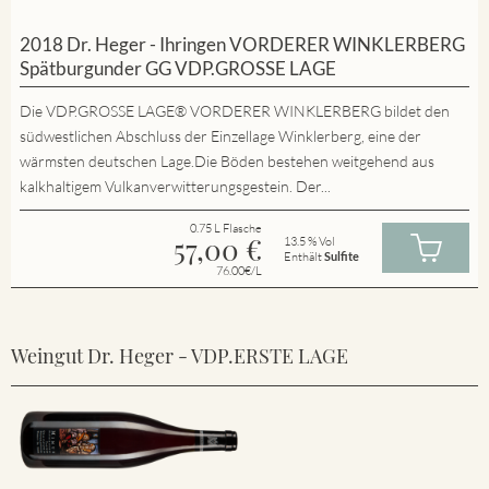
2018 Dr. Heger - Ihringen VORDERER WINKLERBERG
Spätburgunder GG VDP.GROSSE LAGE
Die VDP.GROSSE LAGE® VORDERER WINKLERBERG bildet den
südwestlichen Abschluss der Einzellage Winklerberg, eine der
wärmsten deutschen Lage.Die Böden bestehen weitgehend aus
kalkhaltigem Vulkanverwitterungsgestein. Der...
0.75 L Flasche
57,00
€
13.5 % Vol
Enthält
Sulfite
76.00€/L
Weingut Dr. Heger - VDP.ERSTE LAGE