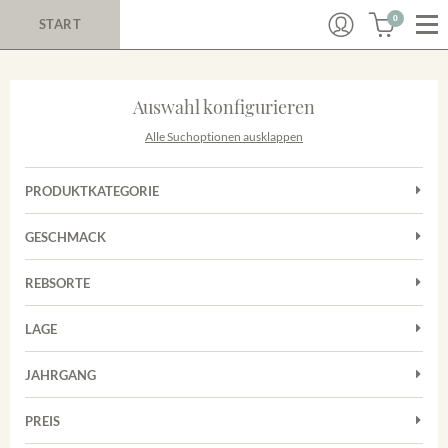
0
START
Auswahl konfigurieren
Alle Suchoptionen ausklappen
PRODUKTKATEGORIE
Cuvées
GESCHMACK
Magnum
Trocken
Rosé
REBSORTE
Chardonnay
Rotwein
LAGE
Cuvée
Weißwein
Achkarrer Schlossberg
Grauburgunder
JAHRGANG
Ihringer Winklerberg
Muskateller
Vorderer Winklerberg
PREIS
2011
-
2025
Suchen
Riesling