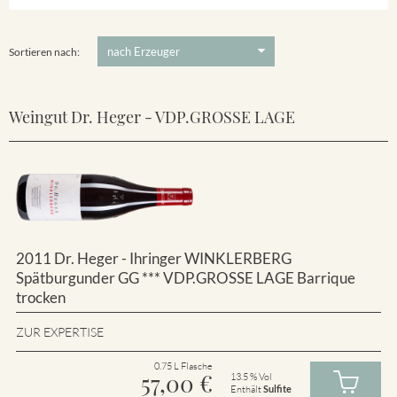
Winklerberg
5 €
-
80 €
Suchen
Winklerberg Hinter Winklen
Sortieren nach:
Weingut Dr. Heger - VDP.GROSSE LAGE
2011 Dr. Heger - Ihringer WINKLERBERG
Spätburgunder GG *** VDP.GROSSE LAGE Barrique
trocken
ZUR EXPERTISE
0.75 L Flasche
57,00
€
13.5 % Vol
Enthält
Sulfite