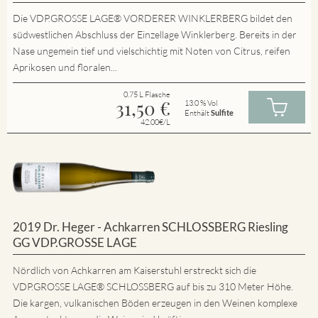
Die VDP.GROSSE LAGE® VORDERER WINKLERBERG bildet den
südwestlichen Abschluss der Einzellage Winklerberg. Bereits in der
Nase ungemein tief und vielschichtig mit Noten von Citrus, reifen
Aprikosen und floralen...
0.75 L Flasche
31,50
€
13.0 % Vol
Enthält
Sulfite
42.00€/L
2019 Dr. Heger - Achkarren SCHLOSSBERG Riesling
GG VDP.GROSSE LAGE
Nördlich von Achkarren am Kaiserstuhl erstreckt sich die
VDP.GROSSE LAGE® SCHLOSSBERG auf bis zu 310 Meter Höhe.
Die kargen, vulkanischen Böden erzeugen in den Weinen komplexe