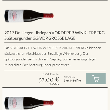
2017 Dr. Heger - Ihringen VORDERER WINKLERBERG
Spätburgunder GG VDP.GROSSE LAGE
Die VDP.GROSSE LAGE® VORDERER WINKLERBERG bildet den
südwestlichen Abschluss der Einzellage Winklerberg. Der
Spätburgunder zeigt sich karg. Geprägt von einer einzigartigen
Mineralität. Der Spätburgunder präsentiert...
0.75 L Flasche
57,00
€
13.5 % Vol
Enthält
Sulfite
76.00€/L