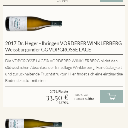
76.00€/L
2017 Dr. Heger - Ihringen VORDERER WINKLERBERG
Weissburgunder GG VDP.GROSSE LAGE
Die VDP.GROSSE LAGE® VORDERER WINKLERBERG bildet den
südwestlichen Abschluss der Einzellage Winklerberg. Feine Salzigkeit
und zurückhaltende Fruchtstruktur. Hier findet sich eine einzigartige
Bodenstruktur mit einer...
0.75 L Flasche
33,50
€
13.0 % Vol
Enthält
Sulfite
44.67€/L