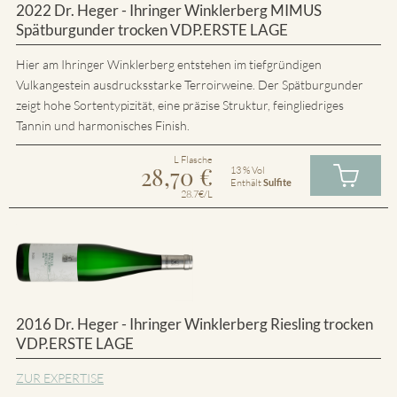
2022 Dr. Heger - Ihringer Winklerberg MIMUS
Spätburgunder trocken VDP.ERSTE LAGE
Hier am Ihringer Winklerberg entstehen im tiefgründigen
Vulkangestein ausdrucksstarke Terroirweine. Der Spätburgunder
zeigt hohe Sortentypizität, eine präzise Struktur, feingliedriges
Tannin und harmonisches Finish.
L Flasche
28,70
€
13 % Vol
Enthält
Sulfite
28.7€/L
2016 Dr. Heger - Ihringer Winklerberg Riesling trocken
VDP.ERSTE LAGE
ZUR EXPERTISE