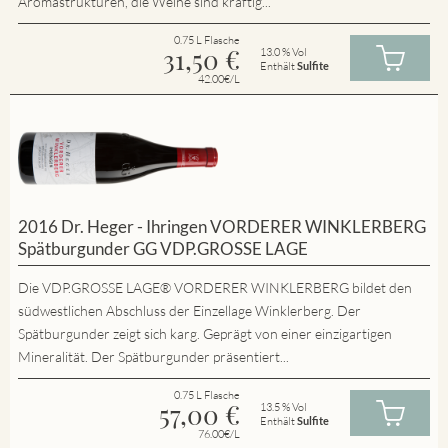
Aromastrukturen, die Weine sind kräftig...
0.75 L Flasche
31,50
€
13.0 % Vol
Enthält
Sulfite
42.00€/L
2016 Dr. Heger - Ihringen VORDERER WINKLERBERG
Spätburgunder GG VDP.GROSSE LAGE
Die VDP.GROSSE LAGE® VORDERER WINKLERBERG bildet den
südwestlichen Abschluss der Einzellage Winklerberg. Der
Spätburgunder zeigt sich karg. Geprägt von einer einzigartigen
Mineralität. Der Spätburgunder präsentiert...
0.75 L Flasche
57,00
€
13.5 % Vol
Enthält
Sulfite
76.00€/L