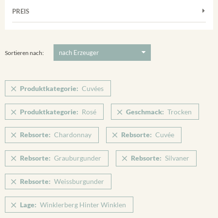
Muskateller
Vorderer Winklerberg
PREIS
2011
-
2025
Suchen
Riesling
Winklerberg
Silvaner
5 €
-
80 €
Suchen
Winklerberg Hinter Winklen
Spätburgunder
Sortieren nach:
Winklerberg Winklen
Weissburgunder
Breisacher Eckartsberg
Produktkategorie:
Cuvées
Ihringen
Produktkategorie:
Rosé
Geschmack:
Trocken
Rebsorte:
Chardonnay
Rebsorte:
Cuvée
Rebsorte:
Grauburgunder
Rebsorte:
Silvaner
Rebsorte:
Weissburgunder
Lage:
Winklerberg Hinter Winklen