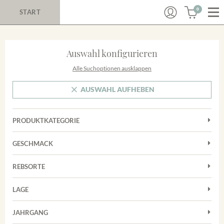
0
START
Auswahl konfigurieren
Alle Suchoptionen ausklappen
AUSWAHL AUFHEBEN
PRODUKTKATEGORIE
Cuvées
GESCHMACK
Magnum
Trocken
Rosé
REBSORTE
Chardonnay
Rotwein
LAGE
Cuvée
Weißwein
Achkarrer Schlossberg
Grauburgunder
JAHRGANG
Ihringer Winklerberg