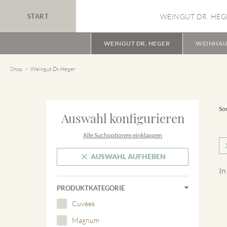
START
WEINGUT DR. HEG
WEINGUT DR. HEGER
WEINHAU
Shop
Weingut Dr. Heger
Sor
Auswahl konfigurieren
Alle Suchoptionen einklappen
AUSWAHL AUFHEBEN
In
PRODUKTKATEGORIE
Cuvées
Magnum