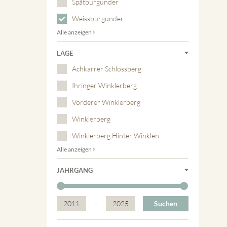
Spätburgunder
Weissburgunder
Alle anzeigen
LAGE
Achkarrer Schlossberg
Ihringer Winklerberg
Vorderer Winklerberg
Winklerberg
Winklerberg Hinter Winklen
Alle anzeigen
JAHRGANG
2011
-
2025
Suchen