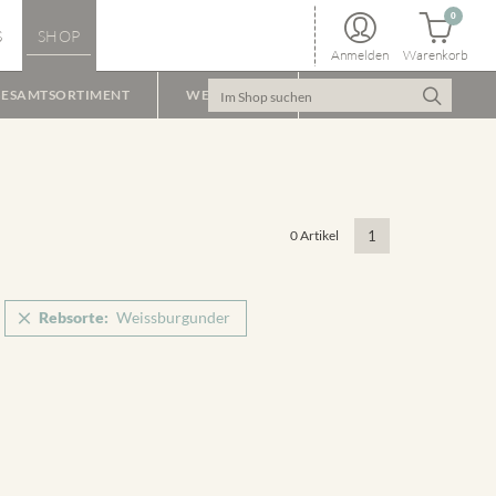
0
S
SHOP
Anmelden
Warenkorb
ESAMTSORTIMENT
WEINPAKET
0 Artikel
1
Rebsorte:
Weissburgunder