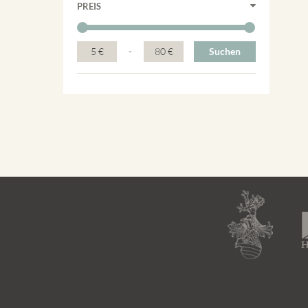
PREIS
5 €
-
80 €
Suchen