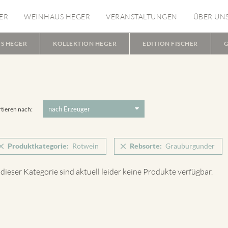
ER
WEINHAUS HEGER
VERANSTALTUNGEN
ÜBER UN
S HEGER
KOLLEKTION HEGER
EDITION FISCHER
G
tieren nach:
Produktkategorie:
Rotwein
Rebsorte:
Grauburgunder
 dieser Kategorie sind aktuell leider keine Produkte verfügbar.