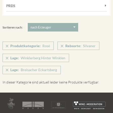
Muskateller
Vorderer Winklerberg
PREIS
2011
-
2025
Suchen
Riesling
Winklerberg
Silvaner
5 €
-
80 €
Suchen
Winklerberg Hinter Winklen
Spätburgunder
Sortieren nach:
Winklerberg Winklen
Weissburgunder
Breisacher Eckartsberg
Produktkategorie:
Rosé
Rebsorte:
Silvaner
Ihringen
Lage:
Winklerberg Hinter Winklen
Lage:
Breisacher Eckartsberg
In dieser Kategorie sind aktuell leider keine Produkte verfügbar.