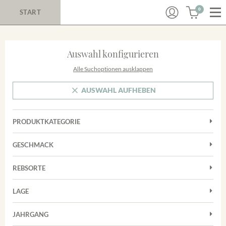
0
START
Auswahl konfigurieren
Alle Suchoptionen ausklappen
AUSWAHL AUFHEBEN
PRODUKTKATEGORIE
Cuvées
GESCHMACK
Magnum
Trocken
Rosé
REBSORTE
Chardonnay
Rotwein
LAGE
Cuvée
Weißwein
Achkarrer Schlossberg
Grauburgunder
JAHRGANG
Ihringer Winklerberg