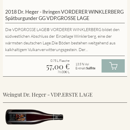
2018 Dr. Heger - Ihringen VORDERER WINKLERBERG
Spätburgunder GG VDP.GROSSE LAGE
Die VDP.GROSSE LAGE® VORDERER WINKLERBERG bildet den
südwestlichen Abschluss der Einzellage Winklerberg, eine der
wärmsten deutschen Lage.Die Böden bestehen weitgehend aus
kalkhaltigem Vulkanverwitterungsgestein. Der...
0.75 L Flasche
57,00
€
13.5 % Vol
Enthält
Sulfite
76.00€/L
Weingut Dr. Heger - VDP.ERSTE LAGE