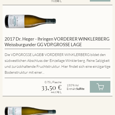
76.00€/L
2017 Dr. Heger - Ihringen VORDERER WINKLERBERG
Weissburgunder GG VDP.GROSSE LAGE
Die VDP.GROSSE LAGE® VORDERER WINKLERBERG bildet den
südwestlichen Abschluss der Einzellage Winklerberg. Feine Salzigkeit
und zurückhaltende Fruchtstruktur. Hier findet sich eine einzigartige
Bodenstruktur mit einer...
0.75 L Flasche
33,50
€
13.0 % Vol
Enthält
Sulfite
44.67€/L