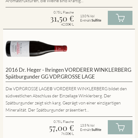
Aromastrukturen, die Weine sind kräftig...
0.75 L Flasche
31,50
€
13.0 % Vol
Enthält
Sulfite
42.00€/L
2016 Dr. Heger - Ihringen VORDERER WINKLERBERG
Spätburgunder GG VDP.GROSSE LAGE
Die VDP.GROSSE LAGE® VORDERER WINKLERBERG bildet den
südwestlichen Abschluss der Einzellage Winklerberg. Der
Spätburgunder zeigt sich karg. Geprägt von einer einzigartigen
Mineralität. Der Spätburgunder präsentiert...
0.75 L Flasche
57,00
€
13.5 % Vol
Enthält
Sulfite
76.00€/L