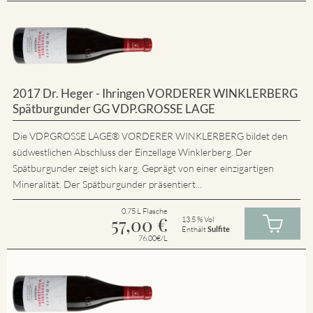
2017 Dr. Heger - Ihringen VORDERER WINKLERBERG
Spätburgunder GG VDP.GROSSE LAGE
Die VDP.GROSSE LAGE® VORDERER WINKLERBERG bildet den
südwestlichen Abschluss der Einzellage Winklerberg. Der
Spätburgunder zeigt sich karg. Geprägt von einer einzigartigen
Mineralität. Der Spätburgunder präsentiert...
0.75 L Flasche
57,00
€
13.5 % Vol
Enthält
Sulfite
76.00€/L