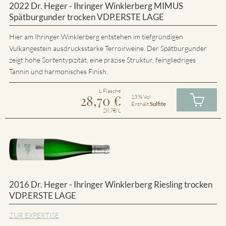
2022 Dr. Heger - Ihringer Winklerberg MIMUS
Spätburgunder trocken VDP.ERSTE LAGE
Hier am Ihringer Winklerberg entstehen im tiefgründigen
Vulkangestein ausdrucksstarke Terroirweine. Der Spätburgunder
zeigt hohe Sortentypizität, eine präzise Struktur, feingliedriges
Tannin und harmonisches Finish.
L Flasche
28,70
€
13 % Vol
Enthält
Sulfite
28.7€/L
2016 Dr. Heger - Ihringer Winklerberg Riesling trocken
VDP.ERSTE LAGE
ZUR EXPERTISE