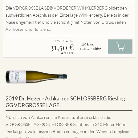
Die VDP.GROSSE LAGE® VORDERER WINKLERBERG bildet den
südwestlichen Abschluss der Einzellage Winklerberg. Bereits in der
Nase ungemein tief und vielschichtig mit Noten von Citrus, reifen
Aprikosen und floralen...
0.75 L Flasche
31,50
€
13.0 % Vol
Enthält
Sulfite
42.00€/L
2019 Dr. Heger - Achkarren SCHLOSSBERG Riesling
GG VDP.GROSSE LAGE
Nördlich von Achkarren am Kaiserstuhl erstreckt sich die
VDP.GROSSE LAGE® SCHLOSSBERG auf bis zu 310 Meter Höhe.
Die kargen, vulkanischen Böden erzeugen in den Weinen komplexe