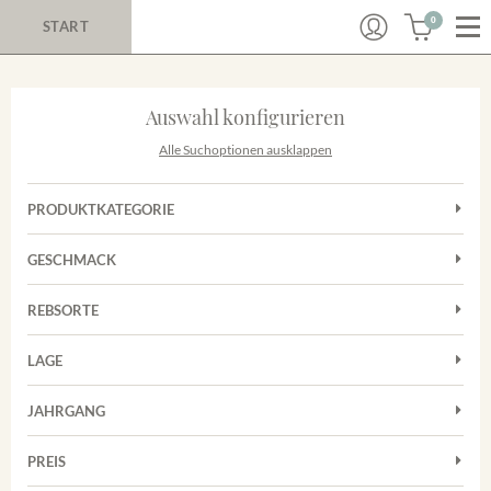
0
START
Auswahl konfigurieren
Alle Suchoptionen ausklappen
PRODUKTKATEGORIE
Cuvées
GESCHMACK
Magnum
Trocken
Rosé
REBSORTE
Chardonnay
Rotwein
LAGE
Cuvée
Weißwein
Achkarrer Schlossberg
Grauburgunder
JAHRGANG
Ihringer Winklerberg
Muskateller
Vorderer Winklerberg
PREIS
2011
-
2025
Suchen
Riesling