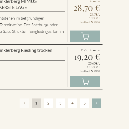
 Winklerberg MIMUS
L Flasche
28,70
€
P.ERSTE LAGE
28.7€/L
ntstehen im tiefgründigen
13 % Vol
Enthält
Sulfite
 Terroirweine. Der Spätburgunder
präzise Struktur, feingliedriges Tannin
inklerberg Riesling trocken
0.75 L Flasche
19,20
€
25.60€/L
12.5 % Vol
Enthält
Sulfite
1
2
3
4
5