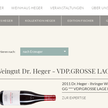
ER
WEINHAUS HEGER
VERANSTALTUNGEN
ÜBER UN
S HEGER
KOLLEKTION HEGER
EDITION FISCHER
G
tieren nach:
eingut Dr. Heger - VDP.GROSSE LA
2011 Dr. Heger - Ihringe
GG *** VDP.GROSSE LAGE B
ZUR EXPERTISE