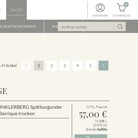
0
S
SHOP
Anmelden
Warenkorb
ESAMTSORTIMENT
WEINPAKET
47 Artikel
1
2
3
4
5
GE
r WINKLERBERG Spätburgunder
0.75 L Flasche
57,00
€
arrique trocken
76.00€/L
13.5 % Vol
Enthält
Sulfite