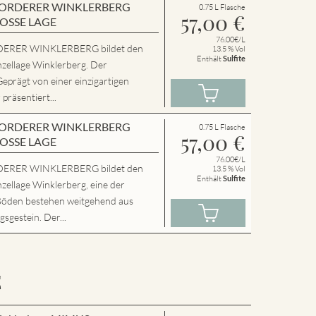
en VORDERER WINKLERBERG
0.75 L Flasche
57,00
€
ROSSE LAGE
76.00€/L
ERER WINKLERBERG bildet den
13.5 % Vol
Enthält
Sulfite
nzellage Winklerberg. Der
Geprägt von einer einzigartigen
präsentiert...
en VORDERER WINKLERBERG
0.75 L Flasche
57,00
€
ROSSE LAGE
76.00€/L
ERER WINKLERBERG bildet den
13.5 % Vol
Enthält
Sulfite
zellage Winklerberg, eine der
Böden bestehen weitgehend aus
sgestein. Der...
E