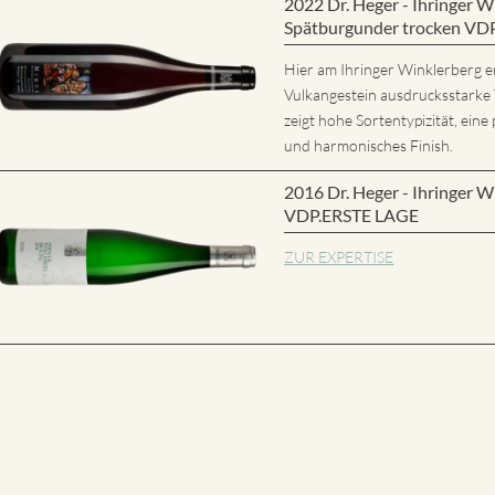
2022 Dr. Heger - Ihringer
Spätburgunder trocken VD
Hier am Ihringer Winklerberg e
Vulkangestein ausdrucksstarke
zeigt hohe Sortentypizität, eine 
und harmonisches Finish.
2016 Dr. Heger - Ihringer W
VDP.ERSTE LAGE
ZUR EXPERTISE