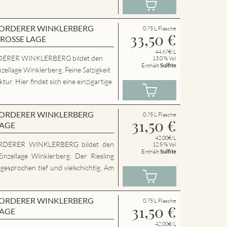
en VORDERER WINKLERBERG
0.75 L Flasche
33,50
€
GROSSE LAGE
44.67€/L
ERER WINKLERBERG bildet den
13.0 % Vol
Enthält
Sulfite
zellage Winklerberg. Feine Salzigkeit
ur. Hier findet sich eine einzigartige
en VORDERER WINKLERBERG
0.75 L Flasche
31,50
€
LAGE
42.00€/L
RDERER WINKLERBERG bildet den
12.5 % Vol
Enthält
Sulfite
inzellage Winklerberg. Der Riesling
sgesprochen tief und vielschichtig. Am
en VORDERER WINKLERBERG
0.75 L Flasche
31,50
€
LAGE
42.00€/L