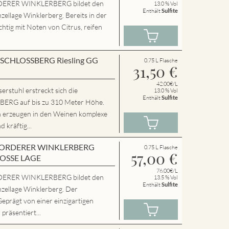
ERER WINKLERBERG bildet den
13.0 % Vol
Enthält
Sulfite
zellage Winklerberg. Bereits in der
chtig mit Noten von Citrus, reifen
en SCHLOSSBERG Riesling GG
0.75 L Flasche
31,50
€
42.00€/L
rstuhl erstreckt sich die
13.0 % Vol
Enthält
Sulfite
RG auf bis zu 310 Meter Höhe.
n erzeugen in den Weinen komplexe
 kräftig...
en VORDERER WINKLERBERG
0.75 L Flasche
57,00
€
ROSSE LAGE
76.00€/L
ERER WINKLERBERG bildet den
13.5 % Vol
Enthält
Sulfite
nzellage Winklerberg. Der
Geprägt von einer einzigartigen
präsentiert...