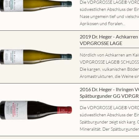
Die VDP.GROSSE LAGE® VORD
südwestlichen Abschluss der Ein
Nase ungemein tief und vielschi
Aprikosen und floralen...
2019 Dr. Heger - Achkarr
VDP.GROSSE LAGE
Nördlich von Achkarren am Kaise
VDP.GROSSE LAGE® SCHLOSSBE
Die kargen, vulkanischen Böde
Aromastrukturen, die Weine sind
2016 Dr. Heger - Ihring
Spätburgunder GG VDP.G
Die VDP.GROSSE LAGE® VORD
südwestlichen Abschluss der Ei
Spätburgunder zeigt sich karg. 
Mineralität. Der Spätburgunder 