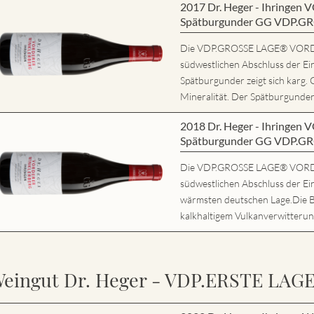
2017 Dr. Heger - Ihring
Spätburgunder GG VDP.G
Die VDP.GROSSE LAGE® VORD
südwestlichen Abschluss der Ei
Spätburgunder zeigt sich karg. 
Mineralität. Der Spätburgunder 
2018 Dr. Heger - Ihring
Spätburgunder GG VDP.G
Die VDP.GROSSE LAGE® VORD
südwestlichen Abschluss der Ein
wärmsten deutschen Lage.Die 
kalkhaltigem Vulkanverwitterung
eingut Dr. Heger - VDP.ERSTE LAG