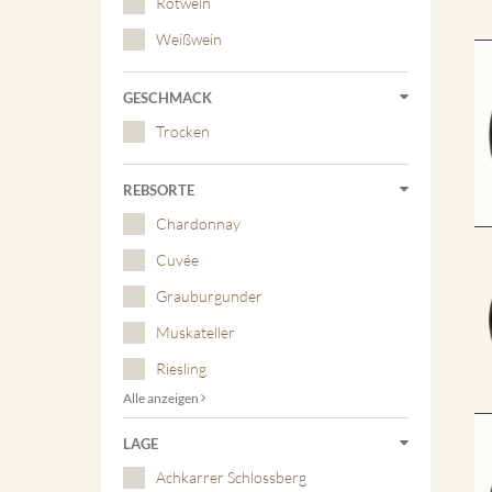
Rotwein
Weißwein
GESCHMACK
Trocken
REBSORTE
Chardonnay
Cuvée
Grauburgunder
Muskateller
Riesling
Alle anzeigen
LAGE
Achkarrer Schlossberg