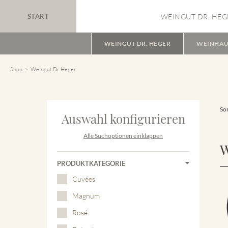
START
WEINGUT DR. HEG
WEINGUT DR. HEGER
WEINHAU
Shop
Weingut Dr. Heger
Sor
Auswahl konfigurieren
Alle Suchoptionen einklappen
W
PRODUKTKATEGORIE
Cuvées
Magnum
Rosé