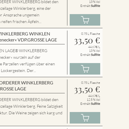
ERER WINKLERBERG bildet den
13 % Vol
Enthält
Sulfite
zellage Winklerberg, eine der
er Ansprache ungemein
eifen frischen Äpfeln...
en WINKLERBERG WINKLEN
0.75 L Flasche
33,50
€
enecker« VDP.GROSSE LAGE
44.67€/L
SSEN LAGE® WINKLERBERG
13 % Vol
Enthält
Sulfite
cker« wurzeln auf der
e Parzellen verfügen über einen
 Lockergestein. Der...
en VORDERER WINKLERBERG
0.75 L Flasche
33,50
€
GROSSE LAGE
44.67€/L
ERER WINKLERBERG bildet den
12.5 % Vol
Enthält
Sulfite
zellage Winklerberg. Feine Salzigkeit
tur. Die Weine zeigen sich karg und