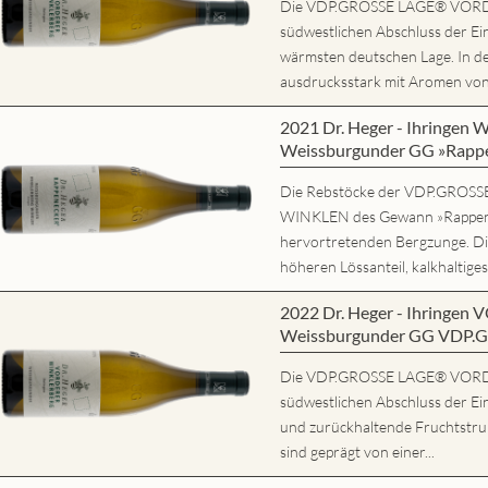
Die VDP.GROSSE LAGE® VORD
südwestlichen Abschluss der Ein
wärmsten deutschen Lage. In d
ausdrucksstark mit Aromen von r
2021 Dr. Heger - Ihring
Weissburgunder GG »Rapp
Die Rebstöcke der VDP.GRO
WINKLEN des Gewann »Rappene
hervortretenden Bergzunge. Di
höheren Lössanteil, kalkhaltiges
2022 Dr. Heger - Ihring
Weissburgunder GG VDP.
Die VDP.GROSSE LAGE® VORD
südwestlichen Abschluss der Ein
und zurückhaltende Fruchtstruk
sind geprägt von einer...