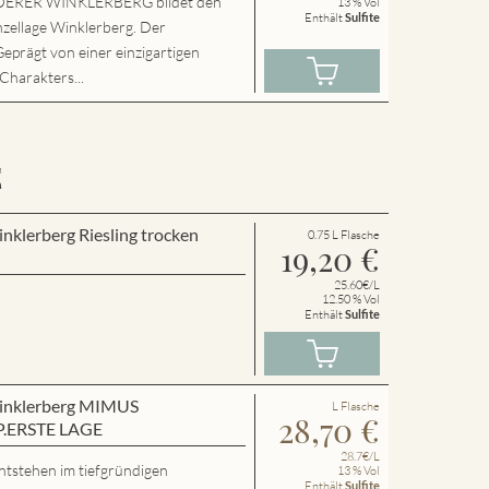
ERER WINKLERBERG bildet den
13 % Vol
Enthält
Sulfite
nzellage Winklerberg. Der
Geprägt von einer einzigartigen
 Charakters...
E
inklerberg Riesling trocken
0.75 L Flasche
19,20
€
25.60€/L
12.50 % Vol
Enthält
Sulfite
 Winklerberg MIMUS
L Flasche
28,70
€
P.ERSTE LAGE
28.7€/L
ntstehen im tiefgründigen
13 % Vol
Enthält
Sulfite