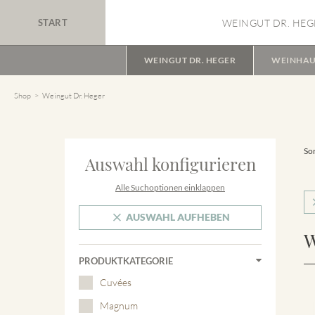
START
WEINGUT DR. HEG
WEINGUT DR. HEGER
WEINHAU
Shop
Weingut Dr. Heger
Sor
Auswahl konfigurieren
Alle Suchoptionen einklappen
AUSWAHL AUFHEBEN
W
PRODUKTKATEGORIE
Cuvées
Magnum