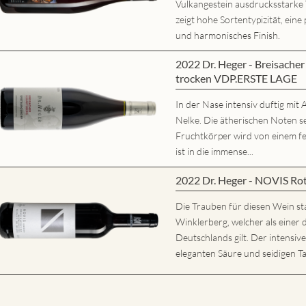
Vulkangestein ausdrucksstarke
zeigt hohe Sortentypizität, eine 
und harmonisches Finish.
2022 Dr. Heger - Breisache
trocken VDP.ERSTE LAGE
In der Nase intensiv duftig mi
Nelke. Die ätherischen Noten s
Fruchtkörper wird von einem fe
ist in die immense...
2022 Dr. Heger - NOVIS Ro
Die Trauben für diesen Wein s
Winklerberg, welcher als eine
Deutschlands gilt. Der intensiv
eleganten Säure und seidigen Ta