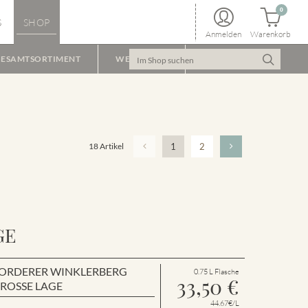
0
S
SHOP
Anmelden
Warenkorb
ESAMTSORTIMENT
WEINPAKET
18 Artikel
1
2
GE
en VORDERER WINKLERBERG
0.75 L Flasche
33,50
€
GROSSE LAGE
44.67€/L