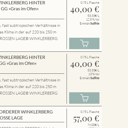
n WINKLERBERG HINTER
0.75 L Flasche
40,00
€
GG »Gras im Ofen«
53.33€/L
12.5 % Vol
Enthält
Sulfite
 fast subtropischen Verhältnisse in
das Klima in der auf 220 bis 250 m
P.GROSSEN LAGE® WINKLERBERG
n WINKLERBERG HINTER
0.75 L Flasche
40,00
€
G »Gras im Ofen«
53.33€/L
13 % Vol
Enthält
Sulfite
 fast subtropischen Verhältnisse in
das Klima in der auf 220 bis 250 m
P.GROSSEN LAGE® WINKLERBERG
en VORDERER WINKLERBERG
0.75 L Flasche
57,00
€
ROSSE LAGE
76.00€/L