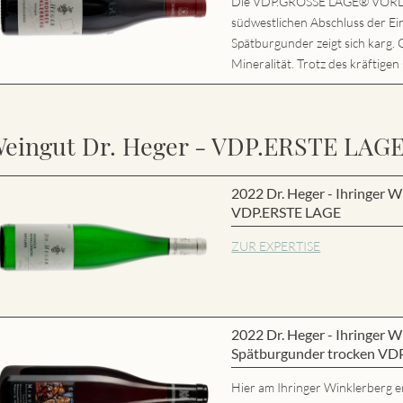
Die VDP.GROSSE LAGE® VORD
südwestlichen Abschluss der Ei
Spätburgunder zeigt sich karg. 
Mineralität. Trotz des kräftigen
eingut Dr. Heger - VDP.ERSTE LAG
2022 Dr. Heger - Ihringer W
VDP.ERSTE LAGE
ZUR EXPERTISE
2022 Dr. Heger - Ihringer
Spätburgunder trocken VD
Hier am Ihringer Winklerberg e