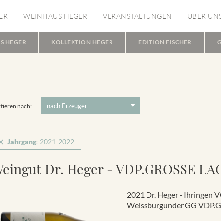
ER
WEINHAUS HEGER
VERANSTALTUNGEN
ÜBER UN
S HEGER
KOLLEKTION HEGER
EDITION FISCHER
G
tieren nach:
Jahrgang:
2021-2022
eingut Dr. Heger - VDP.GROSSE LA
2021 Dr. Heger - Ihring
Weissburgunder GG VDP.