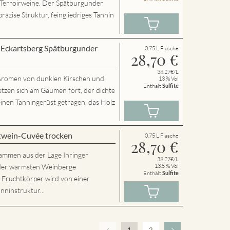
 Terroirweine. Der Spätburgunder
präzise Struktur, feingliedriges Tannin
r Eckartsberg Spätburgunder
0.75 L Flasche
28,70
€
38.27€/L
t Aromen von dunklen Kirschen und
13 % Vol
Enthält
Sulfite
etzen sich am Gaumen fort, der dichte
inen Tanningerüst getragen, das Holz
twein-Cuvée trocken
0.75 L Flasche
28,70
€
tammen aus der Lage Ihringer
38.27€/L
r der wärmsten Weinberge
13.5 % Vol
Enthält
Sulfite
e Fruchtkörper wird von einer
nninstruktur...
1
2